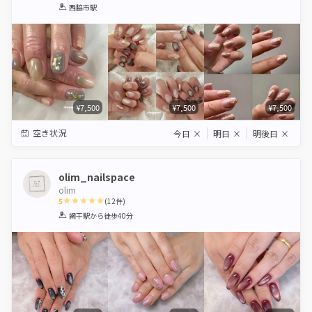
1
2
3
4
5
西脇市駅
Star
Stars
Stars
Stars
Stars
¥7,500
¥7,500
¥7,500
空き状況
今日
×
明日
×
明後日
×
olim_nailspace
olim
5
(
12
件)
1
2
3
4
5
網干駅
から徒歩40分
Star
Stars
Stars
Stars
Stars