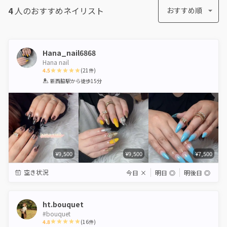
4
人のおすすめ
ネイリスト
おすすめ順
Hana_nail6868
Hana nail
4.5
(
21
件)
1
2
3
4
5
新西脇駅
から徒歩15分
Star
Stars
Stars
Stars
Stars
¥9,500
¥9,500
¥7,500
空き状況
今日
×
明日
◎
明後日
◎
ht.bouquet
#bouquet
4.8
(
16
件)