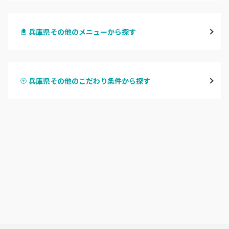
三宮・元町
兵庫県その他のメニューから探す
尼崎・塚口・武庫之荘
ハンドジェル
宝塚・川西・伊丹
兵庫県その他のこだわり条件から探す
ハンドスカルプ
パラジェル
西宮・芦屋
ハンドケアカラー
フィルイン
灘区・東灘区・岡本
フット
持ち込み OK
神戸・兵庫区・長田区
オフのみ
やり放題 あり
須磨区・垂水区・西区