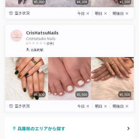
¥5,000
¥4,300
¥2,500
空き状況
今日
×
明日
×
明後日
×
CrisHatsuNails
CrisHatsuko Nails
0
(
0
件)
1
2
3
4
5
北条町駅
Star
Stars
Stars
Stars
Stars
¥6,800
¥5,500
¥5,500
空き状況
今日
×
明日
×
明後日
×
兵庫県のエリアから探す