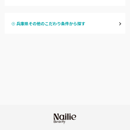
ハンドジェル
宝塚・川西・伊丹
兵庫県その他のこだわり条件から探す
ハンドスカルプ
パラジェル
西宮・芦屋
ハンドケアカラー
フィルイン
灘区・東灘区・岡本
フット
持ち込み OK
神戸・兵庫区・長田区
オフのみ
やり放題 あり
須磨区・垂水区・西区
初回オフ 無料
三田・北区