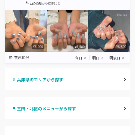
1
2
3
4
5
山の街駅
から徒歩10分
Star
Stars
Stars
Stars
Stars
¥6,000
¥6,500
¥6,500
空き状況
今日
×
明日
×
明後日
×
兵庫県のエリアから探す
三宮・元町
三田・北区のメニューから探す
尼崎・塚口・武庫之荘
ハンドジェル
宝塚・川西・伊丹