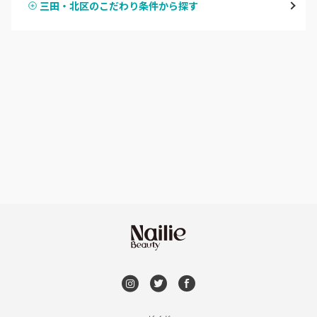
三田・北区のこだわり条件から探す
ハンドスカルプ
パラジェル
西宮・芦屋
ハンドケアカラー
フィルイン
灘区・東灘区・岡本
フット
持ち込み OK
神戸・兵庫区・長田区
オフのみ
やり放題 あり
須磨区・垂水区・西区
初回オフ 無料
三田・北区
DVD観賞
明石・加古川・三木
メンズOK