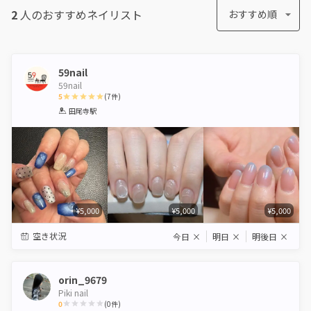
2
人のおすすめ
ネイリスト
おすすめ順
59nail
59nail
5
(
7
件)
1
2
3
4
5
田尾寺駅
Star
Stars
Stars
Stars
Stars
¥5,000
¥5,000
¥5,000
空き状況
今日
×
明日
×
明後日
×
orin_9679
Piki nail
0
(
0
件)