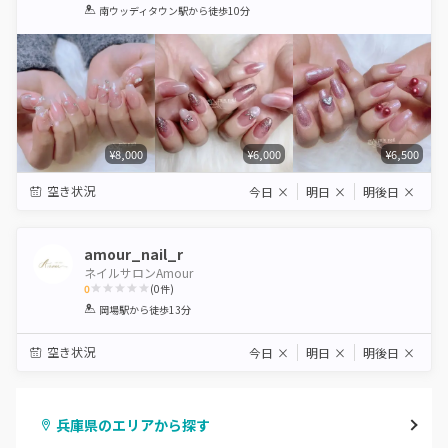
1
2
3
4
5
南ウッディタウン駅
から徒歩10分
Star
Stars
Stars
Stars
Stars
¥8,000
¥6,000
¥6,500
空き状況
今日
×
明日
×
明後日
×
amour_nail_r
ネイルサロンAmour
0
(
0
件)
1
2
3
4
5
岡場駅
から徒歩13分
Star
Stars
Stars
Stars
Stars
空き状況
今日
×
明日
×
明後日
×
兵庫県のエリアから探す