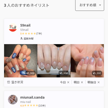
3
人のおすすめ
ネイリスト
おすすめ順
59nail
59nail
5
(
7
件)
1
2
3
4
5
田尾寺駅
Star
Stars
Stars
Stars
Stars
¥5,000
¥5,000
¥5,000
空き状況
今日
×
明日
×
明後日
×
miunail.sanda
miu nail
4.9
(
10
件)