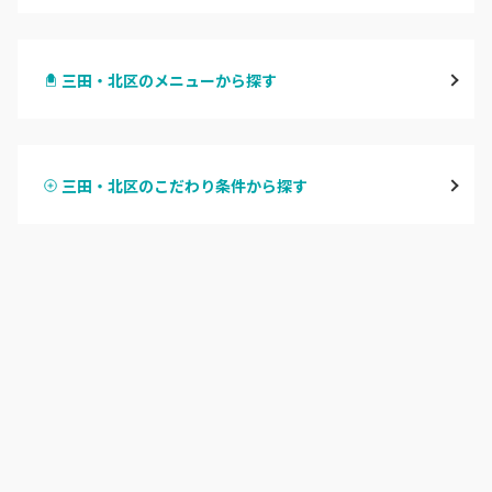
三宮・元町
三田・北区のメニューから探す
尼崎・塚口・武庫之荘
ハンドジェル
宝塚・川西・伊丹
三田・北区のこだわり条件から探す
ハンドスカルプ
パラジェル
西宮・芦屋
ハンドケアカラー
フィルイン
灘区・東灘区・岡本
フット
持ち込み OK
神戸・兵庫区・長田区
オフのみ
やり放題 あり
須磨区・垂水区・西区