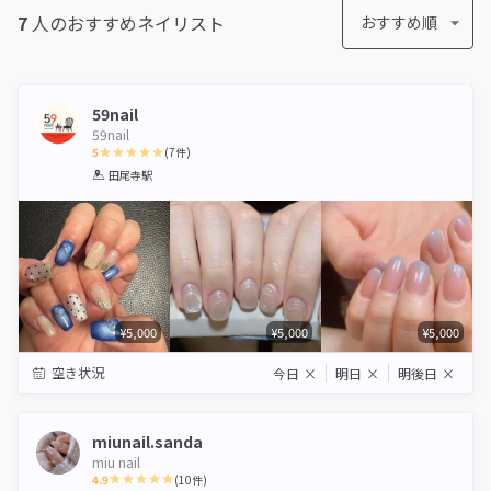
7
人のおすすめ
ネイリスト
おすすめ順
59nail
59nail
5
(
7
件)
1
2
3
4
5
田尾寺駅
Star
Stars
Stars
Stars
Stars
¥5,000
¥5,000
¥5,000
空き状況
今日
×
明日
×
明後日
×
miunail.sanda
miu nail
4.9
(
10
件)