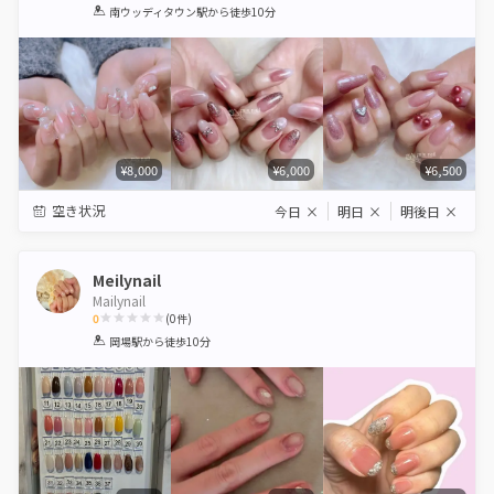
1
2
3
4
5
南ウッディタウン駅
から徒歩10分
Star
Stars
Stars
Stars
Stars
¥8,000
¥6,000
¥6,500
空き状況
今日
×
明日
×
明後日
×
Meilynail
Mailynail
0
(
0
件)
1
2
3
4
5
岡場駅
から徒歩10分
Star
Stars
Stars
Stars
Stars