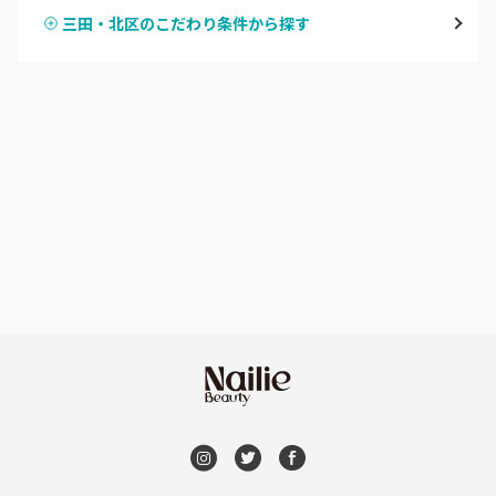
宝塚・川西・伊丹
三田・北区のこだわり条件から探す
ハンドスカルプ
パラジェル
西宮・芦屋
ハンドケアカラー
フィルイン
灘区・東灘区・岡本
フット
持ち込み OK
神戸・兵庫区・長田区
オフのみ
やり放題 あり
須磨区・垂水区・西区
初回オフ 無料
三田・北区
DVD観賞
明石・加古川・三木