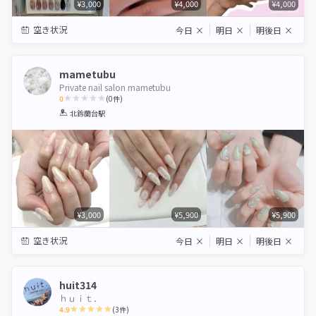
¥3,000
¥4,000
¥4,000
空き状況
今日
×
明日
×
明後日
×
mametubu
Private nail salon mametubu
0
(
0
件)
1
2
3
4
5
北鈴蘭台駅
Star
Stars
Stars
Stars
Stars
¥3,000
¥5,900
¥5,900
空き状況
今日
×
明日
×
明後日
×
huit314
ｈｕｉｔ．
4.9
(
3
件)