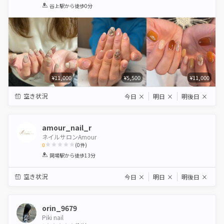
1
2
3
4
5
谷上駅
から徒歩0分
Star
Stars
Stars
Stars
Stars
¥11,000
¥5,500
¥11,000
空き状況
今日
×
明日
×
明後日
×
amour_nail_r
ネイルサロンAmour
0
(
0
件)
1
2
3
4
5
岡場駅
から徒歩13分
Star
Stars
Stars
Stars
Stars
空き状況
今日
×
明日
×
明後日
×
orin_9679
Piki nail