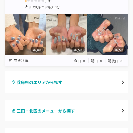
0
(
0
件)
1
2
3
4
5
山の街駅
から徒歩10分
Star
Stars
Stars
Stars
Stars
¥6,000
¥6,500
¥6,500
空き状況
今日
×
明日
×
明後日
×
兵庫県のエリアから探す
三宮・元町
三田・北区のメニューから探す
尼崎・塚口・武庫之荘
ハンドジェル