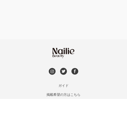
フット
持ち込み OK
神戸・兵庫区・長田区
オフのみ
やり放題 あり
須磨区・垂水区・西区
初回オフ 無料
三田・北区
DVD観賞
明石・加古川・三木
メンズOK
ガイド
姫路・播州赤穂
掲載希望の方はこちら
出張OK
利用規約
兵庫県その他
お問い合わせ
子連れOK
特定商取引法に基づく表記