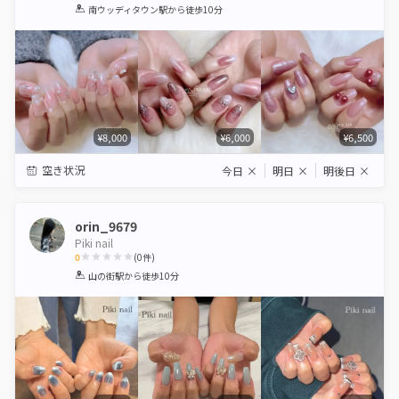
1
2
3
4
5
南ウッディタウン駅
から徒歩10分
Star
Stars
Stars
Stars
Stars
¥8,000
¥6,000
¥6,500
空き状況
今日
×
明日
×
明後日
×
orin_9679
Piki nail
0
(
0
件)
1
2
3
4
5
山の街駅
から徒歩10分
Star
Stars
Stars
Stars
Stars