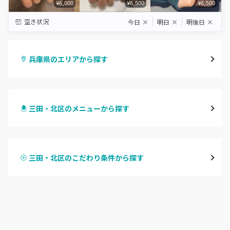
¥6,000
¥6,500
¥6,500
空き状況
今日
×
明日
×
明後日
×
兵庫県のエリアから探す
三宮・元町
三田・北区のメニューから探す
尼崎・塚口・武庫之荘
ハンドジェル
宝塚・川西・伊丹
三田・北区のこだわり条件から探す
ハンドスカルプ
パラジェル
西宮・芦屋
ハンドケアカラー
フィルイン
灘区・東灘区・岡本