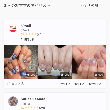
3
人のおすすめ
ネイリスト
おすすめ順
59nail
59nail
5
(
7
件)
1
2
3
4
5
田尾寺駅
Star
Stars
Stars
Stars
Stars
¥5,000
¥5,000
¥5,000
空き状況
今日
×
明日
×
明後日
×
miunail.sanda
miu nail
4.9
(
10
件)