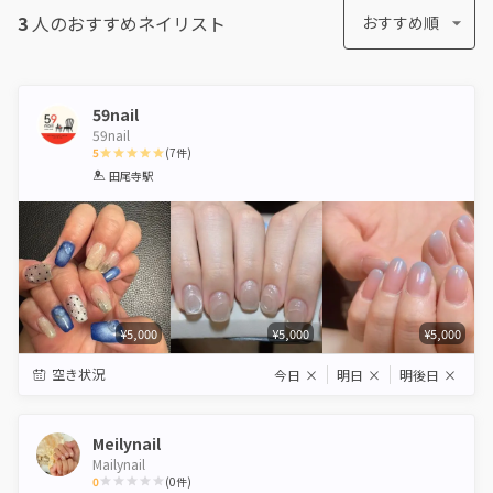
3
人のおすすめ
ネイリスト
おすすめ順
59nail
59nail
5
(
7
件)
1
2
3
4
5
田尾寺駅
Star
Stars
Stars
Stars
Stars
¥5,000
¥5,000
¥5,000
空き状況
今日
×
明日
×
明後日
×
Meilynail
Mailynail
0
(
0
件)