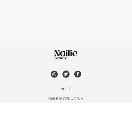
フット
持ち込み OK
神戸・兵庫区・長田区
オフのみ
やり放題 あり
須磨区・垂水区・西区
初回オフ 無料
三田・北区
DVD観賞
明石・加古川・三木
メンズOK
ガイド
姫路・播州赤穂
掲載希望の方はこちら
出張OK
利用規約
兵庫県その他
お問い合わせ
子連れOK
特定商取引法に基づく表記