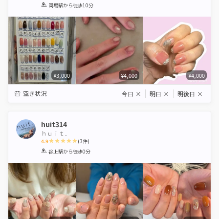
1
2
3
4
5
岡場駅
から徒歩10分
Star
Stars
Stars
Stars
Stars
¥3,000
¥4,000
¥4,000
空き状況
今日
×
明日
×
明後日
×
huit314
ｈｕｉｔ．
4.9
(
3
件)
1
2
3
4
5
谷上駅
から徒歩0分
Star
Stars
Stars
Stars
Stars