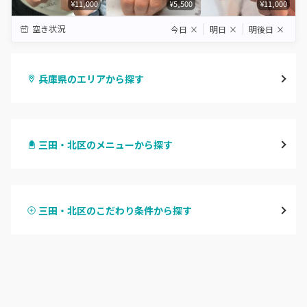
¥11,000
¥5,500
¥11,000
空き状況
今日
×
明日
×
明後日
×
兵庫県のエリアから探す
三宮・元町
三田・北区のメニューから探す
尼崎・塚口・武庫之荘
ハンドジェル
宝塚・川西・伊丹
三田・北区のこだわり条件から探す
ハンドスカルプ
パラジェル
西宮・芦屋
ハンドケアカラー
フィルイン
灘区・東灘区・岡本