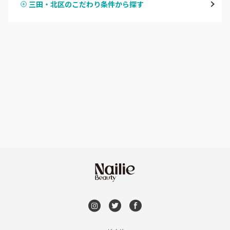
三田・北区のこだわり条件から探す
ハンドスカルプ
パラジェル
西宮・芦屋
ハンドケアカラー
フィルイン
灘区・東灘区・岡本
フット
持ち込み OK
神戸・兵庫区・長田区
オフのみ
やり放題 あり
須磨区・垂水区・西区
初回オフ 無料
三田・北区
DVD観賞
明石・加古川・三木
メンズOK