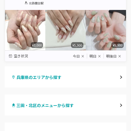
1
2
3
4
5
北鈴蘭台駅
Star
Stars
Stars
Stars
Stars
¥3,000
¥5,900
¥5,900
空き状況
今日
×
明日
×
明後日
×
兵庫県のエリアから探す
三宮・元町
三田・北区のメニューから探す
尼崎・塚口・武庫之荘
ハンドジェル
宝塚・川西・伊丹