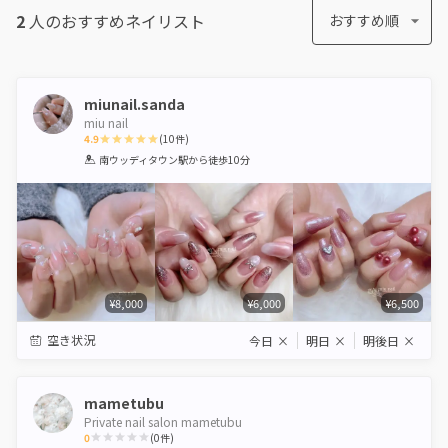
2
人のおすすめ
ネイリスト
おすすめ順
miunail.sanda
miu nail
4.9
(
10
件)
1
2
3
4
5
南ウッディタウン駅
から徒歩10分
Star
Stars
Stars
Stars
Stars
¥8,000
¥6,000
¥6,500
空き状況
今日
×
明日
×
明後日
×
mametubu
Private nail salon mametubu
0
(
0
件)