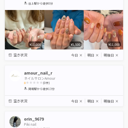
1
2
3
4
5
谷上駅
から徒歩0分
Star
Stars
Stars
Stars
Stars
¥11,000
¥5,500
¥11,000
空き状況
今日
×
明日
×
明後日
×
amour_nail_r
ネイルサロンAmour
0
(
0
件)
1
2
3
4
5
岡場駅
から徒歩13分
Star
Stars
Stars
Stars
Stars
空き状況
今日
×
明日
×
明後日
×
orin_9679
Piki nail