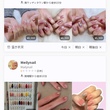
1
2
3
4
5
南ウッディタウン駅
から徒歩10分
Star
Stars
Stars
Stars
Stars
¥8,000
¥6,000
¥6,500
空き状況
今日
×
明日
×
明後日
×
Meilynail
Mailynail
0
(
0
件)
1
2
3
4
5
岡場駅
から徒歩10分
Star
Stars
Stars
Stars
Stars