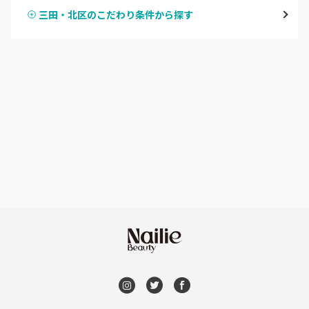
宝塚・川西・伊丹
三田・北区のこだわり条件から探す
ハンドスカルプ
パラジェル
西宮・芦屋
ハンドケアカラー
フィルイン
灘区・東灘区・岡本
フット
持ち込み OK
神戸・兵庫区・長田区
オフのみ
やり放題 あり
須磨区・垂水区・西区
初回オフ 無料
三田・北区
DVD観賞
明石・加古川・三木