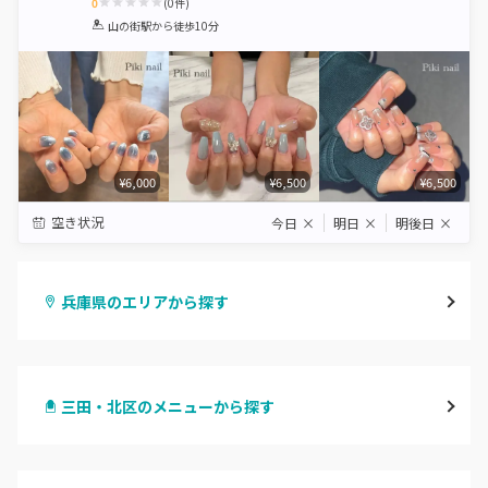
0
(
0
件)
1
2
3
4
5
山の街駅
から徒歩10分
Star
Stars
Stars
Stars
Stars
¥6,000
¥6,500
¥6,500
空き状況
今日
×
明日
×
明後日
×
兵庫県のエリアから探す
三宮・元町
三田・北区のメニューから探す
尼崎・塚口・武庫之荘
ハンドジェル