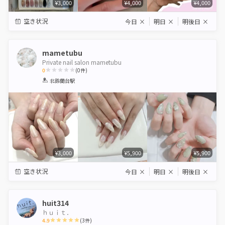
¥3,000
¥4,000
¥4,000
空き状況
今日
×
明日
×
明後日
×
mametubu
Private nail salon mametubu
0
(
0
件)
1
2
3
4
5
北鈴蘭台駅
Star
Stars
Stars
Stars
Stars
¥3,000
¥5,900
¥5,900
空き状況
今日
×
明日
×
明後日
×
huit314
ｈｕｉｔ．
4.9
(
3
件)