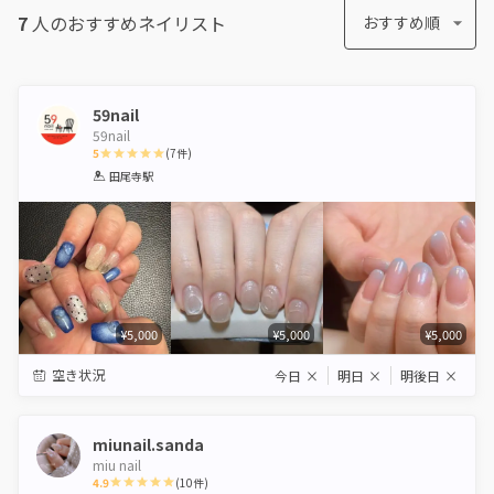
7
人のおすすめ
ネイリスト
おすすめ順
59nail
59nail
5
(
7
件)
1
2
3
4
5
田尾寺駅
Star
Stars
Stars
Stars
Stars
¥5,000
¥5,000
¥5,000
空き状況
今日
×
明日
×
明後日
×
miunail.sanda
miu nail
4.9
(
10
件)