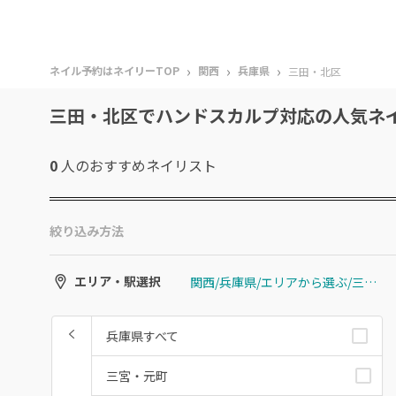
›
›
›
ネイル予約はネイリーTOP
関西
兵庫県
三田・北区
三田・北区でハンドスカルプ対応の人気ネ
0
人のおすすめ
ネイリスト
絞り込み方法
関西/兵庫県/エリアから選ぶ/三田・北区
エリア・駅選択
兵庫県すべて
三宮・元町