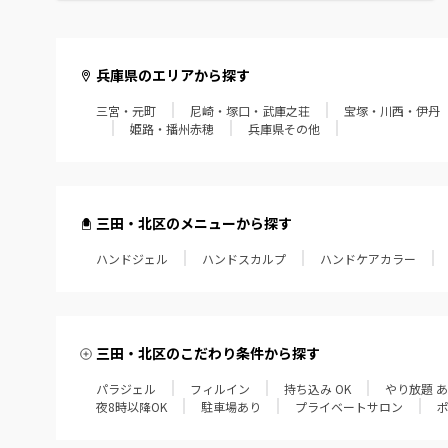
兵庫県のエリアから探す
三宮・元町
尼崎・塚口・武庫之荘
宝塚・川西・伊丹
姫路・播州赤穂
兵庫県その他
三田・北区のメニューから探す
ハンドジェル
ハンドスカルプ
ハンドケアカラー
三田・北区のこだわり条件から探す
パラジェル
フィルイン
持ち込み OK
やり放題 
夜8時以降OK
駐車場あり
プライベートサロン