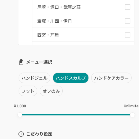
尼崎・塚口・武庫之荘
宝塚・川西・伊丹
西宮・芦屋
灘区・東灘区・岡本
メニュー選択
神戸・兵庫区・長田区
須磨区・垂水区・西区
ハンドジェル
ハンドスカルプ
ハンドケアカラー
三田・北区
フット
オフのみ
明石・加古川・三木
¥1,000
Unlimit
姫路・播州赤穂
兵庫県その他
こだわり設定