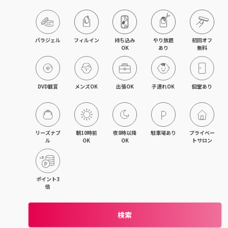
パラジェル
フィルイン
持ち込み

やり放題

初回オフ

OK
あり
無料
DVD観賞
メンズOK
出張OK
子連れOK
個室あり
リーズナブ
朝10時前
夜8時以降
駐車場あり
プライベー
ル
OK
OK
トサロン
ポイント3
倍
検索