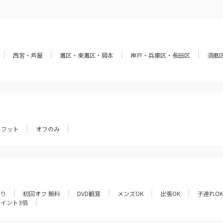
西宮・芦屋
灘区・東灘区・岡本
神戸・兵庫区・長田区
須磨
フット
オフのみ
あり
初回オフ 無料
DVD観賞
メンズOK
出張OK
子連れOK
ポイント3倍