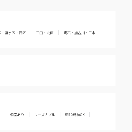
区・垂水区・西区
三田・北区
明石・加古川・三木
個室あり
リーズナブル
朝10時前OK