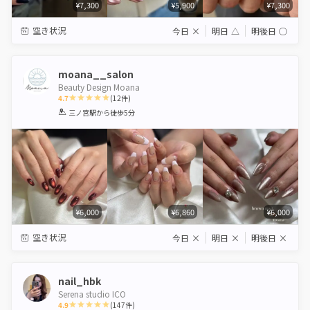
¥7,300
¥5,900
¥7,300
空き状況
今日
×
明日
△
明後日
◯
moana__salon
Beauty Design Moana
4.7
(
12
件)
1
2
3
4
5
三ノ宮駅
から徒歩5分
Star
Stars
Stars
Stars
Stars
¥6,000
¥6,860
¥6,000
空き状況
今日
×
明日
×
明後日
×
nail_hbk
Serena studio ICO
4.9
(
147
件)