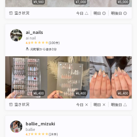
¥9,980
¥7,000
¥5,000
空き状況
今日
△
明日
◎
明後日
◎
ai_nails
ai nail
4.9
(
100
件)
1
2
3
4
5
元町駅
から徒歩3分
Star
Stars
Stars
Stars
Stars
¥6,400
¥6,400
¥6,400
空き状況
今日
×
明日
×
明後日
△
ballie_mizuki
ballie
4.7
(
24
件)