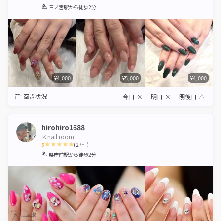
1
2
3
4
5
三ノ宮駅
から徒歩2分
Star
Stars
Stars
Stars
Stars
¥4,000
¥5,000
¥4,000
空き状況
今日
×
明日
×
明後日
△
hirohiro1688
Ｋnail room
5
(
27
件)
1
2
3
4
5
県庁前駅
から徒歩2分
Star
Stars
Stars
Stars
Stars