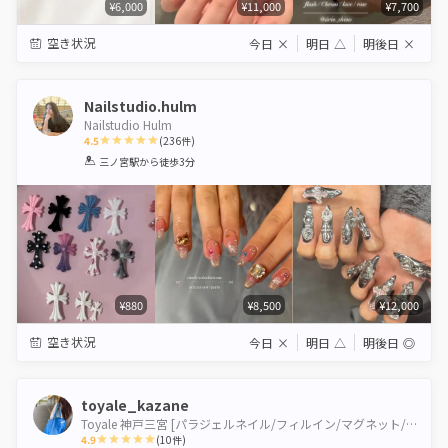
¥6,000
¥11,000
¥7,700
空き状況
今日
×
明日
△
明後日
×
Nailstudio.hulm
Nailstudio Hulm
4.5
(
236
件)
1
2
3
4
5
三ノ宮駅
から徒歩3分
Star
Stars
Stars
Stars
Stars
¥880
¥8,500
¥12,000
空き状況
今日
×
明日
△
明後日
◎
toyale_kazane
Toyale 神戸三宮 [パラジェルネイル/フィルイン/マグネット/長さだし/持ち込み]
4.9
(
10
件)