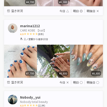
¥4,700
¥6,300
空き状況
今日
△
明日
◎
明後日
×
marina1212
CARE KOBE 【nail】
4.9
(
8
件)
1
2
3
4
5
三ノ宮駅
から徒歩10分
Star
Stars
Stars
Stars
Stars
¥7,700
¥8,800
¥8,800
空き状況
今日
×
明日
◯
明後日
◯
Nobody_yui
Nobody total beauty
4.9
(
11
件)