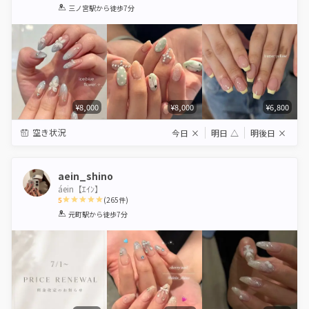
1
2
3
4
5
三ノ宮駅
から徒歩7分
Star
Stars
Stars
Stars
Stars
¥8,000
¥8,000
¥6,800
空き状況
今日
×
明日
△
明後日
×
aein_shino
áein【ｴｲﾝ】
5
(
265
件)
1
2
3
4
5
元町駅
から徒歩7分
Star
Stars
Stars
Stars
Stars