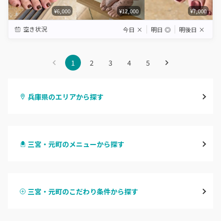
¥6,000
¥12,000
¥7,000
空き状況
今日
×
明日
◎
明後日
×
1
2
3
4
5
兵庫県のエリアから探す
三宮・元町
三宮・元町のメニューから探す
尼崎・塚口・武庫之荘
ハンドジェル
宝塚・川西・伊丹
三宮・元町のこだわり条件から探す
ハンドスカルプ
パラジェル
西宮・芦屋