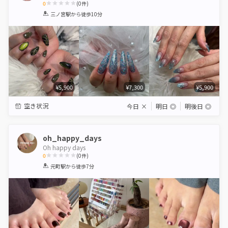
0
(
0
件)
1
2
3
4
5
三ノ宮駅
から徒歩10分
Star
Stars
Stars
Stars
Stars
¥5,900
¥7,300
¥5,900
空き状況
今日
×
明日
◎
明後日
◎
oh_happy_days
Oh happy days
0
(
0
件)
1
2
3
4
5
元町駅
から徒歩7分
Star
Stars
Stars
Stars
Stars