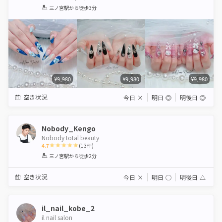
1
2
3
4
5
三ノ宮駅
から徒歩3分
Star
Stars
Stars
Stars
Stars
¥9,980
¥9,980
¥9,980
空き状況
今日
×
明日
◎
明後日
◎
Nobody_Kengo
Nobody total beauty
4.7
(
13
件)
1
2
3
4
5
三ノ宮駅
から徒歩2分
Star
Stars
Stars
Stars
Stars
空き状況
今日
×
明日
◯
明後日
△
il_nail_kobe_2
il nail salon