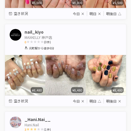
¥5,000
¥8,000
¥5,500
空き状況
今日
×
明日
×
明後日
△
nail_kiyo
MAXKELLY 神戸店
0
(
0
件)
1
2
3
4
5
元町駅
から徒歩6分
Star
Stars
Stars
Stars
Stars
¥8,480
¥8,480
¥8,480
空き状況
今日
×
明日
△
明後日
×
_Hani.Nai__
Hani.Nail
3
(
1
件)