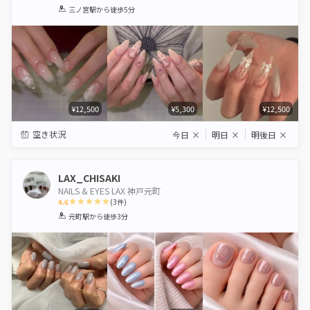
1
2
3
4
5
三ノ宮駅
から徒歩5分
Star
Stars
Stars
Stars
Stars
¥12,500
¥5,300
¥12,500
空き状況
今日
×
明日
×
明後日
×
LAX_CHISAKI
NAILS & EYES LAX 神戸元町
4.6
(
3
件)
1
2
3
4
5
元町駅
から徒歩3分
Star
Stars
Stars
Stars
Stars