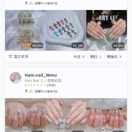
1
2
3
4
5
三ノ宮駅
から徒歩5分
Star
Stars
Stars
Stars
Stars
¥8,060
¥4,350
¥4,350
空き状況
今日
×
明日
△
明後日
×
Hani.nail_Nimu
Hani Nail 三ノ宮駅前店
4.3
(
34
件)
1
2
3
4
5
三ノ宮駅
から徒歩3分
Star
Stars
Stars
Stars
Stars