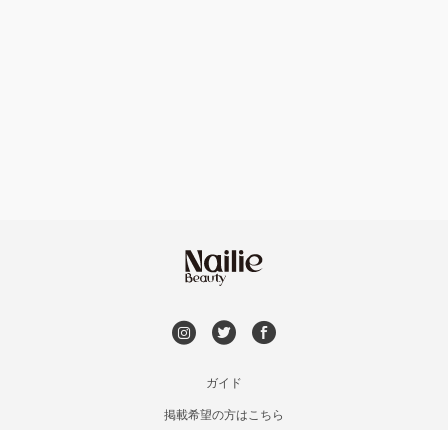
ハンドケアカラー
フィルイン
灘区・東灘区・岡本
フット
持ち込み OK
神戸・兵庫区・長田区
オフのみ
やり放題 あり
須磨区・垂水区・西区
初回オフ 無料
三田・北区
DVD観賞
明石・加古川・三木
メンズOK
ガイド
姫路・播州赤穂
掲載希望の方はこちら
出張OK
利用規約