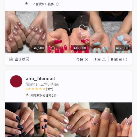
1
2
3
4
5
三ノ宮駅
から徒歩3分
Star
Stars
Stars
Stars
Stars
¥6,500
¥12,000
¥12,000
空き状況
今日
×
明日
△
明後日
◯
ami_filonnail
filonnail 三宮元町店
5
(
9
件)
1
2
3
4
5
元町駅
から徒歩2分
Star
Stars
Stars
Stars
Stars