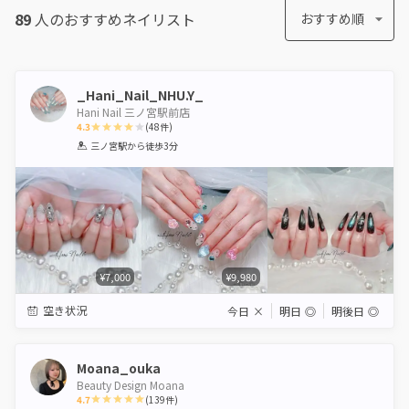
89
人のおすすめ
ネイリスト
おすすめ順
_Hani_Nail_NHU.Y_
Hani Nail 三ノ宮駅前店
4.3
(
48
件)
1
2
3
4
5
三ノ宮駅
から徒歩3分
Star
Stars
Stars
Stars
Stars
¥7,000
¥9,980
空き状況
今日
×
明日
◎
明後日
◎
Moana_ouka
Beauty Design Moana
4.7
(
139
件)