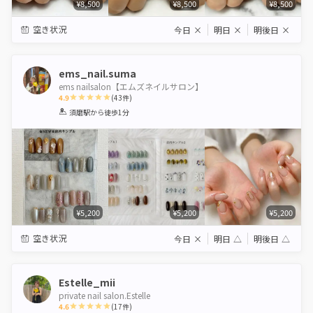
¥8,500
¥8,500
¥8,500
空き状況
今日
×
明日
×
明後日
×
ems_nail.suma
ems nailsalon【エムズネイルサロン】
4.9
(
43
件)
1
2
3
4
5
須磨駅
から徒歩1分
Star
Stars
Stars
Stars
Stars
¥5,200
¥5,200
¥5,200
空き状況
今日
×
明日
△
明後日
△
Estelle_mii
private nail salon.Estelle
4.6
(
17
件)