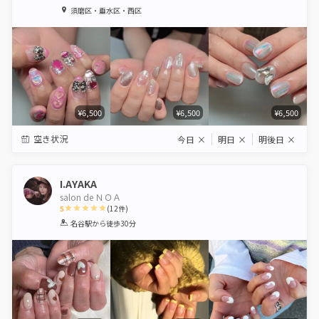
1
2
3
4
5
須磨区・垂水区・西区
Star
Stars
Stars
Stars
Stars
¥6,500
¥6,500
¥6,500
空き状況
今日
×
明日
×
明後日
×
I.AYAKA
salon de ＮＯＡ
5
(
12
件)
1
2
3
4
5
名谷駅
から徒歩30分
Star
Stars
Stars
Stars
Stars