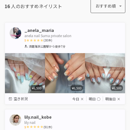
16
人のおすすめ
ネイリスト
おすすめ順
_anela_maria
anela nail Suma private salon
5
(
30
件)
1
2
3
4
5
須磨海浜公園駅
から徒歩7分
Star
Stars
Stars
Stars
Stars
¥6,500
¥6,500
¥6,500
空き状況
今日
×
明日
◯
明後日
×
lily.nail_kobe
lily nail
5
(
91
件)