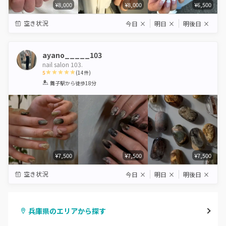
¥8,000
¥8,000
¥6,500
空き状況
今日
×
明日
×
明後日
×
ayano_____103
nail salon 103.
5
(
14
件)
1
2
3
4
5
舞子駅
から徒歩18分
Star
Stars
Stars
Stars
Stars
¥7,500
¥7,500
¥7,500
空き状況
今日
×
明日
×
明後日
×
兵庫県のエリアから探す