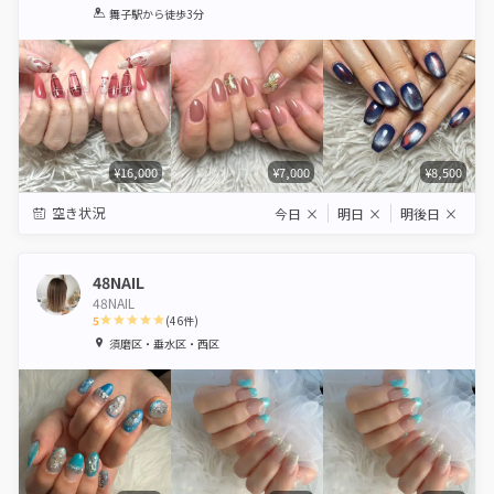
1
2
3
4
5
舞子駅
から徒歩3分
Star
Stars
Stars
Stars
Stars
¥16,000
¥7,000
¥8,500
空き状況
今日
×
明日
×
明後日
×
48NAIL
48NAIL
5
(
46
件)
1
2
3
4
5
須磨区・垂水区・西区
Star
Stars
Stars
Stars
Stars