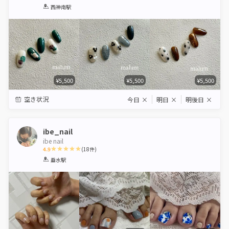
1
2
3
4
5
西神南駅
Star
Stars
Stars
Stars
Stars
¥5,500
¥5,500
¥5,500
空き状況
今日
×
明日
×
明後日
×
ibe_nail
ibe nail
4.9
(
18
件)
1
2
3
4
5
垂水駅
Star
Stars
Stars
Stars
Stars