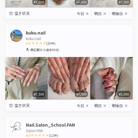
¥7,600
¥7,000
¥7,000
空き状況
今日
×
明日
×
明後日
×
kuku.nail
kuku.nail
5
(
29
件)
1
2
3
4
5
明石駅
から徒歩50分
Star
Stars
Stars
Stars
Stars
¥7,500
¥7,500
¥5,000
空き状況
今日
×
明日
×
明後日
×
Nail.Salon_School.FAN
Salon FAN
4.9
(
12
件)