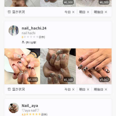
¥6,000
¥6,000
空き状況
今日
×
明日
×
明後日
×
nail_hachi.24
nail hachi
0
(
0
件)
1
2
3
4
5
伊川谷駅
Star
Stars
Stars
Stars
Stars
¥5,000
¥5,000
¥5,000
空き状況
今日
×
明日
×
明後日
×
Nail_aya
♡aya nail♡
4.9
(
8
件)