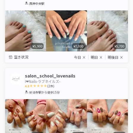
1
2
3
4
5
西神中央駅
Star
Stars
Stars
Stars
Stars
¥5,900
¥7,000
¥5,700
空き状況
今日
×
明日
×
明後日
×
salon_school_lovenails
I❤︎Nails-ラブネイルズ-
4.8
(
2
件)
1
2
3
4
5
妙法寺駅
から徒歩15分
Star
Stars
Stars
Stars
Stars