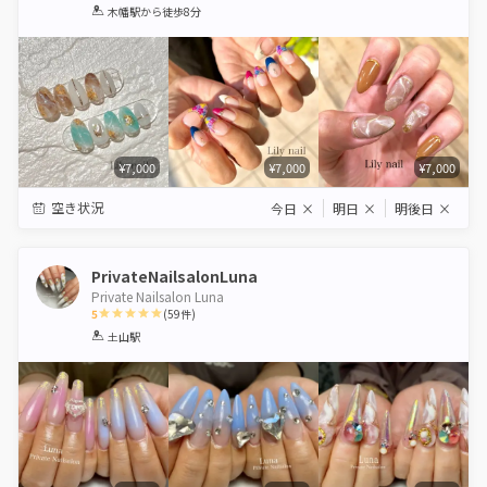
1
2
3
4
5
木幡駅
から徒歩8分
Star
Stars
Stars
Stars
Stars
¥7,000
¥7,000
¥7,000
空き状況
今日
×
明日
×
明後日
×
PrivateNailsalonLuna
Private Nailsalon Luna
5
(
59
件)
1
2
3
4
5
土山駅
Star
Stars
Stars
Stars
Stars