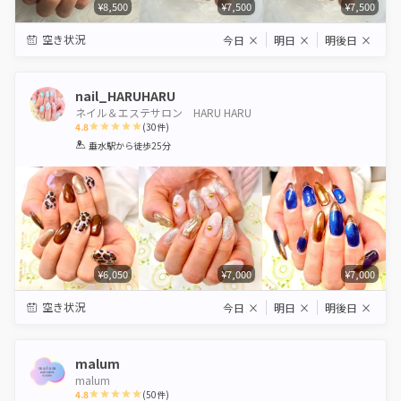
¥8,500
¥7,500
¥7,500
空き状況
今日
×
明日
×
明後日
×
nail_HARUHARU
ネイル＆エステサロン HARU HARU
4.8
(
30
件)
1
2
3
4
5
垂水駅
から徒歩25分
Star
Stars
Stars
Stars
Stars
¥6,050
¥7,000
¥7,000
空き状況
今日
×
明日
×
明後日
×
malum
malum
4.8
(
50
件)