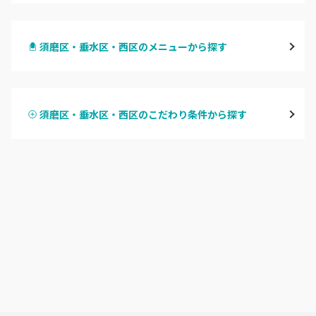
三宮・元町
須磨区・垂水区・西区のメニューから探す
尼崎・塚口・武庫之荘
ハンドジェル
宝塚・川西・伊丹
須磨区・垂水区・西区のこだわり条件から探す
ハンドスカルプ
パラジェル
西宮・芦屋
ハンドケアカラー
フィルイン
灘区・東灘区・岡本
フット
持ち込み OK
神戸・兵庫区・長田区
オフのみ
やり放題 あり
須磨区・垂水区・西区