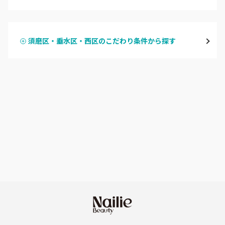
ハンドジェル
宝塚・川西・伊丹
須磨区・垂水区・西区のこだわり条件から探す
ハンドスカルプ
パラジェル
西宮・芦屋
ハンドケアカラー
フィルイン
灘区・東灘区・岡本
フット
持ち込み OK
神戸・兵庫区・長田区
オフのみ
やり放題 あり
須磨区・垂水区・西区
初回オフ 無料
三田・北区