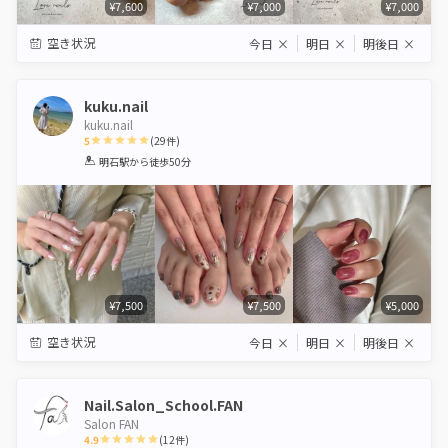
¥7,600
¥7,000
¥7,000
空き状況
今日
×
明日
×
明後日
×
kuku.nail
kuku.nail
5
(
29
件)
1
2
3
4
5
明石駅
から徒歩50分
Star
Stars
Stars
Stars
Stars
¥7,500
¥7,500
¥5,000
空き状況
今日
×
明日
×
明後日
×
Nail.Salon_School.FAN
Salon FAN
4.9
(
12
件)