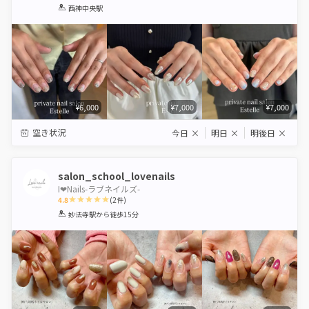
1
2
3
4
5
西神中央駅
Star
Stars
Stars
Stars
Stars
¥6,000
¥7,000
¥7,000
空き状況
今日
×
明日
×
明後日
×
salon_school_lovenails
I❤︎Nails-ラブネイルズ-
4.8
(
2
件)
1
2
3
4
5
妙法寺駅
から徒歩15分
Star
Stars
Stars
Stars
Stars