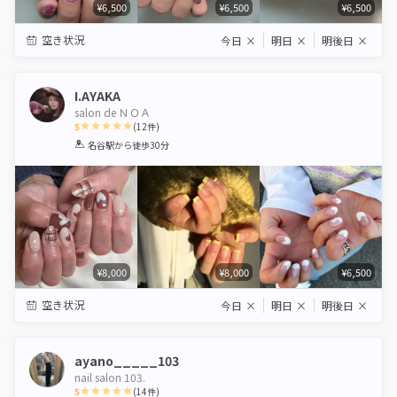
¥6,500
¥6,500
¥6,500
空き状況
今日
×
明日
×
明後日
×
I.AYAKA
salon de ＮＯＡ
5
(
12
件)
1
2
3
4
5
名谷駅
から徒歩30分
Star
Stars
Stars
Stars
Stars
¥8,000
¥8,000
¥6,500
空き状況
今日
×
明日
×
明後日
×
ayano_____103
nail salon 103.
5
(
14
件)