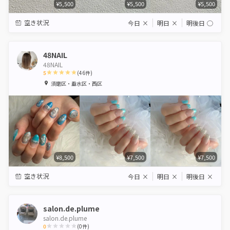
¥5,500
¥5,500
¥5,500
空き状況
今日
×
明日
×
明後日
◯
48NAIL
48NAIL
5
(
46
件)
1
2
3
4
5
須磨区・垂水区・西区
Star
Stars
Stars
Stars
Stars
¥8,500
¥7,500
¥7,500
空き状況
今日
×
明日
×
明後日
×
salon.de.plume
salon.de.plume
0
(
0
件)