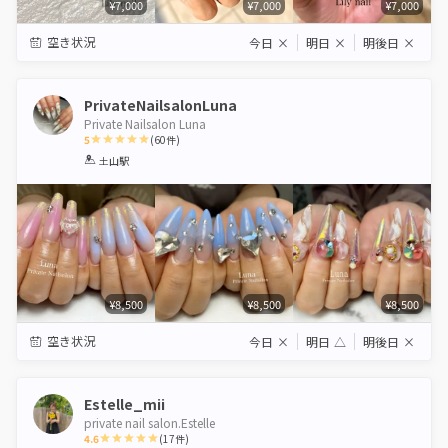
¥7,000
¥7,000
¥7,000
空き状況
今日
×
明日
×
明後日
×
PrivateNailsalonLuna
Private Nailsalon Luna
5
(
60
件)
1
2
3
4
5
土山駅
Star
Stars
Stars
Stars
Stars
¥8,500
¥8,500
¥8,500
空き状況
今日
×
明日
△
明後日
×
Estelle_mii
private nail salon.Estelle
4.6
(
17
件)