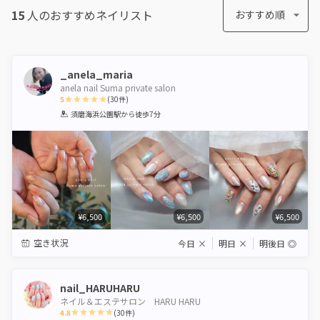
15
人のおすすめ
ネイリスト
おすすめ順
_anela_maria
anela nail Suma private salon
5
(
30
件)
1
2
3
4
5
須磨海浜公園駅
から徒歩7分
Star
Stars
Stars
Stars
Stars
¥6,500
¥6,500
¥6,500
空き状況
今日
×
明日
×
明後日
◎
nail_HARUHARU
ネイル＆エステサロン HARU HARU
4.8
(
30
件)