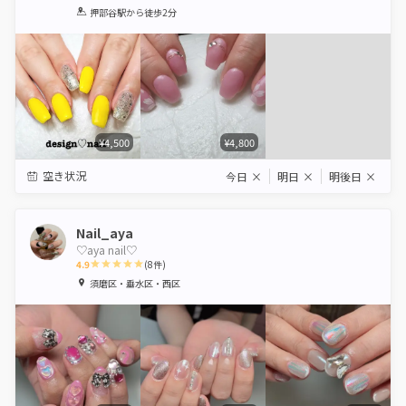
1
2
3
4
5
押部谷駅
から徒歩2分
Star
Stars
Stars
Stars
Stars
¥4,500
¥4,800
空き状況
今日
×
明日
×
明後日
×
Nail_aya
♡aya nail♡
4.9
(
8
件)
1
2
3
4
5
須磨区・垂水区・西区
Star
Stars
Stars
Stars
Stars