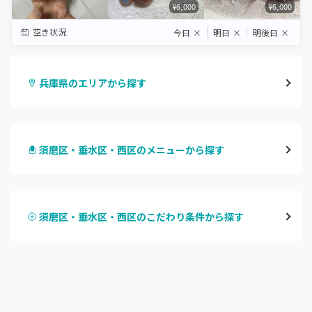
¥6,000
¥6,000
空き状況
今日
×
明日
×
明後日
×
兵庫県のエリアから探す
三宮・元町
須磨区・垂水区・西区のメニューから探す
尼崎・塚口・武庫之荘
ハンドジェル
宝塚・川西・伊丹
須磨区・垂水区・西区のこだわり条件から探す
ハンドスカルプ
パラジェル
西宮・芦屋
ハンドケアカラー
フィルイン
灘区・東灘区・岡本