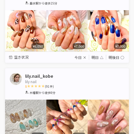
1
2
3
4
5
垂水駅
から徒歩25分
Star
Stars
Stars
Stars
Stars
¥6,050
¥7,000
¥7,000
空き状況
今日
×
明日
△
明後日
◯
lily.nail_kobe
lily nail
5
(
91
件)
1
2
3
4
5
木幡駅
から徒歩8分
Star
Stars
Stars
Stars
Stars