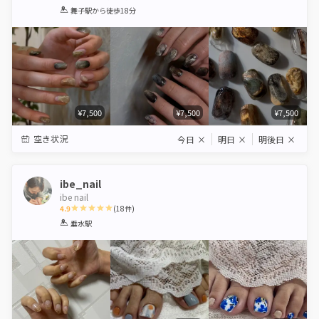
1
2
3
4
5
舞子駅
から徒歩18分
Star
Stars
Stars
Stars
Stars
¥7,500
¥7,500
¥7,500
空き状況
今日
×
明日
×
明後日
×
ibe_nail
ibe nail
4.9
(
18
件)
1
2
3
4
5
垂水駅
Star
Stars
Stars
Stars
Stars