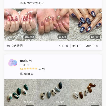
1
2
3
4
5
舞子駅
から徒歩3分
Star
Stars
Stars
Stars
Stars
¥16,000
¥7,000
¥8,500
空き状況
今日
×
明日
×
明後日
×
malum
malum
4.8
(
50
件)
1
2
3
4
5
西神南駅
Star
Stars
Stars
Stars
Stars