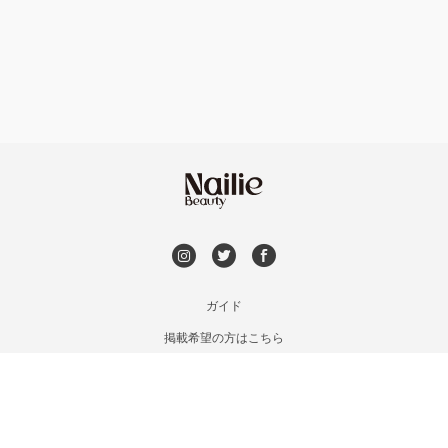
フット
持ち込み OK
神戸・兵庫区・長田区
オフのみ
やり放題 あり
須磨区・垂水区・西区
初回オフ 無料
三田・北区
DVD観賞
明石・加古川・三木
メンズOK
ガイド
姫路・播州赤穂
掲載希望の方はこちら
出張OK
利用規約
兵庫県その他
お問い合わせ
子連れOK
特定商取引法に基づく表記