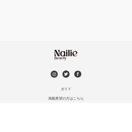
フット
持ち込み OK
神戸・兵庫区・長田区
オフのみ
やり放題 あり
須磨区・垂水区・西区
初回オフ 無料
三田・北区
DVD観賞
明石・加古川・三木
メンズOK
ガイド
姫路・播州赤穂
掲載希望の方はこちら
出張OK
利用規約
兵庫県その他
お問い合わせ
子連れOK
特定商取引法に基づく表記