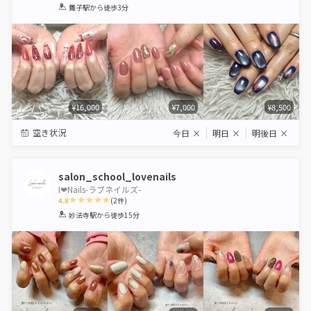
1
2
3
4
5
舞子駅
から徒歩3分
Star
Stars
Stars
Stars
Stars
¥16,000
¥7,000
¥8,500
空き状況
今日
×
明日
×
明後日
×
salon_school_lovenails
I❤︎Nails-ラブネイルズ-
4.8
(
2
件)
1
2
3
4
5
妙法寺駅
から徒歩15分
Star
Stars
Stars
Stars
Stars