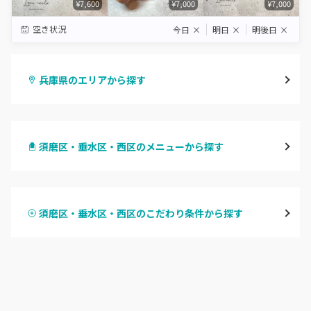
¥7,600
¥7,000
¥7,000
空き状況
今日
×
明日
×
明後日
×
兵庫県のエリアから探す
三宮・元町
須磨区・垂水区・西区のメニューから探す
尼崎・塚口・武庫之荘
ハンドジェル
宝塚・川西・伊丹
須磨区・垂水区・西区のこだわり条件から探す
ハンドスカルプ
パラジェル
西宮・芦屋
ハンドケアカラー
フィルイン
灘区・東灘区・岡本