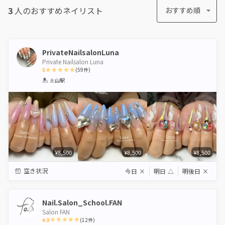
3
人のおすすめ
ネイリスト
おすすめ順
PrivateNailsalonLuna
Private Nailsalon Luna
5
(
59
件)
1
2
3
4
5
土山駅
Star
Stars
Stars
Stars
Stars
¥8,500
¥8,500
¥8,500
空き状況
今日
×
明日
△
明後日
×
Nail.Salon_School.FAN
Salon FAN
4.9
(
12
件)