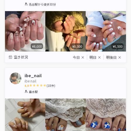
1
2
3
4
5
名谷駅
から徒歩30分
Star
Stars
Stars
Stars
Stars
¥8,000
¥8,000
¥6,500
空き状況
今日
×
明日
×
明後日
×
ibe_nail
ibe nail
4.9
(
18
件)
1
2
3
4
5
垂水駅
Star
Stars
Stars
Stars
Stars