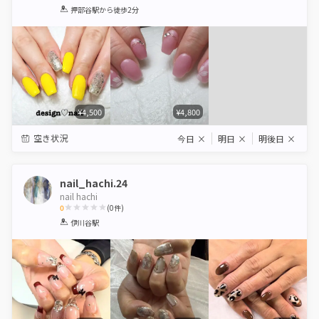
1
2
3
4
5
押部谷駅
から徒歩2分
Star
Stars
Stars
Stars
Stars
¥4,500
¥4,800
空き状況
今日
×
明日
×
明後日
×
nail_hachi.24
nail hachi
0
(
0
件)
1
2
3
4
5
伊川谷駅
Star
Stars
Stars
Stars
Stars