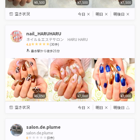
¥8,500
¥7,500
¥7,500
空き状況
今日
×
明日
×
明後日
×
nail_HARUHARU
ネイル＆エステサロン HARU HARU
4.8
(
30
件)
1
2
3
4
5
垂水駅
から徒歩25分
Star
Stars
Stars
Stars
Stars
¥6,050
¥7,000
¥7,000
空き状況
今日
×
明日
×
明後日
△
salon.de.plume
salon.de.plume
0
(
0
件)