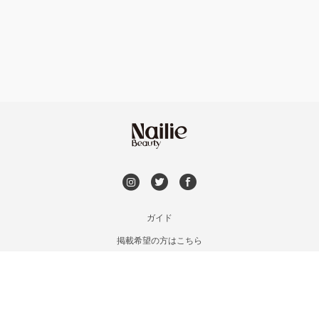
フット
持ち込み OK
神戸・兵庫区・長田区
オフのみ
やり放題 あり
須磨区・垂水区・西区
初回オフ 無料
三田・北区
DVD観賞
明石・加古川・三木
メンズOK
ガイド
姫路・播州赤穂
掲載希望の方はこちら
出張OK
利用規約
兵庫県その他
お問い合わせ
子連れOK
特定商取引法に基づく表記