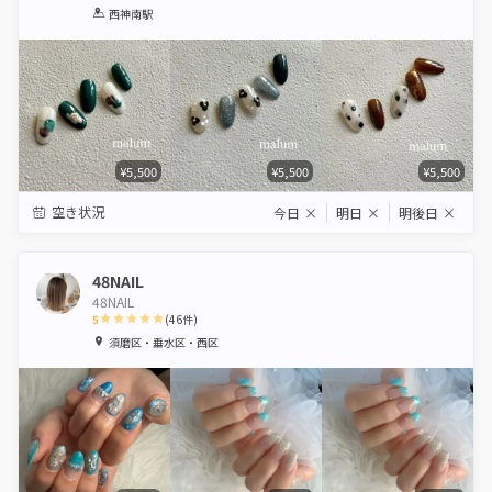
1
2
3
4
5
西神南駅
Star
Stars
Stars
Stars
Stars
¥5,500
¥5,500
¥5,500
空き状況
今日
×
明日
×
明後日
×
48NAIL
48NAIL
5
(
46
件)
1
2
3
4
5
須磨区・垂水区・西区
Star
Stars
Stars
Stars
Stars