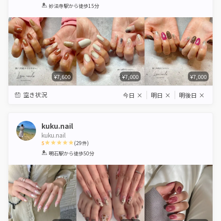
1
2
3
4
5
妙法寺駅
から徒歩15分
Star
Stars
Stars
Stars
Stars
¥7,600
¥7,000
¥7,000
空き状況
今日
×
明日
×
明後日
×
kuku.nail
kuku.nail
5
(
29
件)
1
2
3
4
5
明石駅
から徒歩50分
Star
Stars
Stars
Stars
Stars