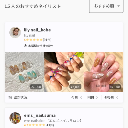
15
人のおすすめ
ネイリスト
おすすめ順
lily.nail_kobe
lily nail
5
(
91
件)
1
2
3
4
5
木幡駅
から徒歩8分
Star
Stars
Stars
Stars
Stars
¥7,000
¥7,000
¥7,000
空き状況
今日
×
明日
×
明後日
×
ems_nail.suma
ems nailsalon【エムズネイルサロン】
4.9
(
43
件)