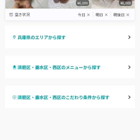
¥6,000
¥6,000
空き状況
今日
×
明日
×
明後日
×
兵庫県のエリアから探す
三宮・元町
須磨区・垂水区・西区のメニューから探す
尼崎・塚口・武庫之荘
ハンドジェル
宝塚・川西・伊丹
須磨区・垂水区・西区のこだわり条件から探す
ハンドスカルプ
パラジェル
西宮・芦屋
ハンドケアカラー
フィルイン
灘区・東灘区・岡本