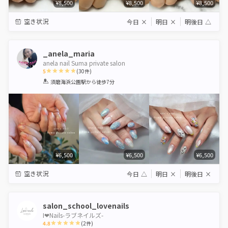
¥8,500
¥8,500
¥8,500
空き状況
今日
×
明日
×
明後日
△
_anela_maria
anela nail Suma private salon
5
(
30
件)
1
2
3
4
5
須磨海浜公園駅
から徒歩7分
Star
Stars
Stars
Stars
Stars
¥6,500
¥6,500
¥6,500
空き状況
今日
△
明日
×
明後日
×
salon_school_lovenails
I❤︎Nails-ラブネイルズ-
4.8
(
2
件)