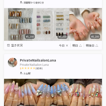
1
2
3
4
5
須磨駅
から徒歩1分
Star
Stars
Stars
Stars
Stars
¥5,200
¥5,200
¥5,200
空き状況
今日
×
明日
△
明後日
△
PrivateNailsalonLuna
Private Nailsalon Luna
5
(
60
件)
1
2
3
4
5
土山駅
Star
Stars
Stars
Stars
Stars