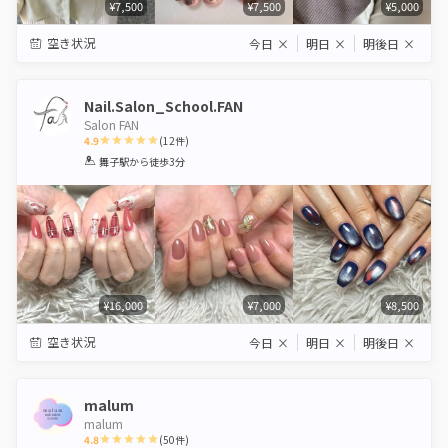
¥7,500
¥7,500
¥5,000
空き状況
今日
×
明日
×
明後日
×
Nail.Salon_School.FAN
Salon FAN
4.9
(
12
件)
1
2
3
4
5
舞子駅
から徒歩3分
Star
Stars
Stars
Stars
Stars
¥16,000
¥7,000
¥8,500
空き状況
今日
×
明日
×
明後日
×
malum
malum
4.8
(
50
件)