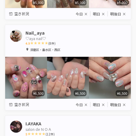
¥5,000
¥5,000
¥5,000
空き状況
今日
×
明日
×
明後日
×
Nail_aya
♡aya nail♡
4.9
(
8
件)
1
2
3
4
5
須磨区・垂水区・西区
Star
Stars
Stars
Stars
Stars
¥6,500
¥6,500
¥6,500
空き状況
今日
×
明日
×
明後日
×
I.AYAKA
salon de ＮＯＡ
5
(
12
件)