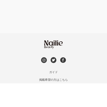
フット
持ち込み OK
神戸・兵庫区・長田区
オフのみ
やり放題 あり
須磨区・垂水区・西区
初回オフ 無料
三田・北区
DVD観賞
明石・加古川・三木
メンズOK
ガイド
姫路・播州赤穂
掲載希望の方はこちら
出張OK
利用規約
兵庫県その他
お問い合わせ
子連れOK
特定商取引法に基づく表記