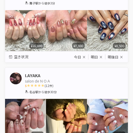
1
2
3
4
5
舞子駅
から徒歩3分
Star
Stars
Stars
Stars
Stars
¥16,000
¥7,000
¥8,500
空き状況
今日
×
明日
×
明後日
×
I.AYAKA
salon de ＮＯＡ
5
(
12
件)
1
2
3
4
5
名谷駅
から徒歩30分
Star
Stars
Stars
Stars
Stars