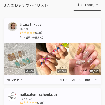
3
人のおすすめ
ネイリスト
おすすめ順
lily.nail_kobe
lily nail
5
(
91
件)
1
2
3
4
5
木幡駅
から徒歩8分
Star
Stars
Stars
Stars
Stars
¥7,000
¥7,000
¥7,000
空き状況
今日
×
明日
×
明後日
△
Nail.Salon_School.FAN
Salon FAN
4.9
(
12
件)