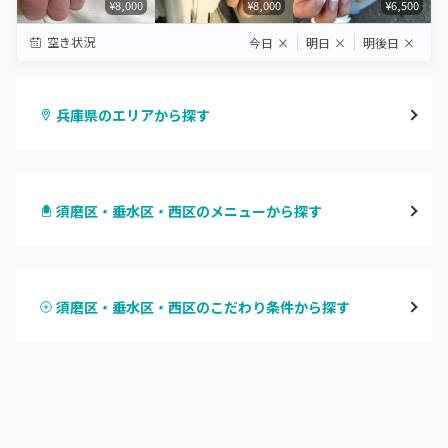
¥8,000
¥8,000
¥6,500
空き状況
今日
×
明日
×
明後日
×
兵庫県のエリアから探す
三宮・元町
須磨区・垂水区・西区のメニューから探す
尼崎・塚口・武庫之荘
ハンドジェル
宝塚・川西・伊丹
須磨区・垂水区・西区のこだわり条件から探す
ハンドスカルプ
パラジェル
西宮・芦屋
ハンドケアカラー
フィルイン
灘区・東灘区・岡本