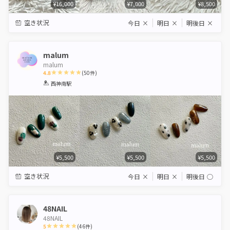
¥16,000
¥7,000
¥8,500
空き状況
今日
×
明日
×
明後日
×
malum
malum
4.8
(
50
件)
1
2
3
4
5
西神南駅
Star
Stars
Stars
Stars
Stars
¥5,500
¥5,500
¥5,500
空き状況
今日
×
明日
×
明後日
◯
48NAIL
48NAIL
5
(
46
件)