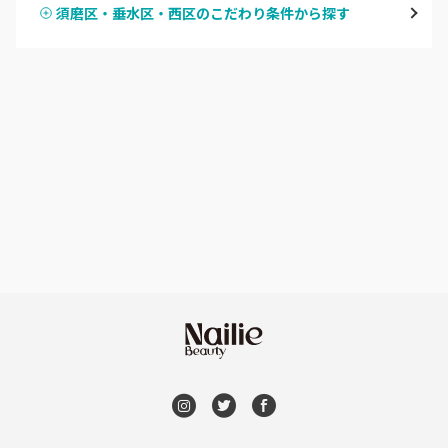
須磨区・垂水区・西区のこだわり条件から探す
ハンドスカルプ
パラジェル
西宮・芦屋
ハンドケアカラー
フィルイン
灘区・東灘区・岡本
フット
持ち込み OK
神戸・兵庫区・長田区
オフのみ
やり放題 あり
須磨区・垂水区・西区
初回オフ 無料
三田・北区
DVD観賞
明石・加古川・三木