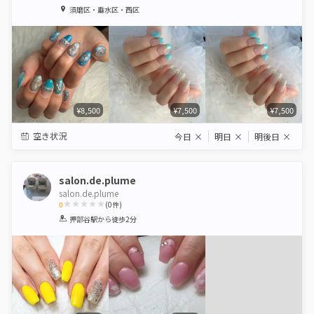
1
2
3
4
5
須磨区・垂水区・西区
Star
Stars
Stars
Stars
Stars
¥8,500
¥7,500
¥7,500
空き状況
今日
×
明日
×
明後日
×
salon.de.plume
salon.de.plume
0
(
0
件)
1
2
3
4
5
押部谷駅
から徒歩2分
Star
Stars
Stars
Stars
Stars