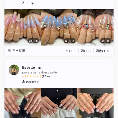
1
2
3
4
5
土山駅
Star
Stars
Stars
Stars
Stars
¥8,500
¥8,500
¥8,500
空き状況
今日
×
明日
△
明後日
×
Estelle_mii
private nail salon.Estelle
4.6
(
17
件)
1
2
3
4
5
西神中央駅
Star
Stars
Stars
Stars
Stars