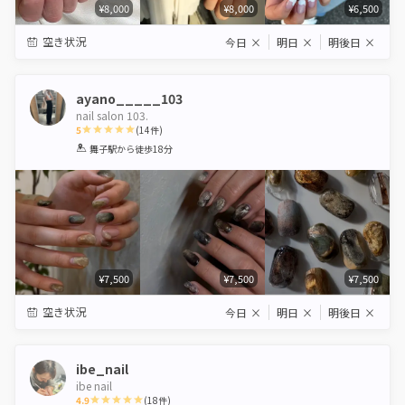
¥8,000
¥8,000
¥6,500
空き状況
今日
×
明日
×
明後日
×
ayano_____103
nail salon 103.
5
(
14
件)
1
2
3
4
5
舞子駅
から徒歩18分
Star
Stars
Stars
Stars
Stars
¥7,500
¥7,500
¥7,500
空き状況
今日
×
明日
×
明後日
×
ibe_nail
ibe nail
4.9
(
18
件)