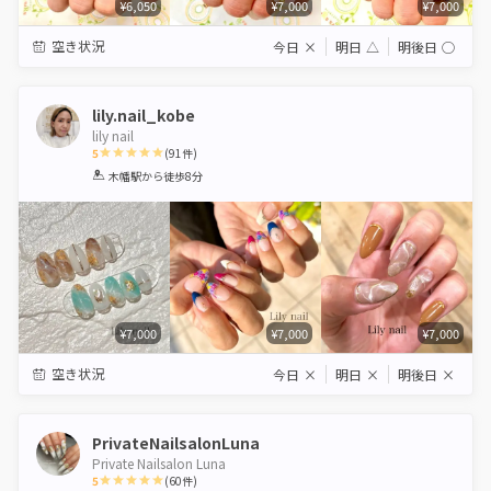
¥6,050
¥7,000
¥7,000
空き状況
今日
×
明日
△
明後日
◯
lily.nail_kobe
lily nail
5
(
91
件)
1
2
3
4
5
木幡駅
から徒歩8分
Star
Stars
Stars
Stars
Stars
¥7,000
¥7,000
¥7,000
空き状況
今日
×
明日
×
明後日
×
PrivateNailsalonLuna
Private Nailsalon Luna
5
(
60
件)