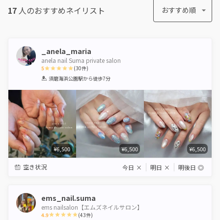
17
人のおすすめ
ネイリスト
おすすめ順
_anela_maria
anela nail Suma private salon
5
(
30
件)
1
2
3
4
5
須磨海浜公園駅
から徒歩7分
Star
Stars
Stars
Stars
Stars
¥6,500
¥6,500
¥6,500
空き状況
今日
×
明日
×
明後日
◎
ems_nail.suma
ems nailsalon【エムズネイルサロン】
4.9
(
43
件)