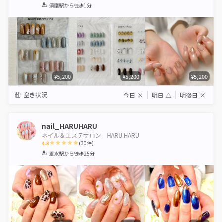
1
2
3
4
5
須磨駅
から徒歩1分
Star
Stars
Stars
Stars
Stars
¥5,200
¥5,200
¥5,200
空き状況
今日
×
明日
△
明後日
×
nail_HARUHARU
ネイル＆エステサロン HARU HARU
4.8
(
30
件)
1
2
3
4
5
垂水駅
から徒歩25分
Star
Stars
Stars
Stars
Stars