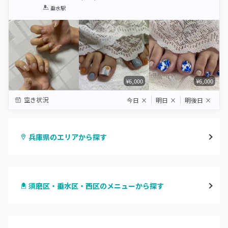
1
2
3
4
5
垂水駅
Star
Stars
Stars
Stars
Stars
¥6,000
¥6,000
空き状況
今日
×
明日
×
明後日
×
兵庫県のエリアから探す
三宮・元町
須磨区・垂水区・西区のメニューから探す
尼崎・塚口・武庫之荘
ハンドジェル
宝塚・川西・伊丹