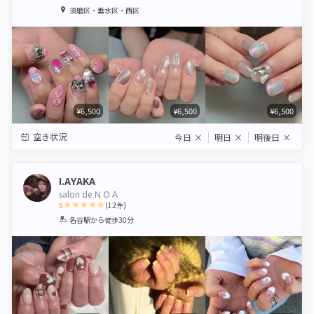
1
2
3
4
5
須磨区・垂水区・西区
Star
Stars
Stars
Stars
Stars
¥6,500
¥6,500
¥6,500
空き状況
今日
×
明日
×
明後日
×
I.AYAKA
salon de ＮＯＡ
5
(
12
件)
1
2
3
4
5
名谷駅
から徒歩30分
Star
Stars
Stars
Stars
Stars