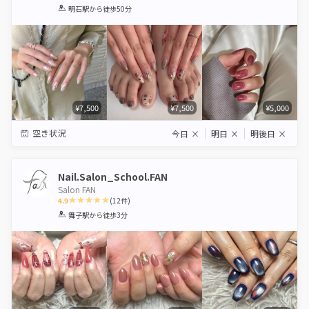
1
2
3
4
5
明石駅
から徒歩50分
Star
Stars
Stars
Stars
Stars
¥7,500
¥7,500
¥5,000
空き状況
今日
×
明日
×
明後日
×
Nail.Salon_School.FAN
Salon FAN
4.9
(
12
件)
1
2
3
4
5
舞子駅
から徒歩3分
Star
Stars
Stars
Stars
Stars