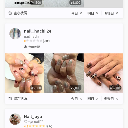
¥4,500
¥4,800
空き状況
今日
×
明日
×
明後日
×
nail_hachi.24
nail hachi
0
(
0
件)
1
2
3
4
5
伊川谷駅
Star
Stars
Stars
Stars
Stars
¥5,000
¥5,000
¥5,000
空き状況
今日
×
明日
×
明後日
×
Nail_aya
♡aya nail♡
4.9
(
8
件)