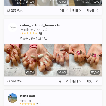
¥6,000
¥7,000
¥7,000
空き状況
今日
×
明日
×
明後日
×
salon_school_lovenails
I❤︎Nails-ラブネイルズ-
4.8
(
2
件)
1
2
3
4
5
妙法寺駅
から徒歩15分
Star
Stars
Stars
Stars
Stars
¥7,600
¥7,000
¥7,000
空き状況
今日
×
明日
×
明後日
×
kuku.nail
kuku.nail
5
(
29
件)