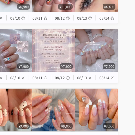
¥6,980
¥11,000
¥4,400
×
08/10
◎
08/11
◎
08/12
◎
08/13
◎
08/14
◎
¥7,900
¥7,900
¥7,900
×
08/10
×
08/11
△
08/12
◯
08/13
×
08/14
×
¥9,000
¥9,000
¥8,000