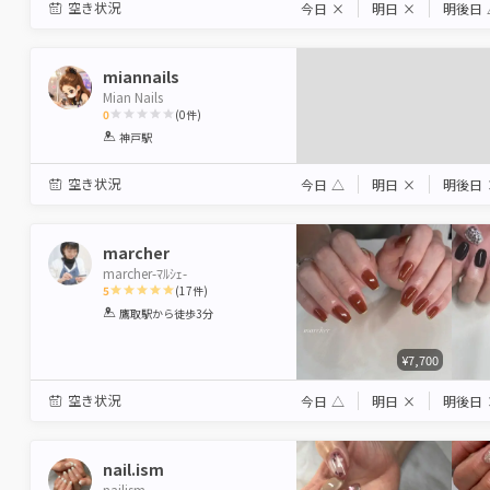
空き状況
今日
×
明日
×
明後日
miannails
Mian Nails
0
(
0
件)
1
2
3
4
5
神戸駅
Star
Stars
Stars
Stars
Stars
空き状況
今日
△
明日
×
明後日
marcher
marcher-ﾏﾙｼｪ-
5
(
17
件)
1
2
3
4
5
鷹取駅
から徒歩3分
Star
Stars
Stars
Stars
Stars
¥7,700
空き状況
今日
△
明日
×
明後日
nail.ism
nailism