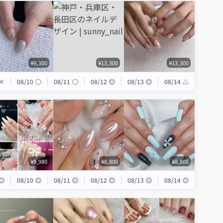
¥9,300
¥13,300
¥13,300
×
08/10
◯
08/11
◯
08/12
◎
08/13
◎
08/14
△
¥9,980
¥8,800
¥8,800
◎
08/10
◎
08/11
◎
08/12
◎
08/13
◎
08/14
◎