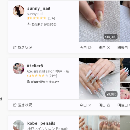
sunny_nail
sunny nail
5
(
31
件)
1
2
3
4
5
西代駅
から徒歩5分
Star
Stars
Stars
Stars
Stars
¥10,300
空き状況
今日
◎
明日
×
明後日
Atelier8
Atelier8 nail salon 神戸・新開地
4.3
(
24
件)
1
2
3
4
5
新開地駅
から徒歩3分
Star
Stars
Stars
Stars
Stars
¥9,980
ed
空き状況
今日
×
明日
◎
明後日
kobe_penails
神戸ネイルサロン Pe nails