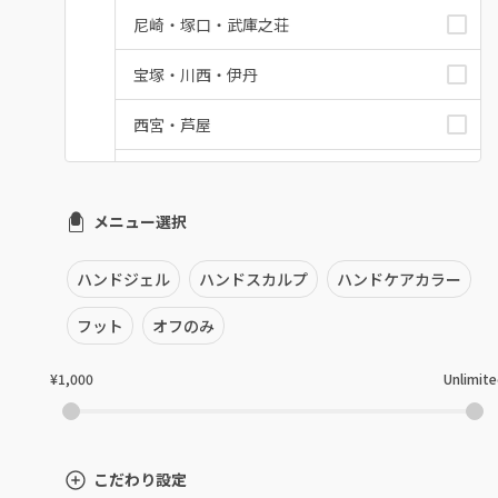
尼崎・塚口・武庫之荘
宝塚・川西・伊丹
西宮・芦屋
灘区・東灘区・岡本
メニュー選択
神戸・兵庫区・長田区
須磨区・垂水区・西区
ハンドジェル
ハンドスカルプ
ハンドケアカラー
三田・北区
フット
オフのみ
明石・加古川・三木
¥1,000
Unlimit
姫路・播州赤穂
兵庫県その他
こだわり設定