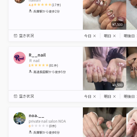
4.8
(
17
件)
1
2
3
4
5
兵庫駅
から徒歩2分
Star
Stars
Stars
Stars
Stars
¥7,500
空き状況
今日
×
明日
×
明後日
R__nail
Ｒ nail
5
(
81
件)
1
2
3
4
5
高速長田駅
から徒歩5分
Star
Stars
Stars
Stars
Stars
¥8,500
空き状況
今日
×
明日
×
明後日
noa.__
private nail salon NOA
0
(
0
件)
1
2
3
4
5
兵庫駅
から徒歩8分