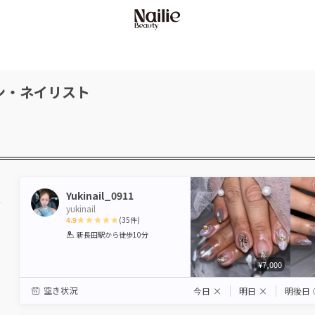
ン・ネイリスト
Yukinail_0911
yukinail
4.9
(
35
件)
1
2
3
4
5
新長田駅
から徒歩10分
Star
Stars
Stars
Stars
Stars
¥7,000
空き状況
今日
×
明日
×
明後日