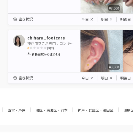
Star
Stars
Stars
Stars
Stars
¥7,000
空き状況
今日
×
明日
×
明後日
chiharu_footcare
神戸市巻き爪専門サロンキュア
0
(
0
件)
1
2
3
4
5
新長田駅
から徒歩4分
Star
Stars
Stars
Stars
Stars
¥3,300
空き状況
今日
×
明日
×
明後日
西宮・芦屋
灘区・東灘区・岡本
神戸・兵庫区・長田区
須磨