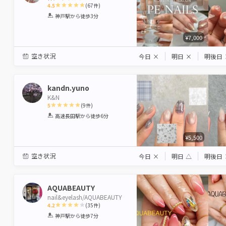
4.5
(
67
件)
1
2
3
4
5
神戸駅
から徒歩3分
Star
Stars
Stars
Stars
Stars
¥7,000
空き状況
今日
×
明日
×
明後日
kandn.yuno
K&N
5
(
9
件)
1
2
3
4
5
高速長田駅
から徒歩6分
Star
Stars
Stars
Stars
Stars
¥5,500
空き状況
今日
×
明日
△
明後日
AQUABEAUTY
nail&eyelash/AQUABEAUTY
4.2
(
35
件)
1
2
3
4
5
神戸駅
から徒歩7分
Star
Stars
Stars
Stars
Stars