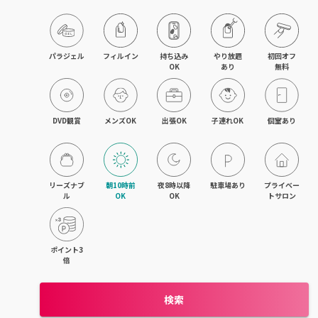
パラジェル
フィルイン
持ち込み

やり放題

初回オフ

OK
あり
無料
DVD観賞
メンズOK
出張OK
子連れOK
個室あり
リーズナブ
朝10時前
夜8時以降
駐車場あり
プライベー
ル
OK
OK
トサロン
ポイント3
倍
検索