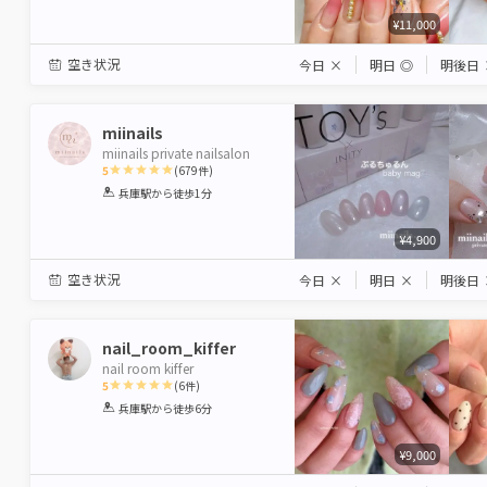
¥11,000
空き状況
今日
×
明日
◎
明後日
miinails
miinails private nailsalon
5
(
679
件)
1
2
3
4
5
兵庫駅
から徒歩1分
Star
Stars
Stars
Stars
Stars
¥4,900
空き状況
今日
×
明日
×
明後日
nail_room_kiffer
nail room kiffer
5
(
6
件)
1
2
3
4
5
兵庫駅
から徒歩6分
Star
Stars
Stars
Stars
Stars
¥9,000