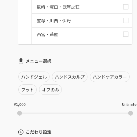
尼崎・塚口・武庫之荘
宝塚・川西・伊丹
西宮・芦屋
灘区・東灘区・岡本
メニュー選択
神戸・兵庫区・長田区
須磨区・垂水区・西区
ハンドジェル
ハンドスカルプ
ハンドケアカラー
三田・北区
フット
オフのみ
明石・加古川・三木
¥1,000
Unlimit
姫路・播州赤穂
兵庫県その他
こだわり設定