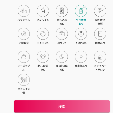
パラジェル
フィルイン
持ち込み

やり放題

初回オフ

OK
あり
無料
DVD観賞
メンズOK
出張OK
子連れOK
個室あり
リーズナブ
朝10時前
夜8時以降
駐車場あり
プライベー
ル
OK
OK
トサロン
ポイント3
倍
検索