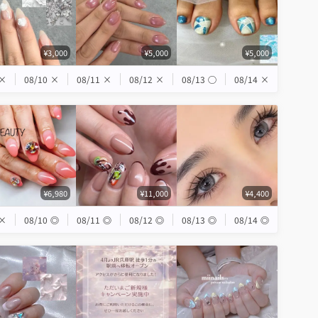
¥3,000
¥5,000
¥5,000
×
08/10
×
08/11
×
08/12
×
08/13
◯
08/14
×
¥6,980
¥11,000
¥4,400
×
08/10
◎
08/11
◎
08/12
◎
08/13
◎
08/14
◎