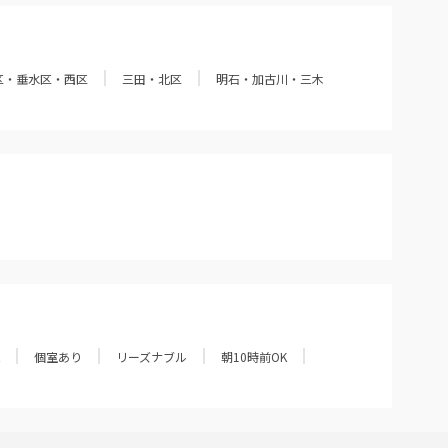
区・垂水区・西区
三田・北区
明石・加古川・三木
個室あり
リーズナブル
朝10時前OK