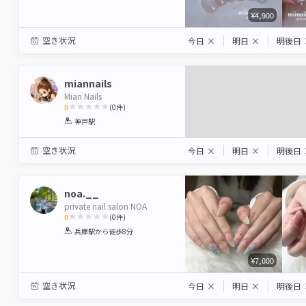
¥4,900
空き状況
今日
×
明日
×
明後日
miannails
Mian Nails
0
(
0
件)
1
2
3
4
5
神戸駅
Star
Stars
Stars
Stars
Stars
空き状況
今日
×
明日
×
明後日
noa.__
private nail salon NOA
0
(
0
件)
1
2
3
4
5
兵庫駅
から徒歩8分
Star
Stars
Stars
Stars
Stars
¥7,000
空き状況
今日
×
明日
×
明後日