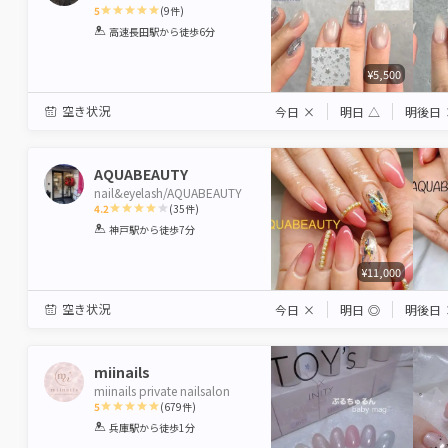
5
(
9
件)
1
2
3
4
5
高速長田駅
から徒歩6分
Star
Stars
Stars
Stars
Stars
¥5,500
空き状況
今日
×
明日
△
明後日
AQUABEAUTY
nail&eyelash/AQUABEAUTY
4.2
(
35
件)
1
2
3
4
5
神戸駅
から徒歩7分
Star
Stars
Stars
Stars
Stars
¥11,000
空き状況
今日
×
明日
◎
明後日
miinails
miinails private nailsalon
5
(
679
件)
1
2
3
4
5
兵庫駅
から徒歩1分
Star
Stars
Stars
Stars
Stars