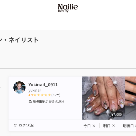
ン・ネイリスト
Yukinail_0911
yukinail
4.9
(
35
件)
1
2
3
4
5
新長田駅
から徒歩10分
Star
Stars
Stars
Stars
Stars
¥7,000
空き状況
今日
×
明日
×
明後日