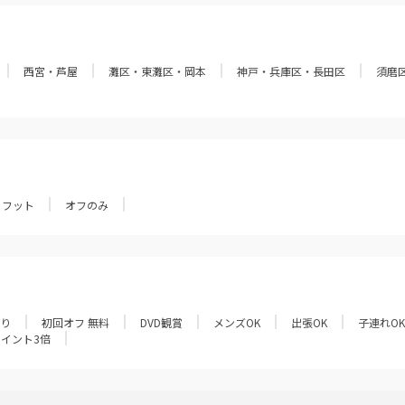
西宮・芦屋
灘区・東灘区・岡本
神戸・兵庫区・長田区
須磨
フット
オフのみ
あり
初回オフ 無料
DVD観賞
メンズOK
出張OK
子連れOK
ポイント3倍