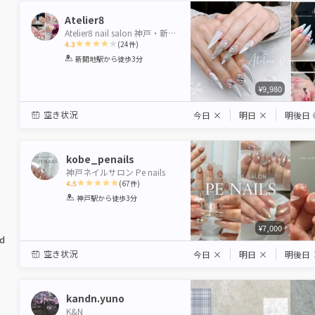
Atelier8
Atelier8 nail salon 神戸・新開地
4.3
(
24
件)
1
2
3
4
5
新開地駅
から徒歩3分
Star
Stars
Stars
Stars
Stars
¥9,980
空き状況
今日
×
明日
×
明後日
kobe_penails
神戸ネイルサロン Pe nails
4.5
(
67
件)
1
2
3
4
5
神戸駅
から徒歩3分
Star
Stars
Stars
Stars
Stars
¥7,000
ed
空き状況
今日
×
明日
×
明後日
kandn.yuno
K&N