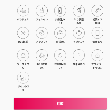
パラジェル
フィルイン
持ち込み

やり放題

初回オフ

OK
あり
無料
DVD観賞
メンズOK
出張OK
子連れOK
個室あり
リーズナブ
朝10時前
夜8時以降
駐車場あり
プライベー
ル
OK
OK
トサロン
ポイント3
倍
検索