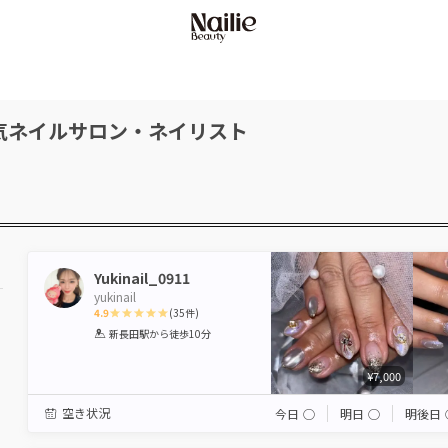
気ネイルサロン・ネイリスト
Yukinail_0911
yukinail
4.9
(
35
件)
1
2
3
4
5
新長田駅
から徒歩10分
Star
Stars
Stars
Stars
Stars
¥7,000
空き状況
今日
◯
明日
◯
明後日