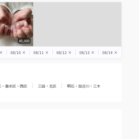
¥5,000
×
08/10
×
08/11
×
08/12
×
08/13
×
08/14
×
区・垂水区・西区
三田・北区
明石・加古川・三木