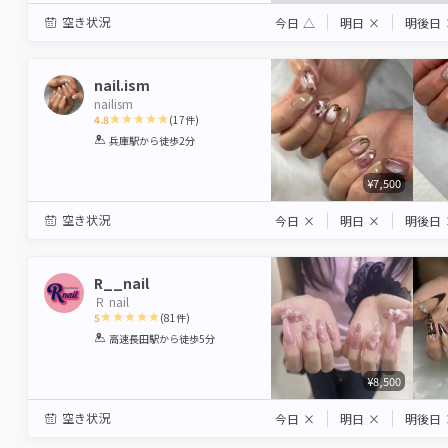
空き状況
今日
△
明日
×
明後日
nail.ism
nailism
4.8
(
17
件)
1
2
3
4
5
兵庫駅
から徒歩2分
Star
Stars
Stars
Stars
Stars
¥7,500
空き状況
今日
×
明日
×
明後日
R__nail
Ｒ nail
5
(
81
件)
1
2
3
4
5
高速長田駅
から徒歩5分
Star
Stars
Stars
Stars
Stars
¥8,500
空き状況
今日
×
明日
×
明後日