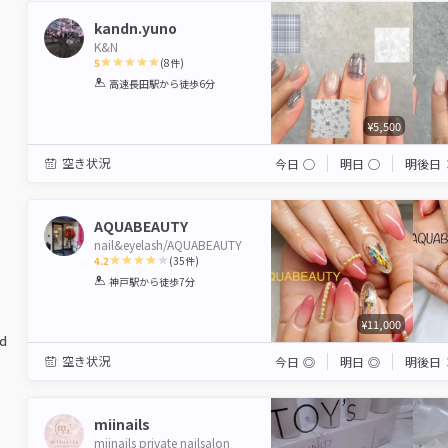
kandn.yuno
K&N
5
(
8
件)
1
2
3
4
5
高速長田駅
から徒歩6分
Star
Stars
Stars
Stars
Stars
¥5,500
空き状況
今日
◯
明日
◯
明後日
AQUABEAUTY
nail&eyelash/AQUABEAUTY
4.2
(
35
件)
1
2
3
4
5
神戸駅
から徒歩7分
Star
Stars
Stars
Stars
Stars
¥11,000
ed
空き状況
今日
◎
明日
◎
明後日
miinails
miinails private nailsalon