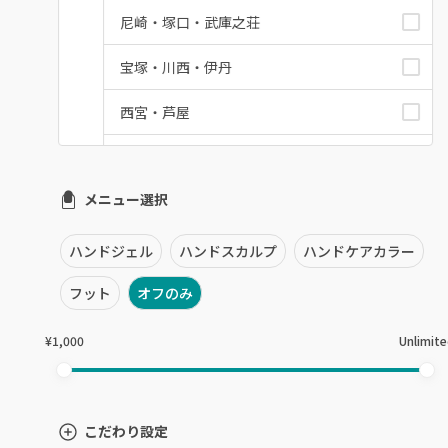
尼崎・塚口・武庫之荘
宝塚・川西・伊丹
西宮・芦屋
灘区・東灘区・岡本
メニュー選択
神戸・兵庫区・長田区
須磨区・垂水区・西区
ハンドジェル
ハンドスカルプ
ハンドケアカラー
三田・北区
フット
オフのみ
明石・加古川・三木
¥1,000
Unlimit
姫路・播州赤穂
兵庫県その他
こだわり設定