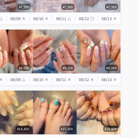
¥7,900
¥7,900
¥7,900
△
08/09
×
08/10
×
08/11
△
08/12
◯
08/13
×
¥9,000
¥9,000
¥8,000
×
08/09
△
08/10
×
08/11
×
08/12
×
08/13
×
¥14,800
¥15,800
¥14,800