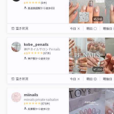
5
(
8
件)
1
2
3
4
5
高速長田駅
から徒歩6分
Star
Stars
Stars
Stars
Stars
¥5,500
空き状況
今日
×
明日
◯
明後日
kobe_penails
神戸ネイルサロン Pe nails
4.5
(
67
件)
1
2
3
4
5
神戸駅
から徒歩3分
Star
Stars
Stars
Stars
Stars
¥7,000
空き状況
今日
×
明日
◎
明後日
miinails
miinails private nailsalon
5
(
676
件)
1
2
3
4
5
兵庫駅
から徒歩1分
Star
Stars
Stars
Stars
Stars