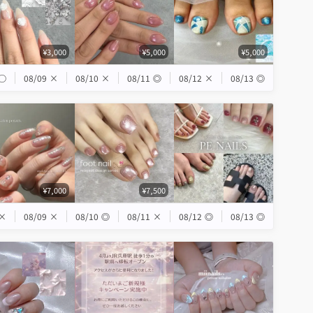
¥3,000
¥5,000
¥5,000
◯
08/09
×
08/10
×
08/11
◎
08/12
×
08/13
◎
¥7,000
¥7,500
×
08/09
×
08/10
◎
08/11
×
08/12
◎
08/13
◎