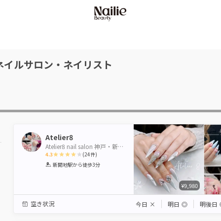
ネイルサロン・ネイリスト
Atelier8
Atelier8 nail salon 神戸・新開地
4.3
(
24
件)
1
2
3
4
5
新開地駅
から徒歩3分
Star
Stars
Stars
Stars
Stars
¥9,980
空き状況
今日
×
明日
◎
明後日