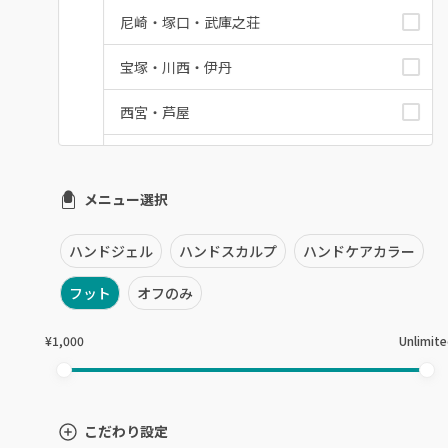
尼崎・塚口・武庫之荘
宝塚・川西・伊丹
西宮・芦屋
灘区・東灘区・岡本
メニュー選択
神戸・兵庫区・長田区
須磨区・垂水区・西区
ハンドジェル
ハンドスカルプ
ハンドケアカラー
三田・北区
フット
オフのみ
明石・加古川・三木
¥1,000
Unlimit
姫路・播州赤穂
兵庫県その他
こだわり設定