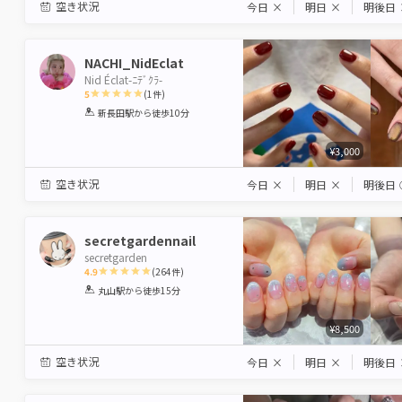
空き状況
今日
×
明日
×
明後日
NACHI_NidEclat
Nid Éclat-ﾆﾃﾞｸﾗ-
5
(
1
件)
1
2
3
4
5
新長田駅
から徒歩10分
Star
Stars
Stars
Stars
Stars
¥3,000
空き状況
今日
×
明日
×
明後日
secretgardennail
secretgarden
4.9
(
264
件)
1
2
3
4
5
丸山駅
から徒歩15分
Star
Stars
Stars
Stars
Stars
¥8,500
空き状況
今日
×
明日
×
明後日