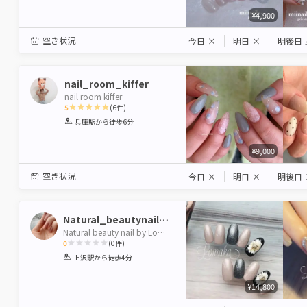
¥4,900
空き状況
今日
×
明日
×
明後日
nail_room_kiffer
nail room kiffer
5
(
6
件)
1
2
3
4
5
兵庫駅
から徒歩6分
Star
Stars
Stars
Stars
Stars
¥9,000
空き状況
今日
×
明日
×
明後日
Natural_beautynail_Lomaka
Natural beauty nail by Lomaka
0
(
0
件)
1
2
3
4
5
上沢駅
から徒歩4分
Star
Stars
Stars
Stars
Stars
¥14,800