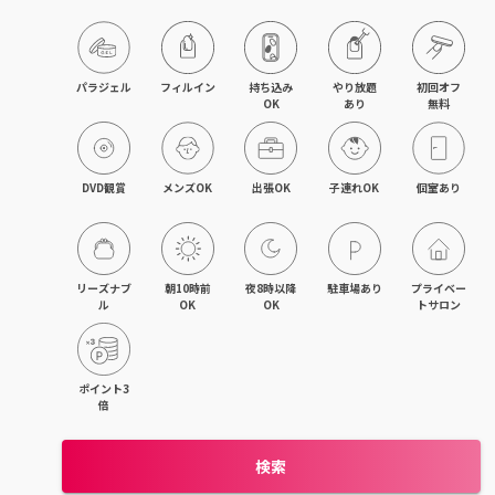
パラジェル
フィルイン
持ち込み

やり放題

初回オフ

OK
あり
無料
DVD観賞
メンズOK
出張OK
子連れOK
個室あり
リーズナブ
朝10時前
夜8時以降
駐車場あり
プライベー
ル
OK
OK
トサロン
ポイント3
倍
検索