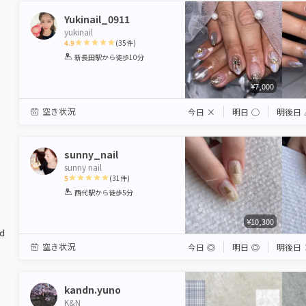
Yukinail_0911
yukinail
4.9
(
35
件)
1
2
3
4
5
新長田駅
から徒歩10分
Star
Stars
Stars
Stars
Stars
¥7,000
空き状況
今日
×
明日
◯
明後日
sunny_nail
sunny nail
5
(
31
件)
1
2
3
4
5
西代駅
から徒歩5分
Star
Stars
Stars
Stars
Stars
¥10,300
ed
空き状況
今日
◎
明日
◎
明後日
kandn.yuno
K&N