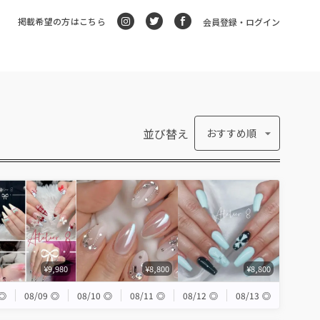
掲載希望の方はこちら
会員登録・ログイン
並び替え
おすすめ順
¥9,980
¥8,800
¥8,800
◎
08/09
◎
08/10
◎
08/11
◎
08/12
◎
08/13
◎