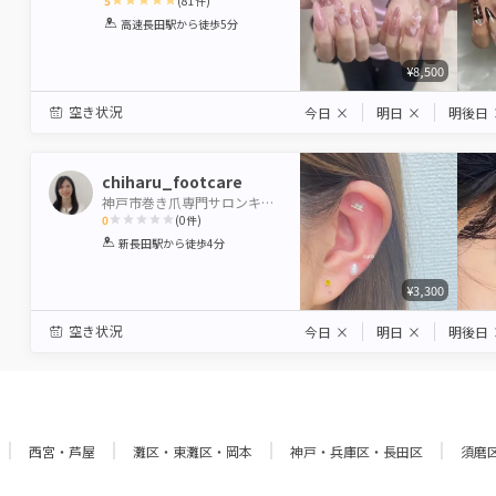
5
(
81
件)
1
2
3
4
5
高速長田駅
から徒歩5分
Star
Stars
Stars
Stars
Stars
¥8,500
空き状況
今日
×
明日
×
明後日
chiharu_footcare
神戸市巻き爪専門サロンキュア
0
(
0
件)
1
2
3
4
5
新長田駅
から徒歩4分
Star
Stars
Stars
Stars
Stars
¥3,300
空き状況
今日
×
明日
×
明後日
西宮・芦屋
灘区・東灘区・岡本
神戸・兵庫区・長田区
須磨