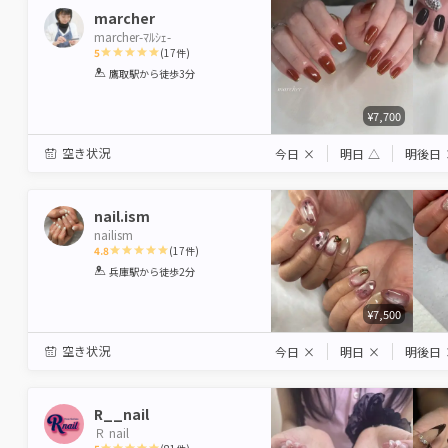
marcher
marcher-ﾏﾙｼｪ-
5
(
17
件)
1
2
3
4
5
鷹取駅
から徒歩3分
Star
Stars
Stars
Stars
Stars
¥7,700
空き状況
今日
×
明日
△
明後日
nail.ism
nailism
4.8
(
17
件)
1
2
3
4
5
兵庫駅
から徒歩2分
Star
Stars
Stars
Stars
Stars
¥7,500
空き状況
今日
×
明日
×
明後日
R__nail
Ｒ nail