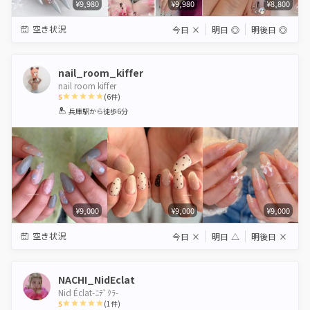
¥9,980
¥9,980
¥8,800
空き状況
今日
×
明日
◎
明後日
◎
nail_room_kiffer
nail room kiffer
5
(
6
件)
1
2
3
4
5
兵庫駅
から徒歩6分
Star
Stars
Stars
Stars
Stars
¥9,000
¥9,000
¥9,000
空き状況
今日
×
明日
△
明後日
×
NACHI_NidEclat
Nid Éclat-ﾆﾃﾞｸﾗ-
5
(
1
件)