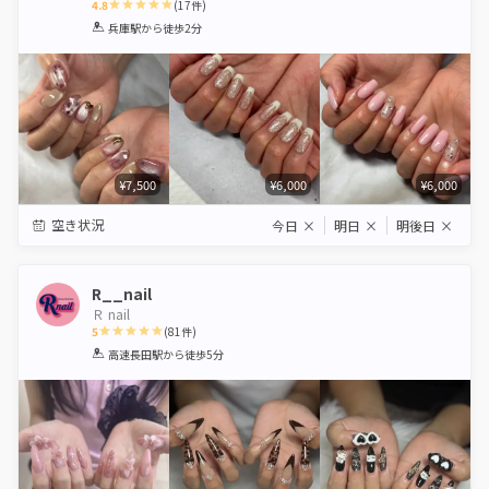
4.8
(
17
件)
1
2
3
4
5
兵庫駅
から徒歩2分
Star
Stars
Stars
Stars
Stars
¥7,500
¥6,000
¥6,000
空き状況
今日
×
明日
×
明後日
×
R__nail
Ｒ nail
5
(
81
件)
1
2
3
4
5
高速長田駅
から徒歩5分
Star
Stars
Stars
Stars
Stars