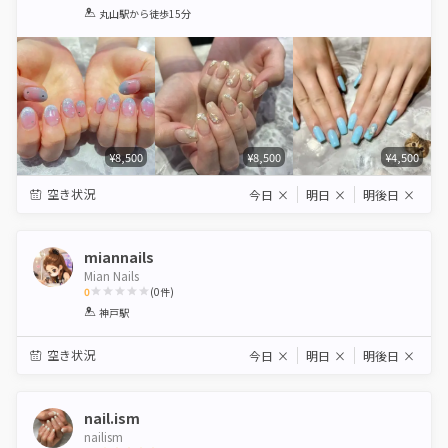
1
2
3
4
5
丸山駅
から徒歩15分
Star
Stars
Stars
Stars
Stars
¥8,500
¥8,500
¥4,500
空き状況
今日
×
明日
×
明後日
×
miannails
Mian Nails
0
(
0
件)
1
2
3
4
5
神戸駅
Star
Stars
Stars
Stars
Stars
空き状況
今日
×
明日
×
明後日
×
nail.ism
nailism