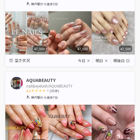
1
2
3
4
5
神戸駅
から徒歩3分
Star
Stars
Stars
Stars
Stars
¥7,000
¥7,000
¥7,500
空き状況
今日
×
明日
×
明後日
◎
AQUABEAUTY
nail&eyelash/AQUABEAUTY
4.2
(
35
件)
1
2
3
4
5
神戸駅
から徒歩7分
Star
Stars
Stars
Stars
Stars