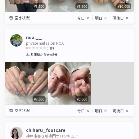
¥8,500
¥8,500
¥10,000
空き状況
今日
×
明日
×
明後日
×
noa.__
private nail salon NOA
0
(
0
件)
1
2
3
4
5
兵庫駅
から徒歩8分
Star
Stars
Stars
Stars
Stars
¥7,000
¥5,000
空き状況
今日
×
明日
×
明後日
×
chiharu_footcare
神戸市巻き爪専門サロンキュア