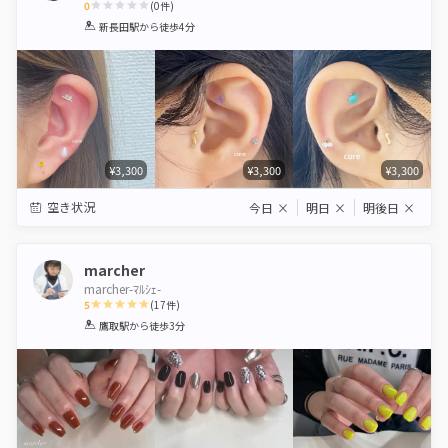
0
(
0
件)
1
2
3
4
5
新長田駅
から徒歩4分
Star
Stars
Stars
Stars
Stars
¥3,300
¥3,300
¥3,300
空き状況
今日
×
明日
×
明後日
×
marcher
marcher-ﾏﾙｼｪ-
5
(
17
件)
1
2
3
4
5
鷹取駅
から徒歩3分
Star
Stars
Stars
Stars
Stars