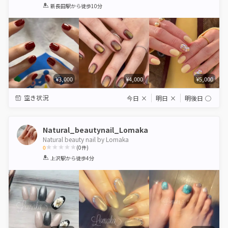
1
2
3
4
5
新長田駅
から徒歩10分
Star
Stars
Stars
Stars
Stars
¥3,000
¥4,000
¥5,000
空き状況
今日
×
明日
×
明後日
◯
Natural_beautynail_Lomaka
Natural beauty nail by Lomaka
0
(
0
件)
1
2
3
4
5
上沢駅
から徒歩4分
Star
Stars
Stars
Stars
Stars