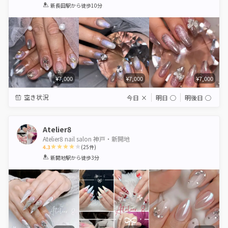
1
2
3
4
5
新長田駅
から徒歩10分
Star
Stars
Stars
Stars
Stars
¥7,000
¥7,000
¥7,000
空き状況
今日
×
明日
◯
明後日
◯
Atelier8
Atelier8 nail salon 神戸・新開地
4.3
(
25
件)
1
2
3
4
5
新開地駅
から徒歩3分
Star
Stars
Stars
Stars
Stars