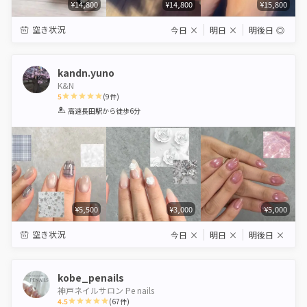
¥14,800
¥14,800
¥15,800
空き状況
今日
×
明日
×
明後日
◎
kandn.yuno
K&N
5
(
9
件)
1
2
3
4
5
高速長田駅
から徒歩6分
Star
Stars
Stars
Stars
Stars
¥5,500
¥3,000
¥5,000
空き状況
今日
×
明日
×
明後日
×
kobe_penails
神戸ネイルサロン Pe nails
4.5
(
67
件)