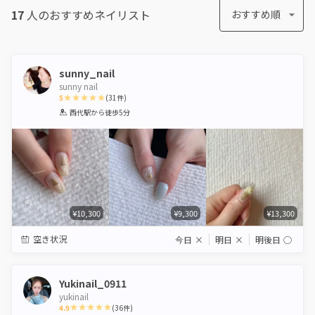
17
人のおすすめ
ネイリスト
おすすめ順
sunny_nail
sunny nail
5
(
31
件)
1
2
3
4
5
西代駅
から徒歩5分
Star
Stars
Stars
Stars
Stars
¥10,300
¥9,300
¥13,300
空き状況
今日
×
明日
×
明後日
◯
Yukinail_0911
yukinail
4.9
(
36
件)