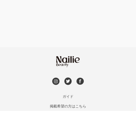
フット
持ち込み OK
神戸・兵庫区・長田区
オフのみ
やり放題 あり
須磨区・垂水区・西区
初回オフ 無料
三田・北区
DVD観賞
明石・加古川・三木
メンズOK
ガイド
姫路・播州赤穂
掲載希望の方はこちら
出張OK
利用規約
兵庫県その他
お問い合わせ
子連れOK
特定商取引法に基づく表記