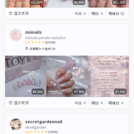
¥11,000
¥6,980
¥11,000
空き状況
今日
×
明日
×
明後日
◎
miinails
miinails private nailsalon
5
(
679
件)
1
2
3
4
5
兵庫駅
から徒歩1分
Star
Stars
Stars
Stars
Stars
¥4,900
¥7,900
¥7,900
空き状況
今日
×
明日
×
明後日
×
secretgardennail
secretgarden
4.9
(
264
件)