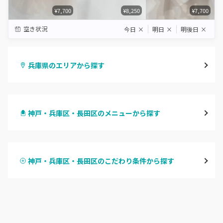
¥7,700
¥8,250
¥7,700
空き状況
今日
×
明日
×
明後日
×
兵庫県のエリアから探す
三宮・元町
神戸・兵庫区・長田区のメニューから探す
尼崎・塚口・武庫之荘
ハンドジェル
宝塚・川西・伊丹
神戸・兵庫区・長田区のこだわり条件から探す
ハンドスカルプ
パラジェル
西宮・芦屋
ハンドケアカラー
フィルイン
灘区・東灘区・岡本