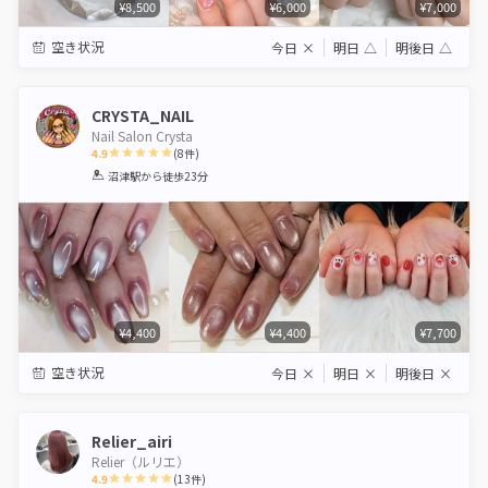
¥8,500
¥6,000
¥7,000
空き状況
今日
×
明日
△
明後日
△
CRYSTA_NAIL
Nail Salon Crysta
4.9
(
8
件)
1
2
3
4
5
沼津駅
から徒歩23分
Star
Stars
Stars
Stars
Stars
¥4,400
¥4,400
¥7,700
空き状況
今日
×
明日
×
明後日
×
Relier_airi
Relier（ルリエ）
4.9
(
13
件)