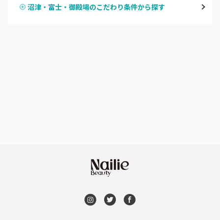
沼津・富士・御殿場のこだわり条件から探す
ハンドスカルプ
パラジェル
焼津・藤枝・牧之原
ハンドケアカラー
フィルイン
沼津・富士・御殿場
フット
持ち込み OK
熱海・三島・伊豆
オフのみ
やり放題 あり
静岡県その他
初回オフ 無料
DVD観賞