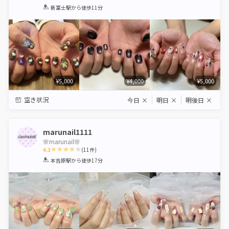
1
2
3
4
5
新富士駅
から徒歩11分
Star
Stars
Stars
Stars
Stars
¥5,000
¥4,000
¥5,000
空き状況
今日
×
明日
×
明後日
×
marunail1111
🌸marunail🌸
4.3
(
11
件)
1
2
3
4
5
本吉原駅
から徒歩17分
Star
Stars
Stars
Stars
Stars