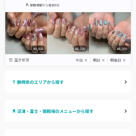
1
2
3
4
5
御殿場駅
から徒歩8分
Star
Stars
Stars
Stars
Stars
¥9,000
¥8,000
¥8,000
空き状況
今日
×
明日
×
明後日
×
静岡県のエリアから探す
静岡・清水
沼津・富士・御殿場のメニューから探す
浜松
ハンドジェル
磐田・袋井・掛川