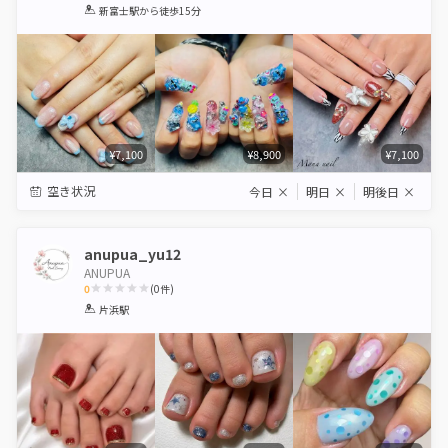
1
2
3
4
5
新富士駅
から徒歩15分
Star
Stars
Stars
Stars
Stars
¥7,100
¥8,900
¥7,100
空き状況
今日
×
明日
×
明後日
×
anupua_yu12
ANUPUA
0
(
0
件)
1
2
3
4
5
片浜駅
Star
Stars
Stars
Stars
Stars