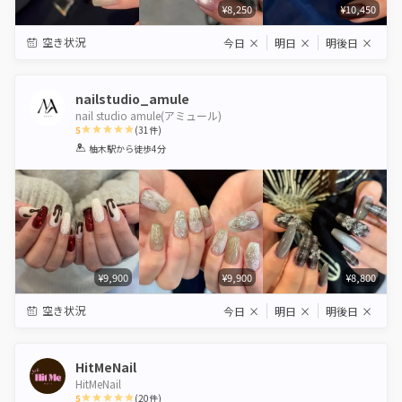
¥8,250
¥10,450
空き状況
今日
×
明日
×
明後日
×
nailstudio_amule
nail studio amule(アミュール)
5
(
31
件)
1
2
3
4
5
柚木駅
から徒歩4分
Star
Stars
Stars
Stars
Stars
¥9,900
¥9,900
¥8,800
空き状況
今日
×
明日
×
明後日
×
HitMeNail
HitMeNail
5
(
20
件)