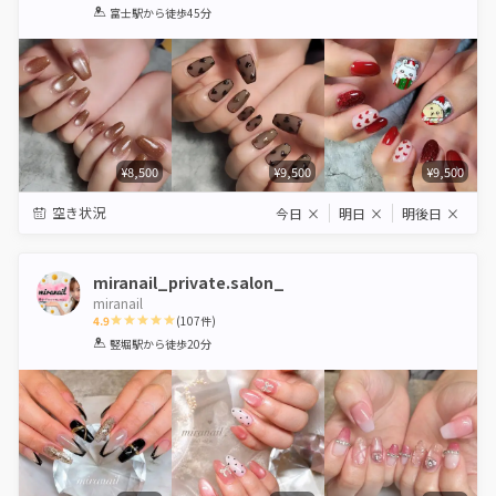
1
2
3
4
5
富士駅
から徒歩45分
Star
Stars
Stars
Stars
Stars
¥8,500
¥9,500
¥9,500
空き状況
今日
×
明日
×
明後日
×
miranail_private.salon_
miranail
4.9
(
107
件)
1
2
3
4
5
竪堀駅
から徒歩20分
Star
Stars
Stars
Stars
Stars