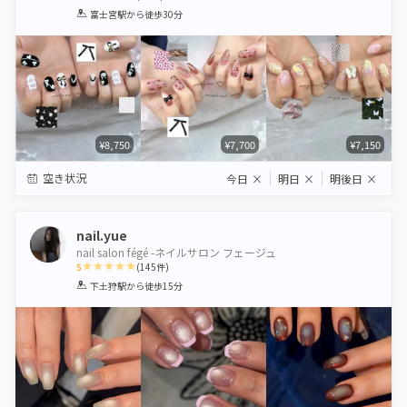
1
2
3
4
5
富士宮駅
から徒歩30分
Star
Stars
Stars
Stars
Stars
¥8,750
¥7,700
¥7,150
空き状況
今日
×
明日
×
明後日
×
nail.yue
nail salon fégé -ネイルサロン フェージュ
5
(
145
件)
1
2
3
4
5
下土狩駅
から徒歩15分
Star
Stars
Stars
Stars
Stars