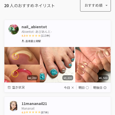
20
人のおすすめ
ネイリスト
おすすめ順
nail_abientot
Abientot -あびあんと-
4.9
(
113
件)
1
2
3
4
5
岳南富士岡駅
Star
Stars
Stars
Stars
Stars
¥6,200
¥8,800
¥6,500
空き状況
今日
×
明日
◯
明後日
◎
11mananail21
Mananail
4.9
(
87
件)