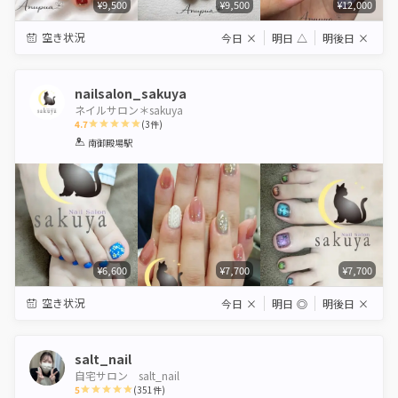
¥9,500
¥9,500
¥12,000
空き状況
今日
×
明日
△
明後日
×
nailsalon_sakuya
ネイルサロン＊sakuya
4.7
(
3
件)
1
2
3
4
5
南御殿場駅
Star
Stars
Stars
Stars
Stars
¥6,600
¥7,700
¥7,700
空き状況
今日
×
明日
◎
明後日
×
salt_nail
自宅サロン salt_nail
5
(
351
件)