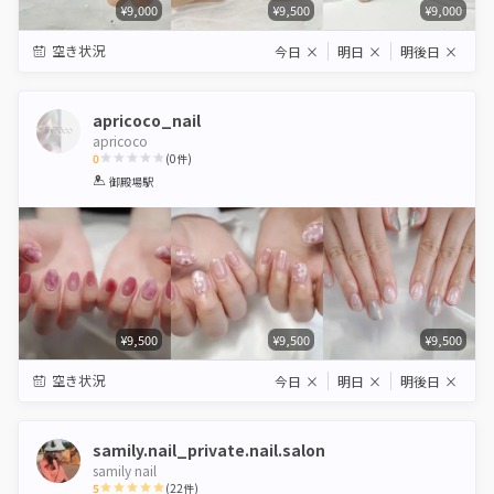
¥9,000
¥9,500
¥9,000
空き状況
今日
×
明日
×
明後日
×
apricoco_nail
apricoco
0
(
0
件)
1
2
3
4
5
御殿場駅
Star
Stars
Stars
Stars
Stars
¥9,500
¥9,500
¥9,500
空き状況
今日
×
明日
×
明後日
×
samily.nail_private.nail.salon
samily nail
5
(
22
件)