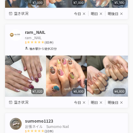
¥7,000
¥7,000
¥5,500
空き状況
今日
×
明日
×
明後日
×
ram_NAIL
ram _NAIL
5
(
65
件)
1
2
3
4
5
柚木駅
から徒歩20分
Star
Stars
Stars
Stars
Stars
¥7,020
¥8,800
¥4,800
空き状況
今日
×
明日
×
明後日
×
sumomo1123
出張ネイル Sumomo Nail
5
(
10
件)