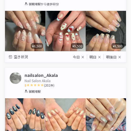
1
2
3
4
5
御殿場駅
から徒歩60分
Star
Stars
Stars
Stars
Stars
¥8,500
¥9,500
¥8,500
空き状況
今日
×
明日
×
明後日
×
nailsalon_Akala
Nail Salon Akala
5
(
202
件)
1
2
3
4
5
御殿場駅
Star
Stars
Stars
Stars
Stars