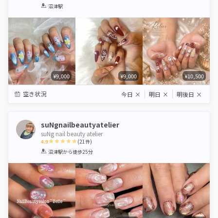
1
2
3
4
5
沼津駅
Star
Stars
Stars
Stars
Stars
¥9,000
¥9,000
¥10,500
空き状況
今日
×
明日
×
明後日
×
suNgnailbeautyatelier
suNg nail beauty atelier
4.9
(
21
件)
1
2
3
4
5
沼津駅
から徒歩25分
Star
Stars
Stars
Stars
Stars