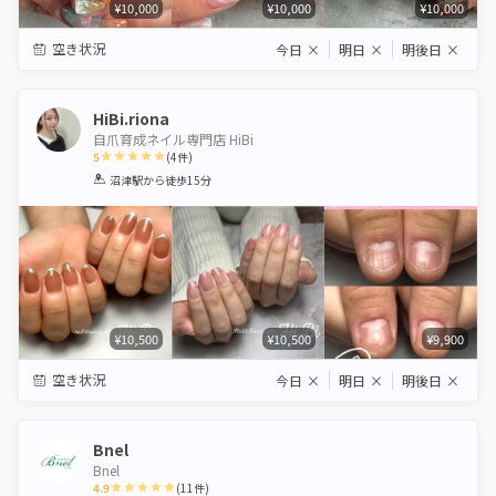
¥10,000
¥10,000
¥10,000
空き状況
今日
×
明日
×
明後日
×
HiBi.riona
自爪育成ネイル専門店 HiBi
5
(
4
件)
1
2
3
4
5
沼津駅
から徒歩15分
Star
Stars
Stars
Stars
Stars
¥10,500
¥10,500
¥9,900
空き状況
今日
×
明日
×
明後日
×
Bnel
Bnel
4.9
(
11
件)