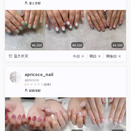
1
2
3
4
5
富士宮駅
Star
Stars
Stars
Stars
Stars
¥4,000
¥4,000
¥4,000
空き状況
今日
×
明日
×
明後日
×
apricoco_nail
apricoco
0
(
0
件)
1
2
3
4
5
御殿場駅
Star
Stars
Stars
Stars
Stars