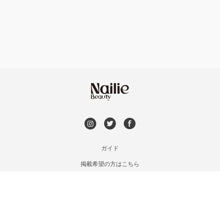
フット
持ち込み OK
熱海・三島・伊豆
オフのみ
やり放題 あり
静岡県その他
初回オフ 無料
DVD観賞
メンズOK
ガイド
掲載希望の方はこちら
出張OK
利用規約
お問い合わせ
子連れOK
特定商取引法に基づく表記