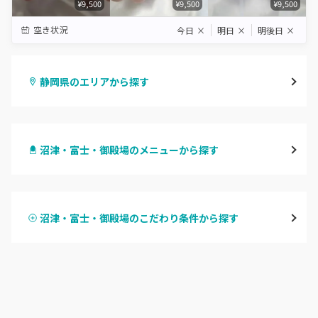
¥9,500
¥9,500
¥9,500
空き状況
今日
×
明日
×
明後日
×
静岡県のエリアから探す
静岡・清水
沼津・富士・御殿場のメニューから探す
浜松
ハンドジェル
磐田・袋井・掛川
沼津・富士・御殿場のこだわり条件から探す
ハンドスカルプ
パラジェル
焼津・藤枝・牧之原
ハンドケアカラー
フィルイン
沼津・富士・御殿場