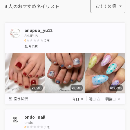
3
人のおすすめ
ネイリスト
おすすめ順
anupua_yu12
ANUPUA
0
(
0
件)
1
2
3
4
5
片浜駅
Star
Stars
Stars
Stars
Stars
¥9,500
¥9,500
¥12,000
空き状況
今日
×
明日
△
明後日
×
ondo_nail
ondo.
0
(
0
件)