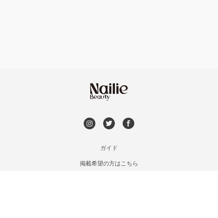
フット
持ち込み OK
熱海・三島・伊豆
オフのみ
やり放題 あり
静岡県その他
初回オフ 無料
DVD観賞
メンズOK
ガイド
掲載希望の方はこちら
出張OK
利用規約
お問い合わせ
子連れOK
特定商取引法に基づく表記