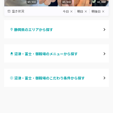
¥9,900
¥9,900
¥8,800
空き状況
今日
×
明日
×
明後日
×
静岡県のエリアから探す
静岡・清水
沼津・富士・御殿場のメニューから探す
浜松
ハンドジェル
磐田・袋井・掛川
沼津・富士・御殿場のこだわり条件から探す
ハンドスカルプ
パラジェル
焼津・藤枝・牧之原
ハンドケアカラー
フィルイン
沼津・富士・御殿場