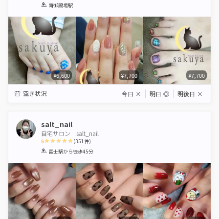
1
2
3
4
5
南御殿場駅
Star
Stars
Stars
Stars
Stars
¥6,600
¥7,700
¥7,700
空き状況
今日
×
明日
◎
明後日
×
salt_nail
自宅サロン salt_nail
5
(
351
件)
1
2
3
4
5
富士駅
から徒歩45分
Star
Stars
Stars
Stars
Stars