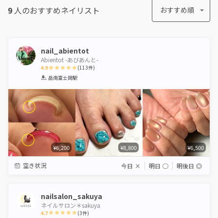
9
人のおすすめ
ネイリスト
おすすめ順
nail_abientot
Abientot -あびあんと-
4.9
(
113
件)
1
2
3
4
5
岳南富士岡駅
Star
Stars
Stars
Stars
Stars
¥6,200
¥8,800
¥6,500
空き状況
今日
×
明日
◯
明後日
◎
nailsalon_sakuya
ネイルサロン＊sakuya
4.7
(
3
件)