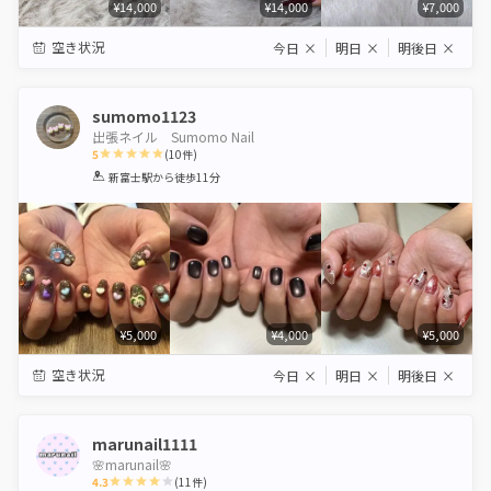
¥14,000
¥14,000
¥7,000
空き状況
今日
×
明日
×
明後日
×
sumomo1123
出張ネイル Sumomo Nail
5
(
10
件)
1
2
3
4
5
新富士駅
から徒歩11分
Star
Stars
Stars
Stars
Stars
¥5,000
¥4,000
¥5,000
空き状況
今日
×
明日
×
明後日
×
marunail1111
🌸marunail🌸
4.3
(
11
件)