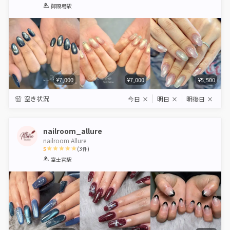
1
2
3
4
5
御殿場駅
Star
Stars
Stars
Stars
Stars
¥7,000
¥7,000
¥5,500
空き状況
今日
×
明日
×
明後日
×
nailroom_allure
nailroom Allure
5
(
3
件)
1
2
3
4
5
富士宮駅
Star
Stars
Stars
Stars
Stars