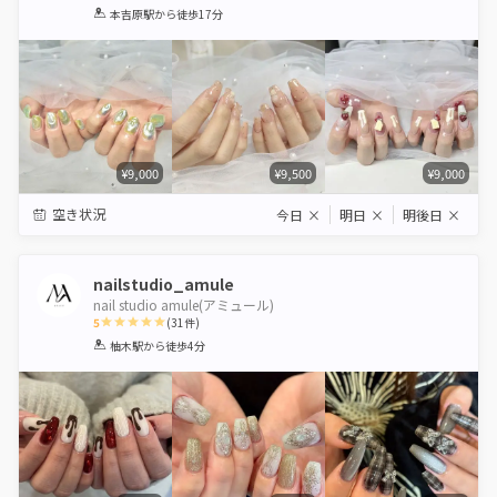
1
2
3
4
5
本吉原駅
から徒歩17分
Star
Stars
Stars
Stars
Stars
¥9,000
¥9,500
¥9,000
空き状況
今日
×
明日
×
明後日
×
nailstudio_amule
nail studio amule(アミュール)
5
(
31
件)
1
2
3
4
5
柚木駅
から徒歩4分
Star
Stars
Stars
Stars
Stars