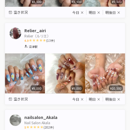
¥8,500
¥9,500
¥9,500
空き状況
今日
×
明日
×
明後日
×
Relier_airi
Relier（ルリエ）
4.9
(
13
件)
1
2
3
4
5
沼津駅
Star
Stars
Stars
Stars
Stars
¥9,000
¥9,000
¥10,500
空き状況
今日
×
明日
×
明後日
×
nailsalon_Akala
Nail Salon Akala
5
(
202
件)