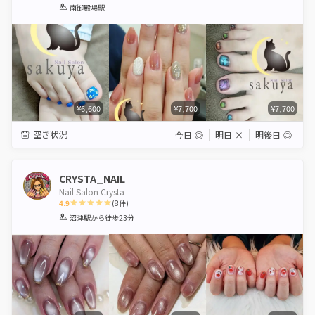
1
2
3
4
5
南御殿場駅
Star
Stars
Stars
Stars
Stars
¥6,600
¥7,700
¥7,700
空き状況
今日
◎
明日
×
明後日
◎
CRYSTA_NAIL
Nail Salon Crysta
4.9
(
8
件)
1
2
3
4
5
沼津駅
から徒歩23分
Star
Stars
Stars
Stars
Stars