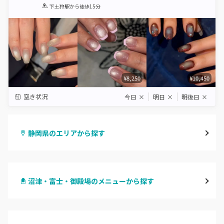
1
2
3
4
5
下土狩駅
から徒歩15分
Star
Stars
Stars
Stars
Stars
¥8,250
¥10,450
空き状況
今日
×
明日
×
明後日
×
静岡県のエリアから探す
静岡・清水
沼津・富士・御殿場のメニューから探す
浜松
ハンドジェル
磐田・袋井・掛川