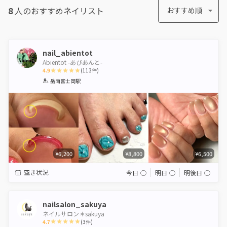
8
人のおすすめ
ネイリスト
おすすめ順
nail_abientot
Abientot -あびあんと-
4.9
(
113
件)
1
2
3
4
5
岳南富士岡駅
Star
Stars
Stars
Stars
Stars
¥6,200
¥8,800
¥6,500
空き状況
今日
◯
明日
◯
明後日
◯
nailsalon_sakuya
ネイルサロン＊sakuya
4.7
(
3
件)