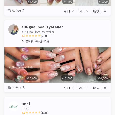
¥4,400
¥4,400
¥7,700
空き状況
今日
×
明日
×
明後日
×
suNgnailbeautyatelier
suNg nail beauty atelier
4.9
(
21
件)
1
2
3
4
5
沼津駅
から徒歩25分
Star
Stars
Stars
Stars
Stars
¥10,000
¥10,000
¥10,000
空き状況
今日
×
明日
×
明後日
×
Bnel
Bnel
4.9
(
11
件)