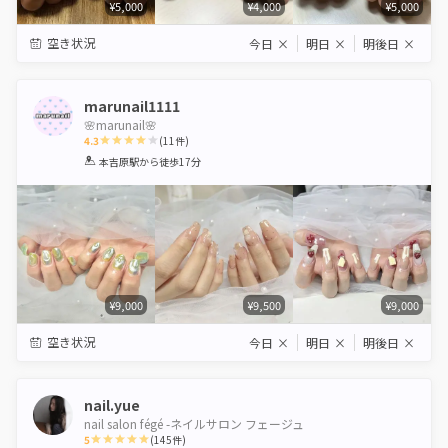
¥5,000
¥4,000
¥5,000
空き状況
今日
×
明日
×
明後日
×
marunail1111
🌸marunail🌸
4.3
(
11
件)
1
2
3
4
5
本吉原駅
から徒歩17分
Star
Stars
Stars
Stars
Stars
¥9,000
¥9,500
¥9,000
空き状況
今日
×
明日
×
明後日
×
nail.yue
nail salon fégé -ネイルサロン フェージュ
5
(
145
件)