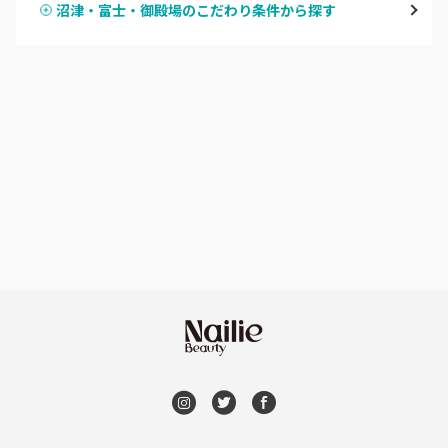
沼津・富士・御殿場のこだわり条件から探す
ハンドスカルプ
パラジェル
焼津・藤枝・牧之原
ハンドケアカラー
フィルイン
沼津・富士・御殿場
フット
持ち込み OK
熱海・三島・伊豆
オフのみ
やり放題 あり
静岡県その他
初回オフ 無料
DVD観賞