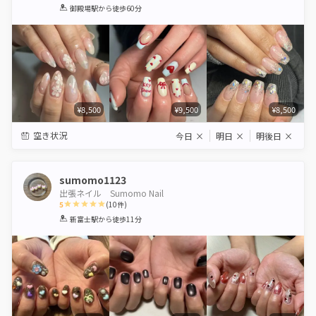
1
2
3
4
5
御殿場駅
から徒歩60分
Star
Stars
Stars
Stars
Stars
¥8,500
¥9,500
¥8,500
空き状況
今日
×
明日
×
明後日
×
sumomo1123
出張ネイル Sumomo Nail
5
(
10
件)
1
2
3
4
5
新富士駅
から徒歩11分
Star
Stars
Stars
Stars
Stars