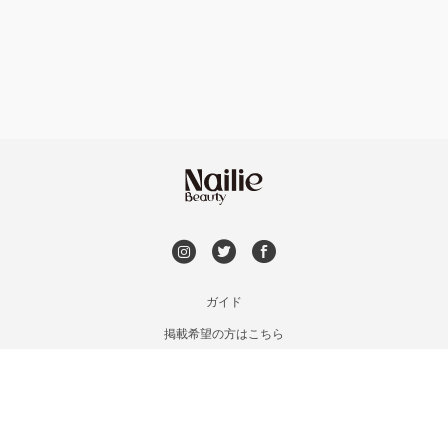
フット
持ち込み OK
熱海・三島・伊豆
オフのみ
やり放題 あり
静岡県その他
初回オフ 無料
DVD観賞
メンズOK
ガイド
掲載希望の方はこちら
出張OK
利用規約
お問い合わせ
子連れOK
特定商取引法に基づく表記