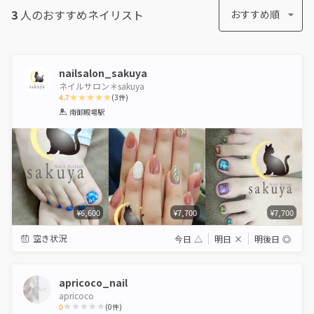
3
人のおすすめ
ネイリスト
おすすめ順
nailsalon_sakuya
ネイルサロン＊sakuya
4.7
(
3
件)
1
2
3
4
5
南御殿場駅
Star
Stars
Stars
Stars
Stars
¥6,600
¥7,700
¥7,700
空き状況
今日
△
明日
×
明後日
◎
apricoco_nail
apricoco
0
(
0
件)