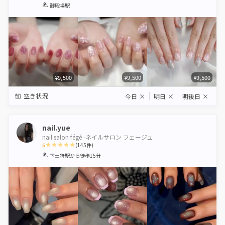
1
2
3
4
5
御殿場駅
Star
Stars
Stars
Stars
Stars
¥9,500
¥9,500
¥9,500
空き状況
今日
×
明日
×
明後日
×
nail.yue
nail salon fégé -ネイルサロン フェージュ
5
(
145
件)
1
2
3
4
5
下土狩駅
から徒歩15分
Star
Stars
Stars
Stars
Stars