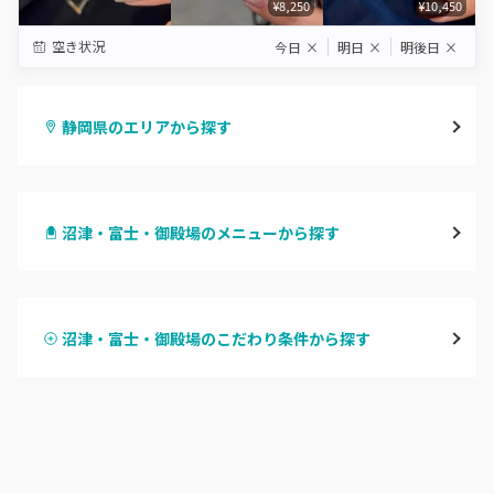
¥8,250
¥10,450
空き状況
今日
×
明日
×
明後日
×
静岡県のエリアから探す
静岡・清水
沼津・富士・御殿場のメニューから探す
浜松
ハンドジェル
磐田・袋井・掛川
沼津・富士・御殿場のこだわり条件から探す
ハンドスカルプ
パラジェル
焼津・藤枝・牧之原
ハンドケアカラー
フィルイン
沼津・富士・御殿場