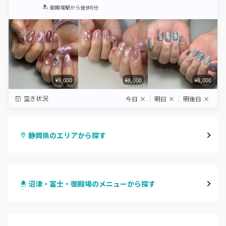
1
2
3
4
5
御殿場駅
から徒歩8分
Star
Stars
Stars
Stars
Stars
¥9,000
¥8,000
¥8,000
空き状況
今日
×
明日
×
明後日
×
静岡県のエリアから探す
静岡・清水
沼津・富士・御殿場のメニューから探す
浜松
ハンドジェル
磐田・袋井・掛川