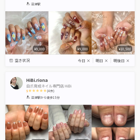
1
2
3
4
5
沼津駅
Star
Stars
Stars
Stars
Stars
¥9,000
¥9,000
¥10,500
空き状況
今日
×
明日
×
明後日
×
HiBi.riona
自爪育成ネイル専門店 HiBi
5
(
4
件)
1
2
3
4
5
沼津駅
から徒歩15分
Star
Stars
Stars
Stars
Stars