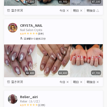
¥7,100
¥8,900
¥7,100
空き状況
今日
×
明日
×
明後日
△
CRYSTA_NAIL
Nail Salon Crysta
4.9
(
8
件)
1
2
3
4
5
沼津駅
から徒歩23分
Star
Stars
Stars
Stars
Stars
¥4,400
¥4,400
¥7,700
空き状況
今日
×
明日
×
明後日
×
Relier_airi
Relier（ルリエ）
4.9
(
13
件)