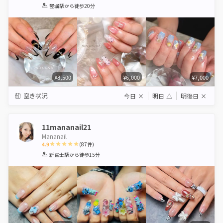
1
2
3
4
5
竪堀駅
から徒歩20分
Star
Stars
Stars
Stars
Stars
¥8,500
¥6,000
¥7,000
空き状況
今日
×
明日
△
明後日
×
11mananail21
Mananail
4.9
(
87
件)
1
2
3
4
5
新富士駅
から徒歩15分
Star
Stars
Stars
Stars
Stars