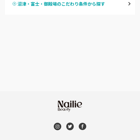
沼津・富士・御殿場のこだわり条件から探す
ハンドスカルプ
パラジェル
焼津・藤枝・牧之原
ハンドケアカラー
フィルイン
沼津・富士・御殿場
フット
持ち込み OK
熱海・三島・伊豆
オフのみ
やり放題 あり
静岡県その他
初回オフ 無料
DVD観賞