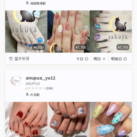
1
2
3
4
5
南御殿場駅
Star
Stars
Stars
Stars
Stars
¥6,600
¥7,700
¥7,700
空き状況
今日
◎
明日
×
明後日
◎
anupua_yu12
ANUPUA
0
(
0
件)
1
2
3
4
5
片浜駅
Star
Stars
Stars
Stars
Stars