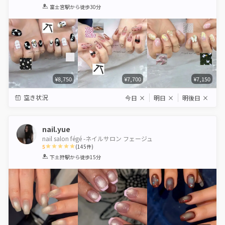
1
2
3
4
5
富士宮駅
から徒歩30分
Star
Stars
Stars
Stars
Stars
¥8,750
¥7,700
¥7,150
空き状況
今日
×
明日
×
明後日
×
nail.yue
nail salon fégé -ネイルサロン フェージュ
5
(
145
件)
1
2
3
4
5
下土狩駅
から徒歩15分
Star
Stars
Stars
Stars
Stars