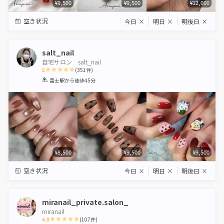
¥9,500
¥9,500
¥12,000
空き状況
今日
×
明日
×
明後日
×
salt_nail
自宅サロン salt_nail
5
(
351
件)
1
2
3
4
5
富士駅
から徒歩45分
Star
Stars
Stars
Stars
Stars
¥8,500
¥9,500
¥9,500
空き状況
今日
×
明日
×
明後日
×
miranail_private.salon_
miranail
4.9
(
107
件)