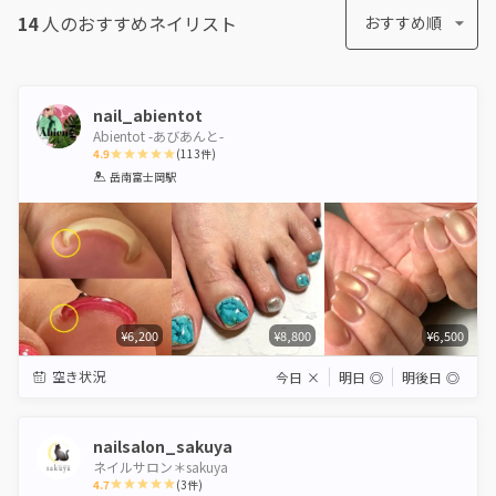
14
人のおすすめ
ネイリスト
おすすめ順
nail_abientot
Abientot -あびあんと-
4.9
(
113
件)
1
2
3
4
5
岳南富士岡駅
Star
Stars
Stars
Stars
Stars
¥6,200
¥8,800
¥6,500
空き状況
今日
×
明日
◎
明後日
◎
nailsalon_sakuya
ネイルサロン＊sakuya
4.7
(
3
件)