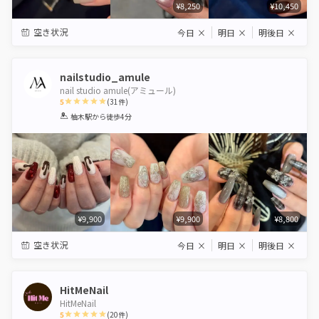
¥8,250
¥10,450
空き状況
今日
×
明日
×
明後日
×
nailstudio_amule
nail studio amule(アミュール)
5
(
31
件)
1
2
3
4
5
柚木駅
から徒歩4分
Star
Stars
Stars
Stars
Stars
¥9,900
¥9,900
¥8,800
空き状況
今日
×
明日
×
明後日
×
HitMeNail
HitMeNail
5
(
20
件)