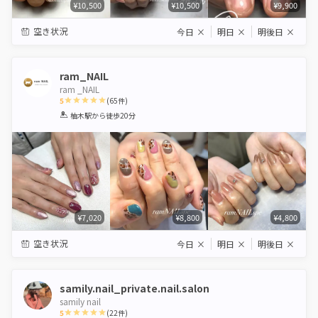
¥10,500
¥10,500
¥9,900
空き状況
今日
×
明日
×
明後日
×
ram_NAIL
ram _NAIL
5
(
65
件)
1
2
3
4
5
柚木駅
から徒歩20分
Star
Stars
Stars
Stars
Stars
¥7,020
¥8,800
¥4,800
空き状況
今日
×
明日
×
明後日
×
samily.nail_private.nail.salon
samily nail
5
(
22
件)