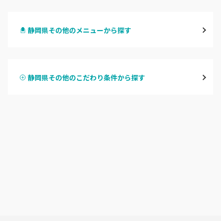
静岡・清水
静岡県その他のメニューから探す
浜松
ハンドジェル
磐田・袋井・掛川
静岡県その他のこだわり条件から探す
ハンドスカルプ
パラジェル
焼津・藤枝・牧之原
ハンドケアカラー
フィルイン
沼津・富士・御殿場
フット
持ち込み OK
熱海・三島・伊豆
オフのみ
やり放題 あり
静岡県その他