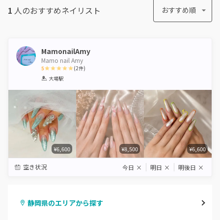
1
人のおすすめ
ネイリスト
おすすめ順
MamonailAmy
Mamo nail Amy
5
(
2
件)
1
2
3
4
5
大場駅
Star
Stars
Stars
Stars
Stars
¥6,600
¥8,500
¥6,600
空き状況
今日
×
明日
×
明後日
×
静岡県のエリアから探す