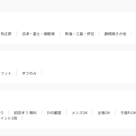
・牧之原
沼津・富士・御殿場
熱海・三島・伊豆
静岡県その他
フット
オフのみ
あり
初回オフ 無料
DVD観賞
メンズOK
出張OK
子連れOK
ポイント3倍