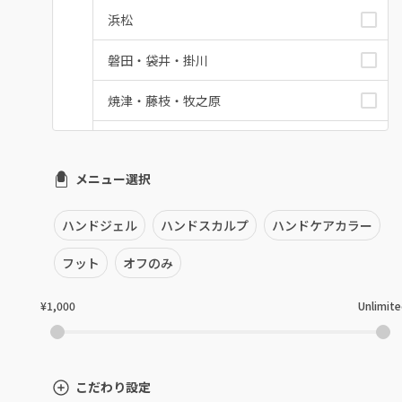
浜松
磐田・袋井・掛川
焼津・藤枝・牧之原
沼津・富士・御殿場
メニュー選択
熱海・三島・伊豆
静岡県その他
ハンドジェル
ハンドスカルプ
ハンドケアカラー
フット
オフのみ
¥1,000
Unlimit
こだわり設定