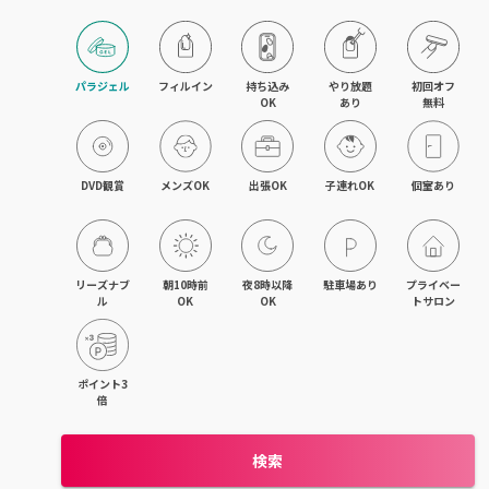
パラジェル
フィルイン
持ち込み

やり放題

初回オフ

OK
あり
無料
DVD観賞
メンズOK
出張OK
子連れOK
個室あり
リーズナブ
朝10時前
夜8時以降
駐車場あり
プライベー
ル
OK
OK
トサロン
ポイント3
倍
検索