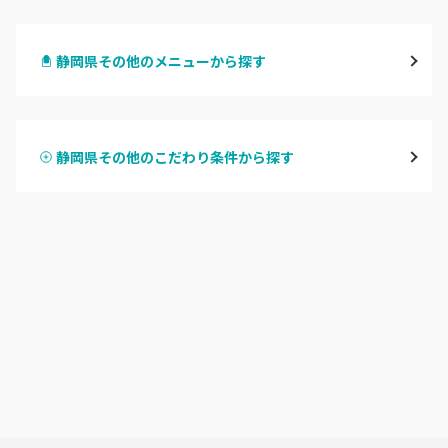
静岡・清水
静岡県その他のメニューから探す
浜松
ハンドジェル
磐田・袋井・掛川
静岡県その他のこだわり条件から探す
ハンドスカルプ
パラジェル
焼津・藤枝・牧之原
ハンドケアカラー
フィルイン
沼津・富士・御殿場
フット
持ち込み OK
熱海・三島・伊豆
オフのみ
やり放題 あり
静岡県その他