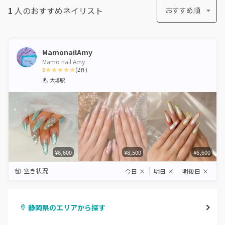
1
人のおすすめ
ネイリスト
おすすめ順
MamonailAmy
Mamo nail Amy
5
(
2
件)
1
2
3
4
5
大場駅
Star
Stars
Stars
Stars
Stars
¥6,600
¥8,500
¥6,600
空き状況
今日
×
明日
×
明後日
×
静岡県のエリアから探す