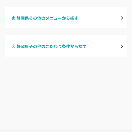
静岡・清水
静岡県その他のメニューから探す
浜松
ハンドジェル
磐田・袋井・掛川
静岡県その他のこだわり条件から探す
ハンドスカルプ
パラジェル
焼津・藤枝・牧之原
ハンドケアカラー
フィルイン
沼津・富士・御殿場
フット
持ち込み OK
熱海・三島・伊豆
オフのみ
やり放題 あり
静岡県その他