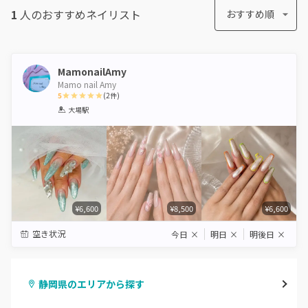
1
人のおすすめ
ネイリスト
おすすめ順
MamonailAmy
Mamo nail Amy
5
(
2
件)
1
2
3
4
5
大場駅
Star
Stars
Stars
Stars
Stars
¥6,600
¥8,500
¥6,600
空き状況
今日
×
明日
×
明後日
×
静岡県のエリアから探す