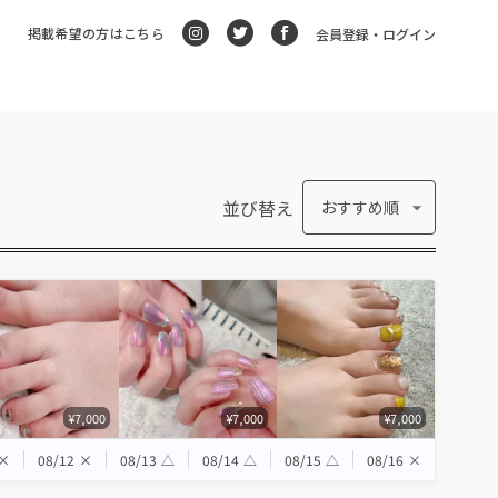
掲載希望の方はこちら
会員登録・ログイン
並び替え
おすすめ順
¥7,000
¥7,000
¥7,000
×
08/12
×
08/13
△
08/14
△
08/15
△
08/16
×