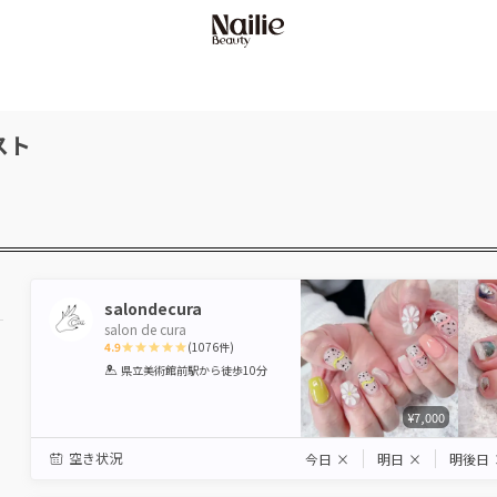
スト
salondecura
salon de cura
4.9
(
1076
件)
1
2
3
4
5
県立美術館前駅
から徒歩10分
Star
Stars
Stars
Stars
Stars
¥7,000
空き状況
今日
×
明日
×
明後日