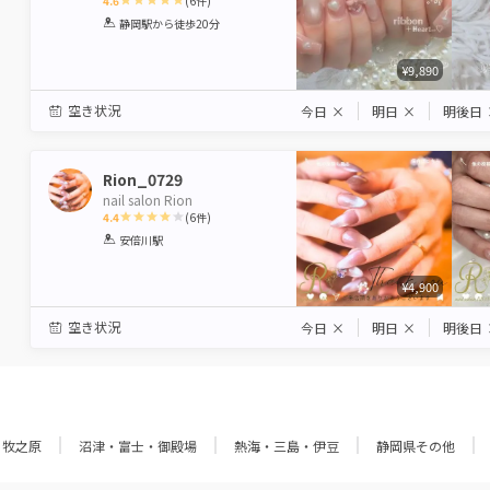
4.6
(
6
件)
1
2
3
4
5
静岡駅
から徒歩20分
Star
Stars
Stars
Stars
Stars
¥9,890
空き状況
今日
×
明日
×
明後日
Rion_0729
nail salon Rion
4.4
(
6
件)
1
2
3
4
5
安倍川駅
Star
Stars
Stars
Stars
Stars
¥4,900
空き状況
今日
×
明日
×
明後日
・牧之原
沼津・富士・御殿場
熱海・三島・伊豆
静岡県その他