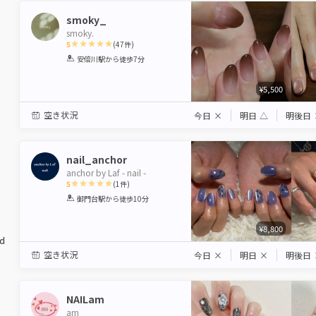
smoky_
smoky.
5
(
47
件)
1
2
3
4
5
安倍川駅
から徒歩7分
Star
Stars
Stars
Stars
Stars
¥5,500
空き状況
今日
×
明日
△
明後日
nail_anchor
anchor by Laf - nail -
5
(
1
件)
1
2
3
4
5
御門台駅
から徒歩10分
Star
Stars
Stars
Stars
Stars
¥8,800
ed
空き状況
今日
×
明日
×
明後日
NAILam
am