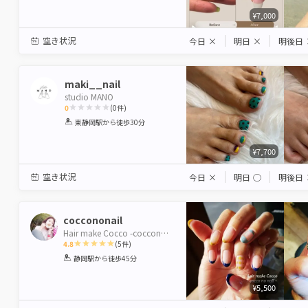
¥7,000
空き状況
今日
×
明日
×
明後日
maki__nail
studio MANO
0
(
0
件)
1
2
3
4
5
東静岡駅
から徒歩30分
Star
Stars
Stars
Stars
Stars
¥7,700
空き状況
今日
×
明日
◯
明後日
coccononail
Hair make Cocco -coccononail-
4.8
(
5
件)
1
2
3
4
5
静岡駅
から徒歩45分
Star
Stars
Stars
Stars
Stars
¥5,500