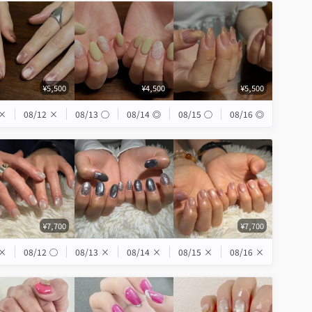
¥5,500
¥4,500
¥5,500
×
08/12
×
08/13
◯
08/14
◎
08/15
◯
08/16
◎
¥7,700
¥7,700
×
08/12
◯
08/13
×
08/14
×
08/15
×
08/16
×