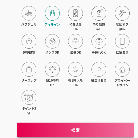
パラジェル
フィルイン
持ち込み

やり放題

初回オフ

OK
あり
無料
DVD観賞
メンズOK
出張OK
子連れOK
個室あり
リーズナブ
朝10時前
夜8時以降
駐車場あり
プライベー
ル
OK
OK
トサロン
ポイント3
倍
検索