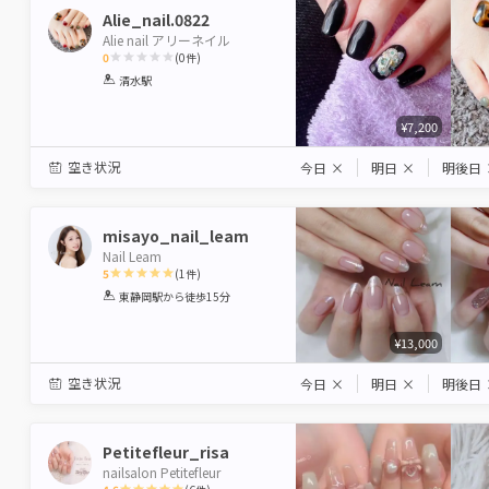
Alie_nail.0822
Alie nail アリーネイル
0
(
0
件)
1
2
3
4
5
清水駅
Star
Stars
Stars
Stars
Stars
¥7,200
空き状況
今日
×
明日
×
明後日
misayo_nail_leam
Nail Leam
5
(
1
件)
1
2
3
4
5
東静岡駅
から徒歩15分
Star
Stars
Stars
Stars
Stars
¥13,000
空き状況
今日
×
明日
×
明後日
Petitefleur_risa
nailsalon Petitefleur