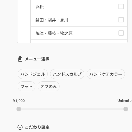
浜松
磐田・袋井・掛川
焼津・藤枝・牧之原
沼津・富士・御殿場
メニュー選択
熱海・三島・伊豆
静岡県その他
ハンドジェル
ハンドスカルプ
ハンドケアカラー
フット
オフのみ
¥1,000
Unlimit
こだわり設定