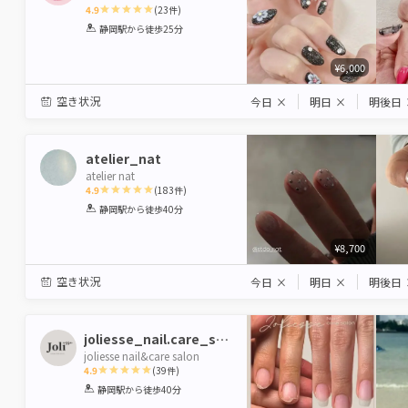
4.9
(
23
件)
1
2
3
4
5
静岡駅
から徒歩25分
Star
Stars
Stars
Stars
Stars
¥6,000
空き状況
今日
×
明日
×
明後日
atelier_nat
atelier nat
4.9
(
183
件)
1
2
3
4
5
静岡駅
から徒歩40分
Star
Stars
Stars
Stars
Stars
¥8,700
空き状況
今日
×
明日
×
明後日
joliesse_nail.care_salon
joliesse nail&care salon
4.9
(
39
件)
1
2
3
4
5
静岡駅
から徒歩40分
Star
Stars
Stars
Stars
Stars