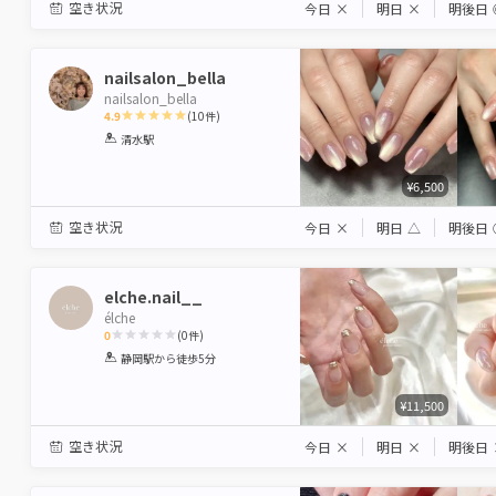
空き状況
今日
×
明日
×
明後日
nailsalon_bella
nailsalon_bella
4.9
(
10
件)
1
2
3
4
5
清水駅
Star
Stars
Stars
Stars
Stars
¥6,500
空き状況
今日
×
明日
△
明後日
elche.nail__
élche
0
(
0
件)
1
2
3
4
5
静岡駅
から徒歩5分
Star
Stars
Stars
Stars
Stars
¥11,500
空き状況
今日
×
明日
×
明後日