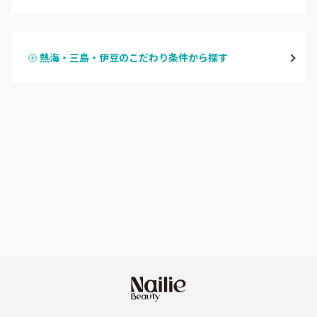
ハンドジェル
磐田・袋井・掛川
熱海・三島・伊豆のこだわり条件から探す
ハンドスカルプ
パラジェル
焼津・藤枝・牧之原
ハンドケアカラー
フィルイン
沼津・富士・御殿場
フット
持ち込み OK
熱海・三島・伊豆
オフのみ
やり放題 あり
静岡県その他
初回オフ 無料