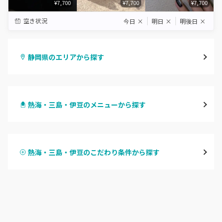
¥7,700
¥7,700
¥7,700
空き状況
今日
×
明日
×
明後日
×
静岡県のエリアから探す
静岡・清水
熱海・三島・伊豆のメニューから探す
浜松
ハンドジェル
磐田・袋井・掛川
熱海・三島・伊豆のこだわり条件から探す
ハンドスカルプ
パラジェル
焼津・藤枝・牧之原
ハンドケアカラー
フィルイン
沼津・富士・御殿場