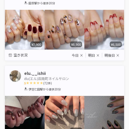
1
2
3
4
5
田京駅
から徒歩20分
Star
Stars
Stars
Stars
Stars
¥7,900
¥8,900
¥6,500
空き状況
今日
×
明日
×
明後日
×
elu.__ishii
élu(エル)函南町ネイルサロン
5
(
72
件)
1
2
3
4
5
伊豆仁田駅
から徒歩20分
Star
Stars
Stars
Stars
Stars