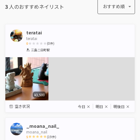
3
人のおすすめ
ネイリスト
おすすめ順
teratai
teratai
0
(
0
件)
1
2
3
4
5
三島二日町駅
Star
Stars
Stars
Stars
Stars
¥3,500
空き状況
今日
×
明日
×
明後日
×
_moana_nail_
moana_nail
5
(
19
件)