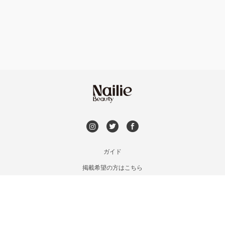
フット
持ち込み OK
熱海・三島・伊豆
オフのみ
やり放題 あり
静岡県その他
初回オフ 無料
DVD観賞
メンズOK
ガイド
掲載希望の方はこちら
出張OK
利用規約
お問い合わせ
子連れOK
特定商取引法に基づく表記