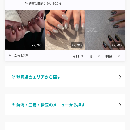
1
2
3
4
5
伊豆仁田駅
から徒歩20分
Star
Stars
Stars
Stars
Stars
¥7,700
¥7,700
¥7,700
空き状況
今日
×
明日
×
明後日
×
静岡県のエリアから探す
静岡・清水
熱海・三島・伊豆のメニューから探す
浜松
ハンドジェル
磐田・袋井・掛川