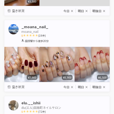
¥3,500
空き状況
今日
×
明日
×
明後日
×
_moana_nail_
moana_nail
5
(
19
件)
1
2
3
4
5
田京駅
から徒歩20分
Star
Stars
Stars
Stars
Stars
¥7,900
¥8,900
¥6,500
空き状況
今日
×
明日
×
明後日
×
elu.__ishii
élu(エル)函南町ネイルサロン
5
(
72
件)