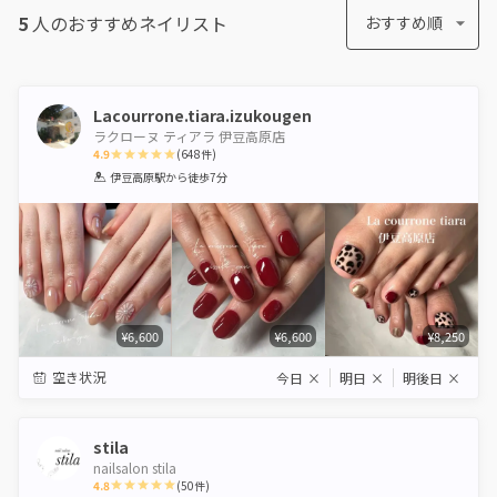
5
人のおすすめ
ネイリスト
おすすめ順
Lacourrone.tiara.izukougen
ラクローヌ ティアラ 伊豆高原店
4.9
(
648
件)
1
2
3
4
5
伊豆高原駅
から徒歩7分
Star
Stars
Stars
Stars
Stars
¥6,600
¥6,600
¥8,250
空き状況
今日
×
明日
×
明後日
×
stila
nailsalon stila
4.8
(
50
件)