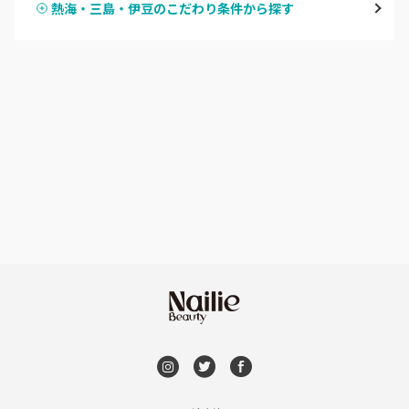
熱海・三島・伊豆のこだわり条件から探す
ハンドスカルプ
パラジェル
焼津・藤枝・牧之原
ハンドケアカラー
フィルイン
沼津・富士・御殿場
フット
持ち込み OK
熱海・三島・伊豆
オフのみ
やり放題 あり
静岡県その他
初回オフ 無料
DVD観賞