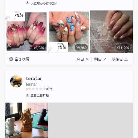
1
2
3
4
5
大仁駅
から徒歩2分
Star
Stars
Stars
Stars
Stars
¥9,980
¥9,980
¥11,200
空き状況
今日
×
明日
×
明後日
△
teratai
teratai
0
(
0
件)
1
2
3
4
5
三島二日町駅
Star
Stars
Stars
Stars
Stars