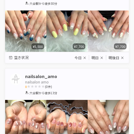
1
2
3
4
5
六合駅
から徒歩30分
Star
Stars
Stars
Stars
Stars
¥5,500
¥7,700
¥7,700
空き状況
今日
×
明日
×
明後日
×
nailsalon_amo
nailsalon amo
0
(
0
件)
1
2
3
4
5
六合駅
から徒歩13分
Star
Stars
Stars
Stars
Stars