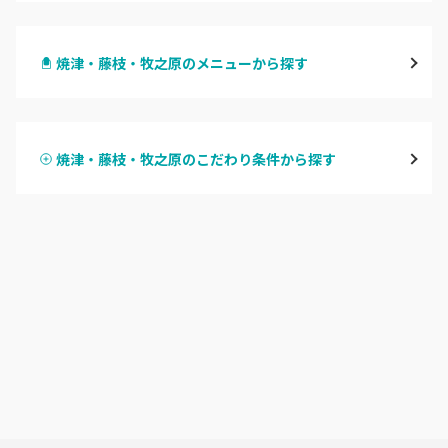
静岡・清水
焼津・藤枝・牧之原のメニューから探す
浜松
ハンドジェル
磐田・袋井・掛川
焼津・藤枝・牧之原のこだわり条件から探す
ハンドスカルプ
パラジェル
焼津・藤枝・牧之原
ハンドケアカラー
フィルイン
沼津・富士・御殿場
フット
持ち込み OK
熱海・三島・伊豆
オフのみ
やり放題 あり
静岡県その他