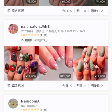
¥3,500
¥4,000
¥4,000
空き状況
今日
×
明日
×
明後日
×
nail_salon.JANE
オフ無料 〚美爪〛に特化したネイルサロン JANE
4.8
(
41
件)
1
2
3
4
5
島田駅
から徒歩22分
Star
Stars
Stars
Stars
Stars
¥12,000
¥12,000
¥12,000
空き状況
今日
×
明日
×
明後日
×
NailroomA
Nail room A
4.9
(
77
件)