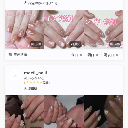
1
2
3
4
5
西焼津駅
から徒歩20分
Star
Stars
Stars
Stars
Stars
¥8,800
¥8,800
¥7,700
空き状況
今日
×
明日
×
明後日
×
maeil_na.il
めいるねいる
5
(
2
件)
1
2
3
4
5
島田駅
Star
Stars
Stars
Stars
Stars