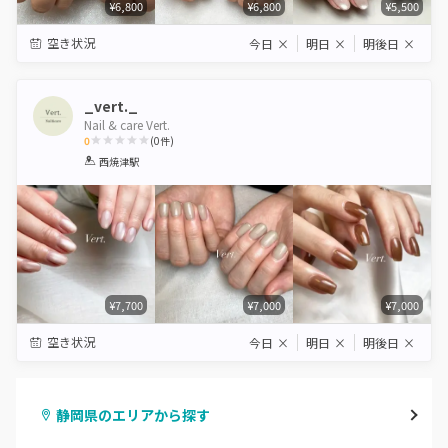
¥6,800
¥6,800
¥5,500
空き状況
今日
×
明日
×
明後日
×
_vert._
Nail & care Vert.
0
(
0
件)
1
2
3
4
5
西焼津駅
Star
Stars
Stars
Stars
Stars
¥7,700
¥7,000
¥7,000
空き状況
今日
×
明日
×
明後日
×
静岡県のエリアから探す