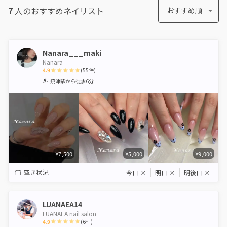
7
人のおすすめ
ネイリスト
おすすめ順
Nanara___maki
Nanara
4.9
(
55
件)
1
2
3
4
5
焼津駅
から徒歩6分
Star
Stars
Stars
Stars
Stars
¥7,500
¥5,000
¥9,000
空き状況
今日
×
明日
×
明後日
×
LUANAEA14
LUANAEA nail salon
4.9
(
6
件)