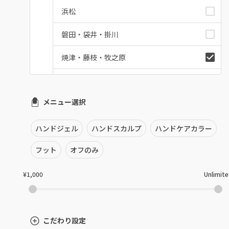
浜松
磐田・袋井・掛川
焼津・藤枝・牧之原
沼津・富士・御殿場
メニュー選択
熱海・三島・伊豆
静岡県その他
ハンドジェル
ハンドスカルプ
ハンドケアカラー
フット
オフのみ
¥1,000
Unlimit
こだわり設定