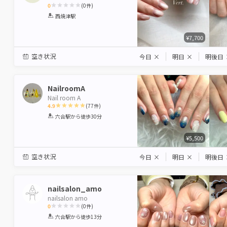
0
(
0
件)
1
2
3
4
5
西焼津駅
Star
Stars
Stars
Stars
Stars
¥7,700
空き状況
今日
×
明日
×
明後日
NailroomA
Nail room A
4.9
(
77
件)
1
2
3
4
5
六合駅
から徒歩30分
Star
Stars
Stars
Stars
Stars
¥5,500
空き状況
今日
×
明日
×
明後日
nailsalon_amo
nailsalon amo
0
(
0
件)
1
2
3
4
5
六合駅
から徒歩13分
Star
Stars
Stars
Stars
Stars