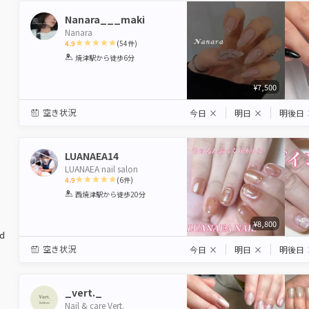
Nanara___maki
Nanara
4.9
(
54
件)
1
2
3
4
5
焼津駅
から徒歩6分
Star
Stars
Stars
Stars
Stars
¥7,500
空き状況
今日
×
明日
×
明後日
LUANAEA14
LUANAEA nail salon
4.9
(
6
件)
1
2
3
4
5
西焼津駅
から徒歩20分
Star
Stars
Stars
Stars
Stars
¥8,800
ed
空き状況
今日
×
明日
×
明後日
_vert._
Nail & care Vert.