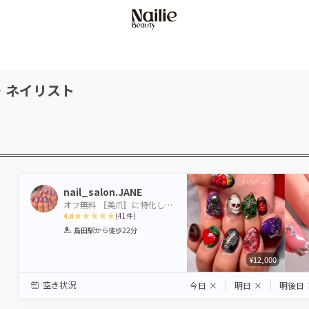
・ネイリスト
nail_salon.JANE
オフ無料 〚美爪〛に特化したネイルサロン JANE
4.8
(
41
件)
1
2
3
4
5
島田駅
から徒歩22分
Star
Stars
Stars
Stars
Stars
¥12,000
空き状況
今日
×
明日
×
明後日