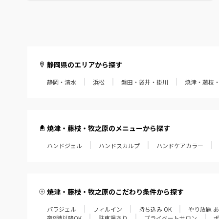
静岡県のエリアから探す
静岡・清水
浜松
磐田・袋井・掛川
焼津・藤枝
焼津・藤枝・牧之原のメニューから探す
ハンドジェル
ハンドスカルプ
ハンドケアカラー
焼津・藤枝・牧之原のこだわり条件から探す
パラジェル
フィルイン
持ち込み OK
やり放題 
夜8時以降OK
駐車場あり
プライベートサロン