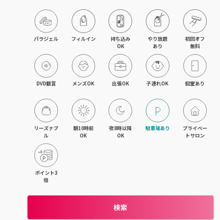
パラジェル
フィルイン
持ち込み

やり放題

初回オフ

OK
あり
無料
DVD観賞
メンズOK
出張OK
子連れOK
個室あり
リーズナブ
朝10時前
夜8時以降
駐車場あり
プライベー
ル
OK
OK
トサロン
ポイント3
倍
検索