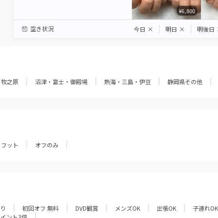
¥6,800
空き状況
今日
×
明日
×
明後日
・牧之原
沼津・富士・御殿場
熱海・三島・伊豆
静岡県その他
フット
オフのみ
あり
初回オフ 無料
DVD観賞
メンズOK
出張OK
子連れOK
ポイント3倍