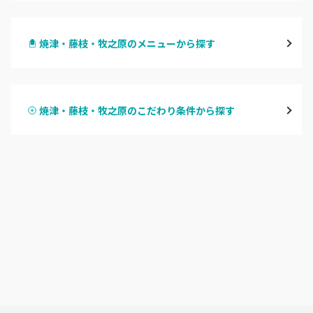
静岡・清水
焼津・藤枝・牧之原のメニューから探す
浜松
ハンドジェル
磐田・袋井・掛川
焼津・藤枝・牧之原のこだわり条件から探す
ハンドスカルプ
パラジェル
焼津・藤枝・牧之原
ハンドケアカラー
フィルイン
沼津・富士・御殿場
フット
持ち込み OK
熱海・三島・伊豆
オフのみ
やり放題 あり
静岡県その他