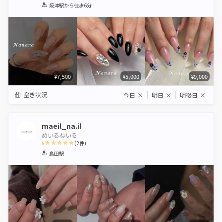
1
2
3
4
5
焼津駅
から徒歩6分
Star
Stars
Stars
Stars
Stars
¥7,500
¥5,000
¥9,000
空き状況
今日
×
明日
×
明後日
×
maeil_na.il
めいるねいる
5
(
2
件)
1
2
3
4
5
島田駅
Star
Stars
Stars
Stars
Stars