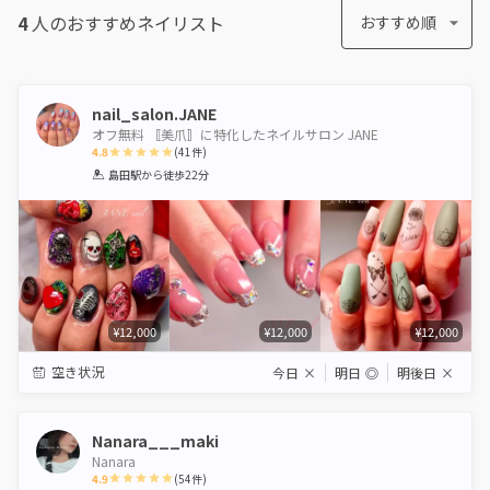
4
人のおすすめ
ネイリスト
おすすめ順
nail_salon.JANE
オフ無料 〚美爪〛に特化したネイルサロン JANE
4.8
(
41
件)
1
2
3
4
5
島田駅
から徒歩22分
Star
Stars
Stars
Stars
Stars
¥12,000
¥12,000
¥12,000
空き状況
今日
×
明日
◎
明後日
×
Nanara___maki
Nanara
4.9
(
54
件)