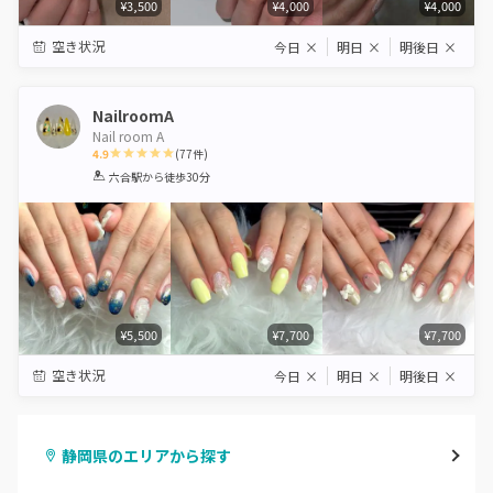
¥3,500
¥4,000
¥4,000
空き状況
今日
×
明日
×
明後日
×
NailroomA
Nail room A
4.9
(
77
件)
1
2
3
4
5
六合駅
から徒歩30分
Star
Stars
Stars
Stars
Stars
¥5,500
¥7,700
¥7,700
空き状況
今日
×
明日
×
明後日
×
静岡県のエリアから探す