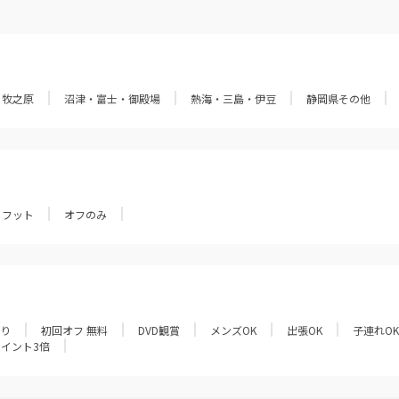
・牧之原
沼津・富士・御殿場
熱海・三島・伊豆
静岡県その他
フット
オフのみ
あり
初回オフ 無料
DVD観賞
メンズOK
出張OK
子連れOK
ポイント3倍