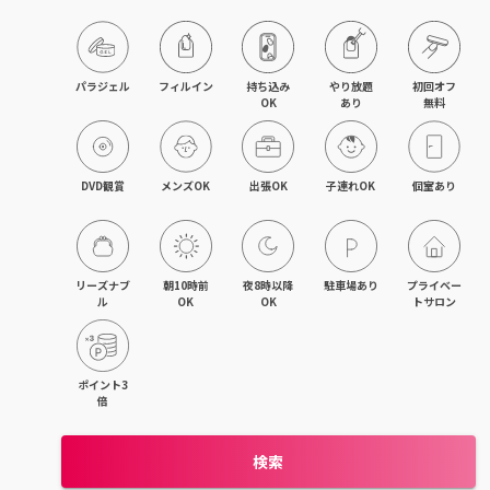
パラジェル
フィルイン
持ち込み

やり放題

初回オフ

OK
あり
無料
DVD観賞
メンズOK
出張OK
子連れOK
個室あり
リーズナブ
朝10時前
夜8時以降
駐車場あり
プライベー
ル
OK
OK
トサロン
ポイント3
倍
検索