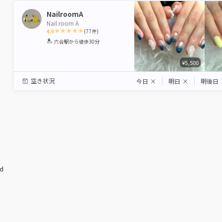
NailroomA
Nail room A
4.9
(
77
件)
1
2
3
4
5
六合駅
から徒歩30分
Star
Stars
Stars
Stars
Stars
¥5,500
空き状況
今日
×
明日
×
明後日
ed