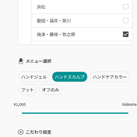
浜松
磐田・袋井・掛川
焼津・藤枝・牧之原
沼津・富士・御殿場
メニュー選択
熱海・三島・伊豆
静岡県その他
ハンドジェル
ハンドスカルプ
ハンドケアカラー
フット
オフのみ
¥1,000
Unlimit
こだわり設定