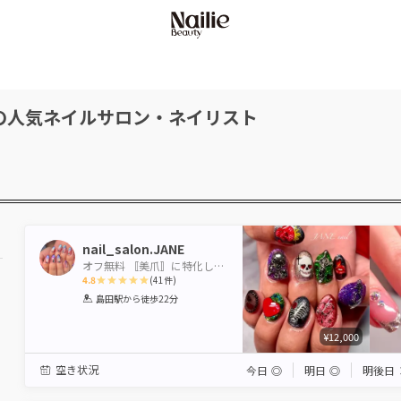
の人気ネイルサロン・ネイリスト
nail_salon.JANE
オフ無料 〚美爪〛に特化したネイルサロン JANE
4.8
(
41
件)
1
2
3
4
5
島田駅
から徒歩22分
Star
Stars
Stars
Stars
Stars
¥12,000
空き状況
今日
◎
明日
◎
明後日