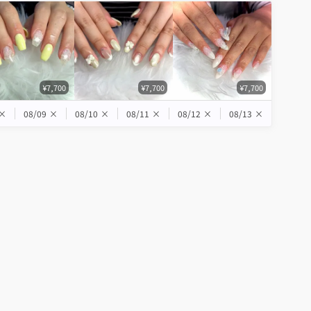
¥7,700
¥7,700
¥7,700
×
08/09
×
08/10
×
08/11
×
08/12
×
08/13
×