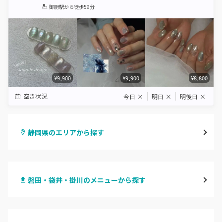
1
2
3
4
5
御厨駅
から徒歩59分
Star
Stars
Stars
Stars
Stars
¥9,900
¥9,900
¥8,800
空き状況
今日
×
明日
×
明後日
×
静岡県のエリアから探す
静岡・清水
磐田・袋井・掛川のメニューから探す
浜松
ハンドジェル
磐田・袋井・掛川