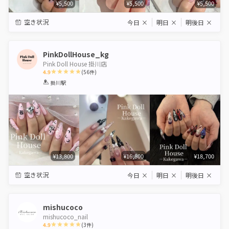
¥5,500
¥5,500
¥5,500
空き状況
今日
×
明日
×
明後日
×
PinkDollHouse_kg
Pink Doll House 掛川店
4.9
(
56
件)
1
2
3
4
5
掛川駅
Star
Stars
Stars
Stars
Stars
¥13,800
¥16,800
¥18,700
空き状況
今日
×
明日
×
明後日
×
mishucoco
mishucoco_nail
4.9
(
3
件)