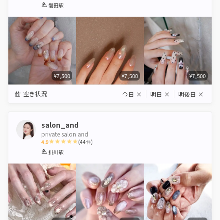
1
2
3
4
5
磐田駅
Star
Stars
Stars
Stars
Stars
¥7,500
¥7,500
¥7,500
空き状況
今日
×
明日
×
明後日
×
salon_and
private salon and
4.9
(
44
件)
1
2
3
4
5
掛川駅
Star
Stars
Stars
Stars
Stars