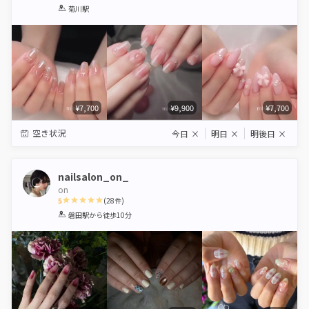
1
2
3
4
5
菊川駅
Star
Stars
Stars
Stars
Stars
¥7,700
¥9,900
¥7,700
空き状況
今日
×
明日
×
明後日
×
nailsalon_on_
on
5
(
28
件)
1
2
3
4
5
磐田駅
から徒歩10分
Star
Stars
Stars
Stars
Stars