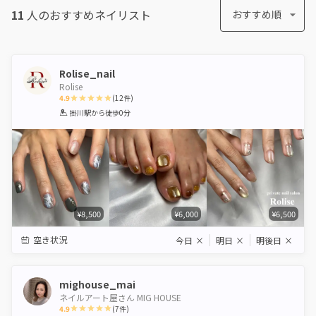
11
人のおすすめ
ネイリスト
おすすめ順
Rolise_nail
Rolise
4.9
(
12
件)
1
2
3
4
5
掛川駅
から徒歩0分
Star
Stars
Stars
Stars
Stars
¥8,500
¥6,000
¥6,500
空き状況
今日
×
明日
×
明後日
×
mighouse_mai
ネイルアート屋さん MIG HOUSE
4.9
(
7
件)