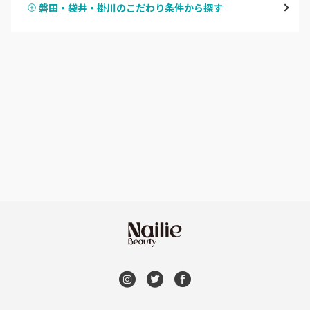
磐田・袋井・掛川のこだわり条件から探す
ハンドスカルプ
パラジェル
焼津・藤枝・牧之原
ハンドケアカラー
フィルイン
沼津・富士・御殿場
フット
持ち込み OK
熱海・三島・伊豆
オフのみ
やり放題 あり
静岡県その他
初回オフ 無料
DVD観賞