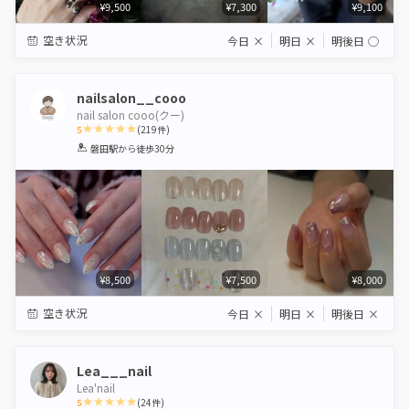
¥9,500
¥7,300
¥9,100
空き状況
今日
×
明日
×
明後日
◯
nailsalon__cooo
nail salon cooo(クー)
5
(
219
件)
1
2
3
4
5
磐田駅
から徒歩30分
Star
Stars
Stars
Stars
Stars
¥8,500
¥7,500
¥8,000
空き状況
今日
×
明日
×
明後日
×
Lea___nail
Lea'nail
5
(
24
件)