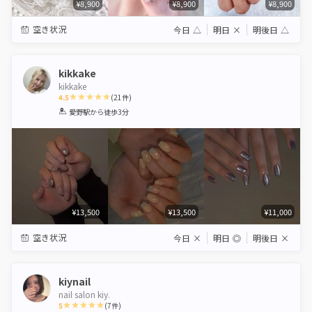
¥8,900
¥8,900
¥8,900
空き状況
今日
△
明日
×
明後日
△
kikkake
kikkake
4.5
(
21
件)
1
2
3
4
5
愛野駅
から徒歩3分
Star
Stars
Stars
Stars
Stars
¥13,500
¥13,500
¥11,000
空き状況
今日
×
明日
◎
明後日
×
kiynail
nail salon kiy.
5
(
7
件)