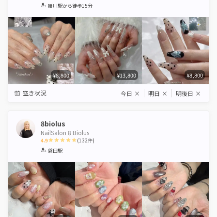
1
2
3
4
5
掛川駅
から徒歩15分
Star
Stars
Stars
Stars
Stars
¥8,800
¥13,800
¥8,800
空き状況
今日
×
明日
×
明後日
×
8biolus
NailSalon 8 Biolus
4.9
(
132
件)
1
2
3
4
5
磐田駅
Star
Stars
Stars
Stars
Stars