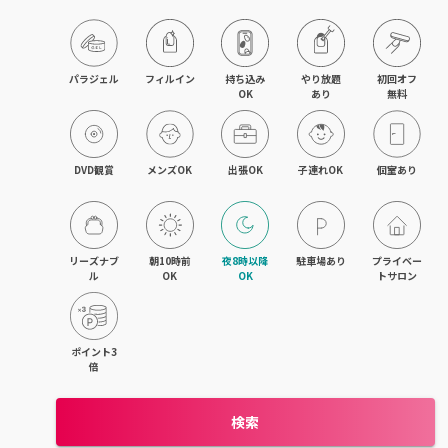
パラジェル
フィルイン
持ち込み

やり放題

初回オフ

OK
あり
無料
DVD観賞
メンズOK
出張OK
子連れOK
個室あり
リーズナブ
朝10時前
夜8時以降
駐車場あり
プライベー
ル
OK
OK
トサロン
ポイント3
倍
検索