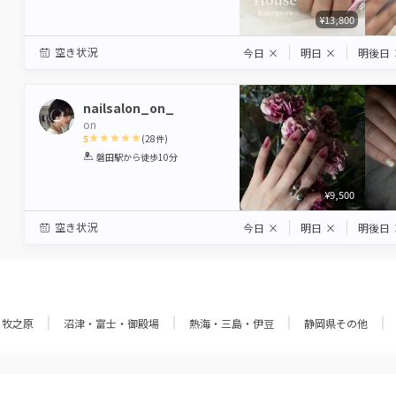
¥13,800
空き状況
今日
×
明日
×
明後日
nailsalon_on_
on
5
(
28
件)
1
2
3
4
5
磐田駅
から徒歩10分
Star
Stars
Stars
Stars
Stars
¥9,500
空き状況
今日
×
明日
×
明後日
・牧之原
沼津・富士・御殿場
熱海・三島・伊豆
静岡県その他