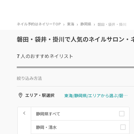
›
›
›
ネイル予約はネイリーTOP
東海
静岡県
磐田・袋井・掛川
磐田・袋井・掛川で人気のネイルサロン・
7
人のおすすめ
ネイリスト
絞り込み方法
東海/静岡県/エリアから選ぶ/磐田・袋井・掛川
エリア・駅選択
静岡県すべて
静岡・清水