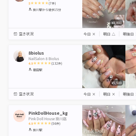
5
(
7
件)
1
2
3
4
5
掛川駅
から徒歩15分
Star
Stars
Stars
Stars
Stars
¥8,800
空き状況
今日
×
明日
△
明後日
8biolus
NailSalon 8 Biolus
4.9
(
132
件)
1
2
3
4
5
磐田駅
Star
Stars
Stars
Stars
Stars
¥5,500
空き状況
今日
×
明日
×
明後日
PinkDollHouse_kg
Pink Doll House 掛川店
4.9
(
56
件)
1
2
3
4
5
掛川駅
Star
Stars
Stars
Stars
Stars