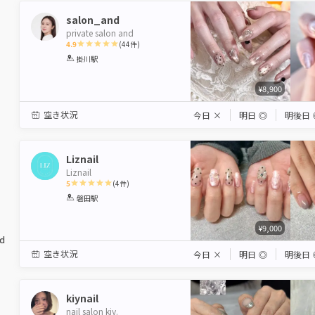
salon_and
private salon and
4.9
(
44
件)
1
2
3
4
5
掛川駅
Star
Stars
Stars
Stars
Stars
¥8,900
空き状況
今日
×
明日
◎
明後日
Liznail
Liznail
5
(
4
件)
1
2
3
4
5
磐田駅
Star
Stars
Stars
Stars
Stars
¥9,000
ed
空き状況
今日
×
明日
◎
明後日
kiynail
nail salon kiy.