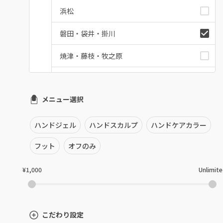
浜松
磐田・袋井・掛川
焼津・藤枝・牧之原
沼津・富士・御殿場
メニュー選択
熱海・三島・伊豆
静岡県その他
ハンドジェル
ハンドスカルプ
ハンドケアカラー
フット
オフのみ
¥1,000
Unlimit
こだわり設定