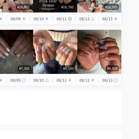
¥16,800
¥18,700
¥16,500
×
08/09
×
08/10
×
08/11
◎
08/12
△
08/13
×
¥7,300
¥9,100
¥9,500
×
08/09
◯
08/10
△
08/11
×
08/12
×
08/13
◯