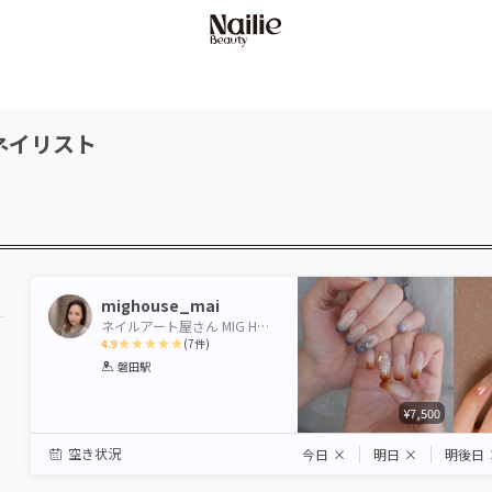
ネイリスト
mighouse_mai
ネイルアート屋さん MIG HOUSE
4.9
(
7
件)
1
2
3
4
5
磐田駅
Star
Stars
Stars
Stars
Stars
¥7,500
空き状況
今日
×
明日
×
明後日