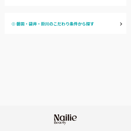
ハンドジェル
磐田・袋井・掛川
磐田・袋井・掛川のこだわり条件から探す
ハンドスカルプ
パラジェル
焼津・藤枝・牧之原
ハンドケアカラー
フィルイン
沼津・富士・御殿場
フット
持ち込み OK
熱海・三島・伊豆
オフのみ
やり放題 あり
静岡県その他
初回オフ 無料