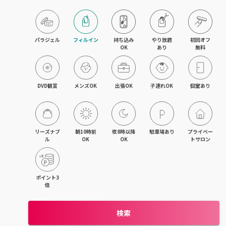
パラジェル
フィルイン
持ち込み

やり放題

初回オフ

OK
あり
無料
DVD観賞
メンズOK
出張OK
子連れOK
個室あり
リーズナブ
朝10時前
夜8時以降
駐車場あり
プライベー
ル
OK
OK
トサロン
ポイント3
倍
検索