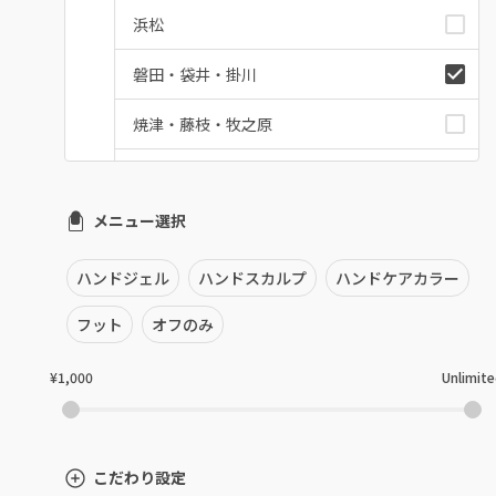
浜松
磐田・袋井・掛川
焼津・藤枝・牧之原
沼津・富士・御殿場
メニュー選択
熱海・三島・伊豆
静岡県その他
ハンドジェル
ハンドスカルプ
ハンドケアカラー
フット
オフのみ
¥1,000
Unlimit
こだわり設定