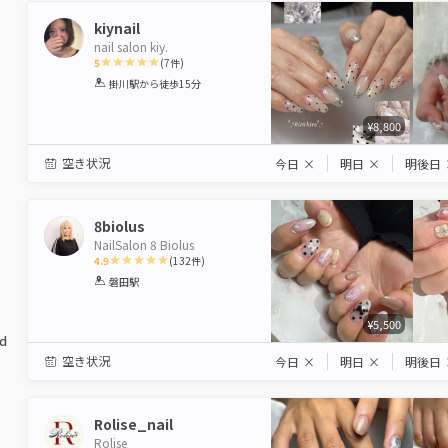
kiynail
nail salon kiy.
5
(
7
件)
1
2
3
4
5
掛川駅
から徒歩15分
Star
Stars
Stars
Stars
Stars
¥8,800
空き状況
今日
×
明日
×
明後日
8biolus
NailSalon 8 Biolus
4.9
(
132
件)
1
2
3
4
5
磐田駅
Star
Stars
Stars
Stars
Stars
¥5,500
ed
空き状況
今日
×
明日
×
明後日
Rolise_nail
Rolise