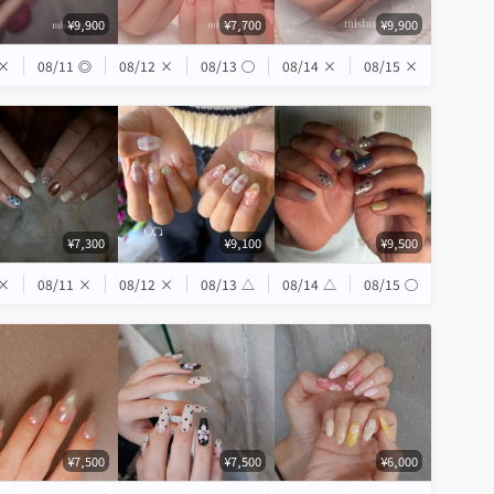
¥9,900
¥7,700
¥9,900
×
08/11
◎
08/12
×
08/13
◯
08/14
×
08/15
×
¥7,300
¥9,100
¥9,500
×
08/11
×
08/12
×
08/13
△
08/14
△
08/15
◯
¥7,500
¥7,500
¥6,000