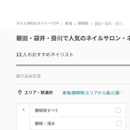
›
›
›
ネイル予約はネイリーTOP
東海
静岡県
磐田・袋井・掛川
磐田・袋井・掛川で人気のネイルサロン・
12
人のおすすめ
ネイリスト
絞り込み方法
東海/静岡県/エリアから選ぶ/磐田・袋井・掛川
エリア・駅選択
静岡県すべて
静岡・清水