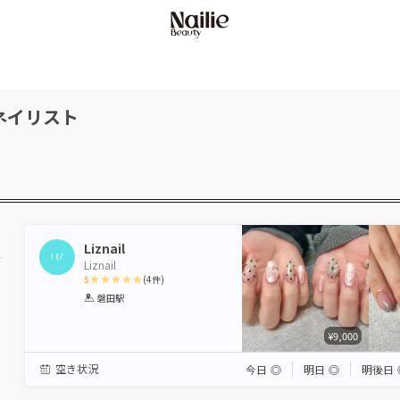
ネイリスト
Liznail
Liznail
5
(
4
件)
1
2
3
4
5
磐田駅
Star
Stars
Stars
Stars
Stars
¥9,000
空き状況
今日
◎
明日
◎
明後日