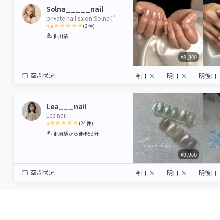
Solna_____nail
private nail salon Solna☾ ໋
4.9
(
3
件)
1
2
3
4
5
掛川駅
Star
Stars
Stars
Stars
Stars
¥8,800
空き状況
今日
×
明日
×
明後日
Lea___nail
Lea'nail
5
(
24
件)
1
2
3
4
5
御厨駅
から徒歩59分
Star
Stars
Stars
Stars
Stars
¥9,900
空き状況
今日
×
明日
×
明後日