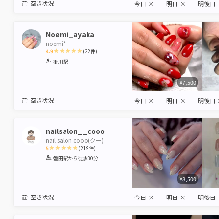
空き状況
今日
×
明日
×
明後日
Noemi_ayaka
noemi*
4.9
(
22
件)
1
2
3
4
5
掛川駅
Star
Stars
Stars
Stars
Stars
¥7,500
空き状況
今日
×
明日
×
明後日
nailsalon__cooo
nail salon cooo(クー)
5
(
219
件)
1
2
3
4
5
磐田駅
から徒歩30分
Star
Stars
Stars
Stars
Stars
¥8,500
空き状況
今日
×
明日
×
明後日