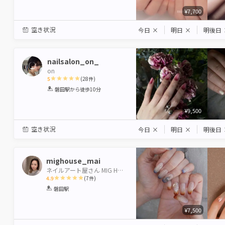
¥7,700
空き状況
今日
×
明日
×
明後日
nailsalon_on_
on
5
(
28
件)
1
2
3
4
5
磐田駅
から徒歩10分
Star
Stars
Stars
Stars
Stars
¥9,500
空き状況
今日
×
明日
×
明後日
mighouse_mai
ネイルアート屋さん MIG HOUSE
4.9
(
7
件)
1
2
3
4
5
磐田駅
Star
Stars
Stars
Stars
Stars
¥7,500