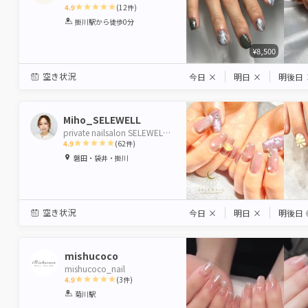
4.9
(
12
件)
1
2
3
4
5
掛川駅
から徒歩0分
Star
Stars
Stars
Stars
Stars
¥8,500
空き状況
今日
×
明日
×
明後日
Miho_SELEWELL
private nailsalon SELEWELL 袋井店
4.9
(
62
件)
1
2
3
4
5
磐田・袋井・掛川
Star
Stars
Stars
Stars
Stars
空き状況
今日
×
明日
×
明後日
mishucoco
mishucoco_nail
4.9
(
3
件)
1
2
3
4
5
菊川駅
Star
Stars
Stars
Stars
Stars