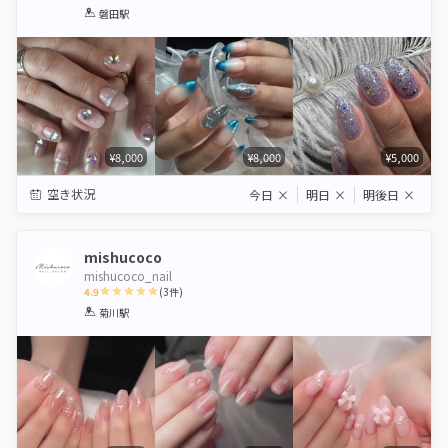
1
2
3
4
5
磐田駅
Star
Stars
Stars
Stars
Stars
¥8,000
¥8,000
¥5,000
空き状況
今日
×
明日
×
明後日
×
mishucoco
mishucoco_nail
4.9
(
3
件)
1
2
3
4
5
菊川駅
Star
Stars
Stars
Stars
Stars