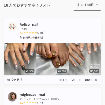
18
人のおすすめ
ネイリスト
おすすめ順
Rolise_nail
Rolise
4.9
(
12
件)
1
2
3
4
5
掛川駅
から徒歩0分
Star
Stars
Stars
Stars
Stars
¥8,500
¥6,000
¥6,500
空き状況
今日
×
明日
×
明後日
×
mighouse_mai
ネイルアート屋さん MIG HOUSE
4.9
(
7
件)