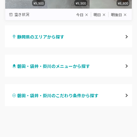
¥9,900
¥9,900
¥8,800
空き状況
今日
×
明日
×
明後日
×
静岡県のエリアから探す
静岡・清水
磐田・袋井・掛川のメニューから探す
浜松
ハンドジェル
磐田・袋井・掛川
磐田・袋井・掛川のこだわり条件から探す
ハンドスカルプ
パラジェル
焼津・藤枝・牧之原
ハンドケアカラー
フィルイン
沼津・富士・御殿場