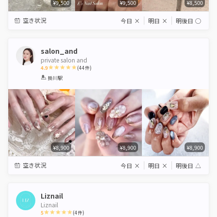
¥9,500
¥9,500
¥8,500
空き状況
今日
×
明日
×
明後日
◯
salon_and
private salon and
4.9
(
44
件)
1
2
3
4
5
掛川駅
Star
Stars
Stars
Stars
Stars
¥8,900
¥8,900
¥8,900
空き状況
今日
×
明日
×
明後日
△
Liznail
Liznail
5
(
4
件)