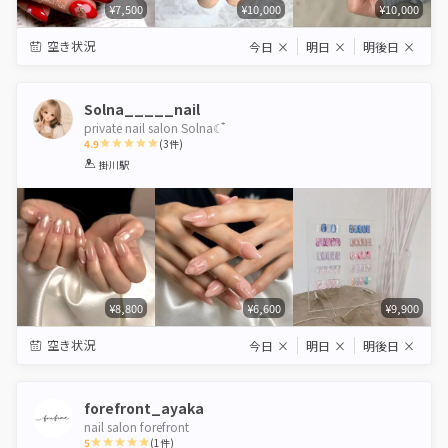
¥7,500
¥10,000
¥10,000
空き状況
今日
×
明日
×
明後日
×
Solna_____nail
private nail salon Solna☾ ໋
4.9
(
3
件)
1
2
3
4
5
掛川駅
Star
Stars
Stars
Stars
Stars
¥8,800
¥6,600
¥9,900
空き状況
今日
×
明日
×
明後日
×
forefront_ayaka
nail salon forefront
5
(
1
件)