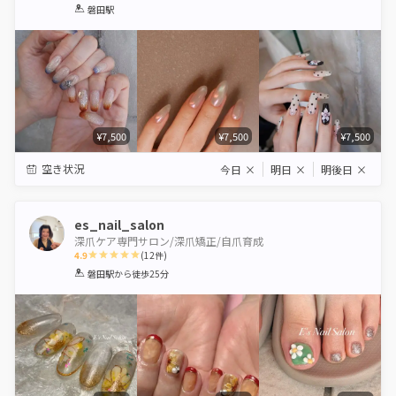
1
2
3
4
5
磐田駅
Star
Stars
Stars
Stars
Stars
¥7,500
¥7,500
¥7,500
空き状況
今日
×
明日
×
明後日
×
es_nail_salon
深爪ケア専門サロン/深爪矯正/自爪育成
4.9
(
12
件)
1
2
3
4
5
磐田駅
から徒歩25分
Star
Stars
Stars
Stars
Stars