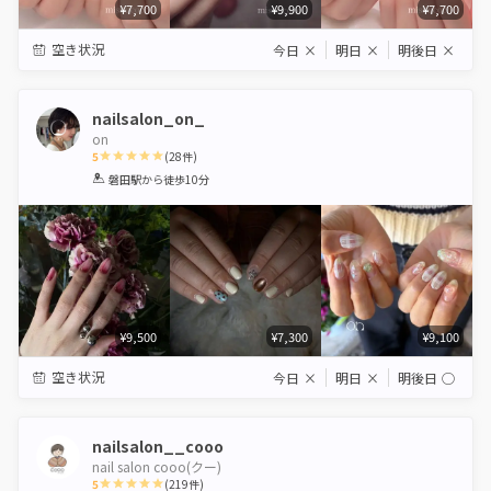
¥7,700
¥9,900
¥7,700
空き状況
今日
×
明日
×
明後日
×
nailsalon_on_
on
5
(
28
件)
1
2
3
4
5
磐田駅
から徒歩10分
Star
Stars
Stars
Stars
Stars
¥9,500
¥7,300
¥9,100
空き状況
今日
×
明日
×
明後日
◯
nailsalon__cooo
nail salon cooo(クー)
5
(
219
件)