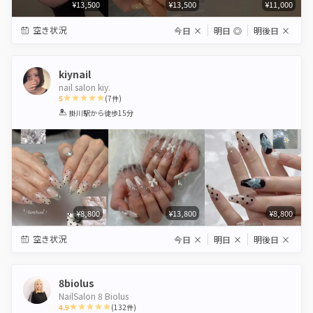
¥13,500
¥13,500
¥11,000
空き状況
今日
×
明日
◎
明後日
×
kiynail
nail salon kiy.
5
(
7
件)
1
2
3
4
5
掛川駅
から徒歩15分
Star
Stars
Stars
Stars
Stars
¥8,800
¥13,800
¥8,800
空き状況
今日
×
明日
×
明後日
×
8biolus
NailSalon 8 Biolus
4.9
(
132
件)