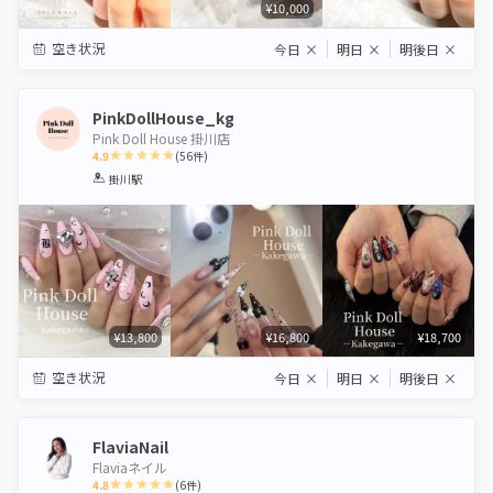
¥10,000
空き状況
今日
×
明日
×
明後日
×
PinkDollHouse_kg
Pink Doll House 掛川店
4.9
(
56
件)
1
2
3
4
5
掛川駅
Star
Stars
Stars
Stars
Stars
¥13,800
¥16,800
¥18,700
空き状況
今日
×
明日
×
明後日
×
FlaviaNail
Flaviaネイル
4.8
(
6
件)