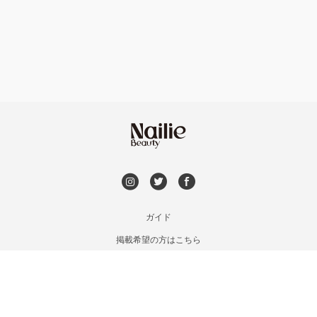
フット
持ち込み OK
熱海・三島・伊豆
オフのみ
やり放題 あり
静岡県その他
初回オフ 無料
DVD観賞
メンズOK
ガイド
掲載希望の方はこちら
出張OK
利用規約
お問い合わせ
子連れOK
特定商取引法に基づく表記