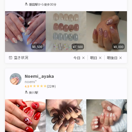
1
2
3
4
5
磐田駅
から徒歩30分
Star
Stars
Stars
Stars
Stars
¥8,500
¥7,500
¥8,000
空き状況
今日
×
明日
×
明後日
×
Noemi_ayaka
noemi*
4.9
(
22
件)
1
2
3
4
5
掛川駅
Star
Stars
Stars
Stars
Stars