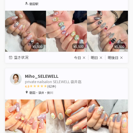
1
2
3
4
5
磐田駅
Star
Stars
Stars
Stars
Stars
¥5,500
¥5,500
¥5,500
空き状況
今日
×
明日
×
明後日
×
Miho_SELEWELL
private nailsalon SELEWELL 袋井店
4.9
(
62
件)
1
2
3
4
5
磐田・袋井・掛川
Star
Stars
Stars
Stars
Stars