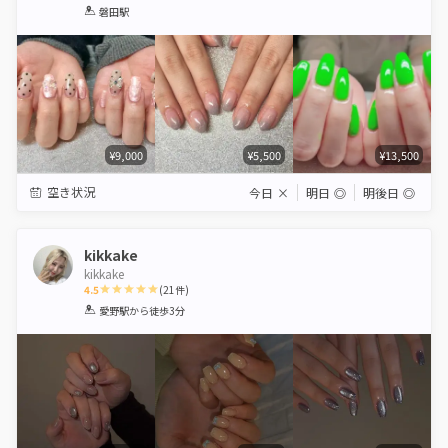
1
2
3
4
5
磐田駅
Star
Stars
Stars
Stars
Stars
¥9,000
¥5,500
¥13,500
空き状況
今日
×
明日
◎
明後日
◎
kikkake
kikkake
4.5
(
21
件)
1
2
3
4
5
愛野駅
から徒歩3分
Star
Stars
Stars
Stars
Stars