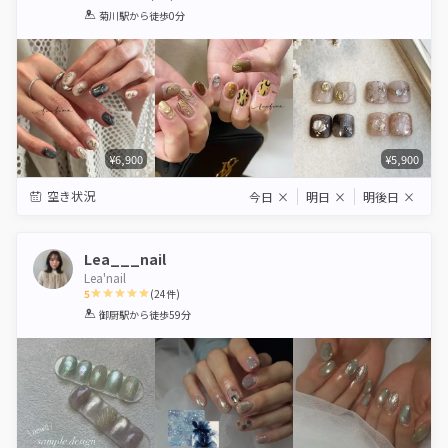
1
2
3
4
5
菊川駅
から徒歩0分
Star
Stars
Stars
Stars
Stars
¥6,900
¥5,900
空き状況
今日
×
明日
×
明後日
×
Lea___nail
Lea'nail
5
(
24
件)
1
2
3
4
5
御厨駅
から徒歩59分
Star
Stars
Stars
Stars
Stars