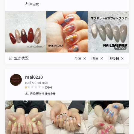
1
2
3
4
5
糸田駅
Star
Stars
Stars
Stars
Stars
¥7,000
空き状況
今日
×
明日
×
明後日
×
mai0210
nail salon mai
0
(
0
件)
1
2
3
4
5
行橋駅
から徒歩5分
Star
Stars
Stars
Stars
Stars