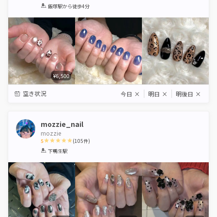
1
2
3
4
5
飯塚駅
から徒歩4分
Star
Stars
Stars
Stars
Stars
¥6,500
空き状況
今日
×
明日
×
明後日
×
mozzie_nail
mozzie
5
(
105
件)
1
2
3
4
5
下鴨生駅
Star
Stars
Stars
Stars
Stars