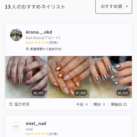
13
人のおすすめ
ネイリスト
おすすめ順
Arona._.okd
Nail Arona(アローナ)
4.8
(
30
件)
1
2
3
4
5
新飯塚駅
から徒歩59分
Star
Stars
Stars
Stars
Stars
¥8,000
¥7,000
¥6,000
空き状況
今日
×
明日
×
明後日
◎
miel_nail
miel
4.9
(
37
件)