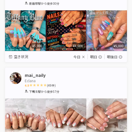
1
2
3
4
5
新飯塚駅
から徒歩30分
Star
Stars
Stars
Stars
Stars
¥5,000
¥4,000
¥5,000
空き状況
今日
×
明日
◎
明後日
◎
mai_naily
Eclana
4.9
(
49
件)
1
2
3
4
5
下鴨生駅
から徒歩57分
Star
Stars
Stars
Stars
Stars