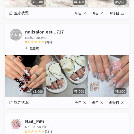
¥5,500
¥4,400
¥5,500
空き状況
今日
×
明日
×
明後日
△
nailsalon.esu_717
nailsalon èsu
5
(
8
件)
1
2
3
4
5
鯰田駅
Star
Stars
Stars
Stars
Stars
¥5,000
¥5,000
¥5,000
空き状況
今日
×
明日
×
明後日
×
Nail_PiPi
NailSalon PiPi
5
(
1
件)