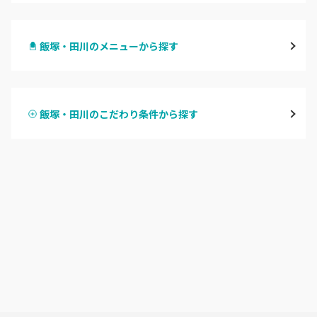
天神・大名・今泉
飯塚・田川のメニューから探す
警固・赤坂・大濠
ハンドジェル
博多・中州・住吉
飯塚・田川のこだわり条件から探す
ハンドスカルプ
パラジェル
渡辺通・薬院
ハンドケアカラー
フィルイン
平尾・高宮・大橋
フット
持ち込み OK
六本松・別府・西新
オフのみ
やり放題 あり
井尻・南福岡・春日原