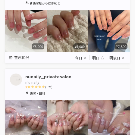
1
2
3
4
5
新飯塚駅
から徒歩60分
Star
Stars
Stars
Stars
Stars
¥5,000
¥5,000
¥7,500
空き状況
今日
×
明日
△
明後日
×
nunaily_privatesalon
n'u naily
5
(
1
件)
1
2
3
4
5
飯塚・田川
Star
Stars
Stars
Stars
Stars