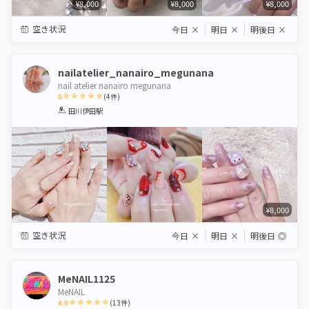
¥8,000
¥8,000
¥8,000
空き状況
今日
×
明日
×
明後日
×
nailatelier_nanairo_megunana
nail atelier nanairo megunana
5
(
4
件)
1
2
3
4
5
田川伊田駅
Star
Stars
Stars
Stars
Stars
¥8,000
空き状況
今日
×
明日
×
明後日
◎
MeNAIL1125
MeNAIL
4.9
(
13
件)