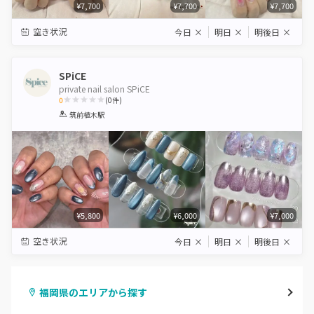
¥7,700
¥7,700
¥7,700
空き状況
今日
×
明日
×
明後日
×
SPiCE
private nail salon SPiCE
0
(
0
件)
1
2
3
4
5
筑前植木駅
Star
Stars
Stars
Stars
Stars
¥5,800
¥6,000
¥7,000
空き状況
今日
×
明日
×
明後日
×
福岡県のエリアから探す