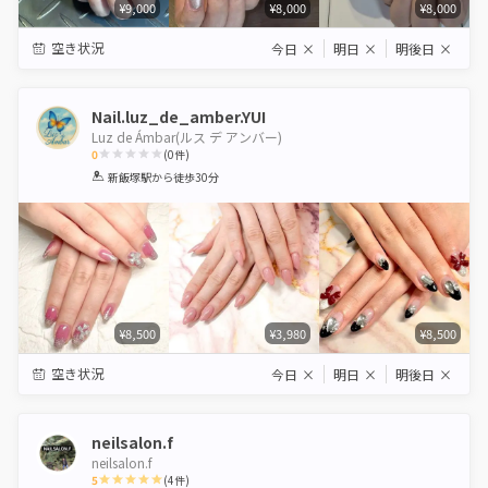
¥9,000
¥8,000
¥8,000
空き状況
今日
×
明日
×
明後日
×
Nail.luz_de_amber.YUI
Luz de Ámbar(ルス デ アンバー)
0
(
0
件)
1
2
3
4
5
新飯塚駅
から徒歩30分
Star
Stars
Stars
Stars
Stars
¥8,500
¥3,980
¥8,500
空き状況
今日
×
明日
×
明後日
×
neilsalon.f
neilsalon.f
5
(
4
件)