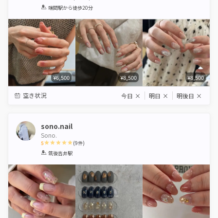
1
2
3
4
5
端間駅
から徒歩20分
Star
Stars
Stars
Stars
Stars
¥6,500
¥8,500
¥8,500
空き状況
今日
×
明日
×
明後日
×
sono.nail
Sono.
5
(
9
件)
1
2
3
4
5
筑後吉井駅
Star
Stars
Stars
Stars
Stars