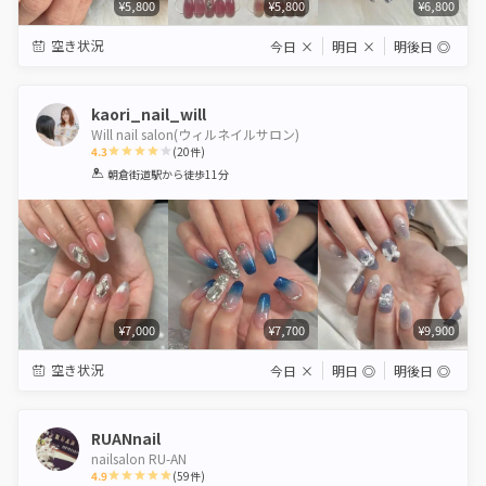
¥5,800
¥5,800
¥6,800
空き状況
今日
×
明日
×
明後日
◎
kaori_nail_will
Will nail salon(ウィルネイルサロン)
4.3
(
20
件)
1
2
3
4
5
朝倉街道駅
から徒歩11分
Star
Stars
Stars
Stars
Stars
¥7,000
¥7,700
¥9,900
空き状況
今日
×
明日
◎
明後日
◎
RUANnail
nailsalon RU-AN
4.9
(
59
件)