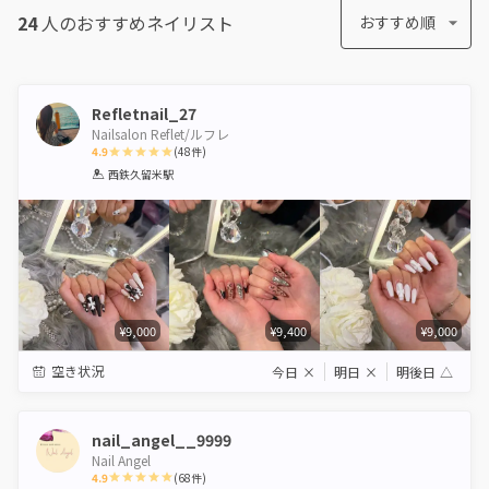
24
人のおすすめ
ネイリスト
おすすめ順
Refletnail_27
Nailsalon Reflet/ルフレ
4.9
(
48
件)
1
2
3
4
5
西鉄久留米駅
Star
Stars
Stars
Stars
Stars
¥9,000
¥9,400
¥9,000
空き状況
今日
×
明日
×
明後日
△
nail_angel__9999
Nail Angel
4.9
(
68
件)