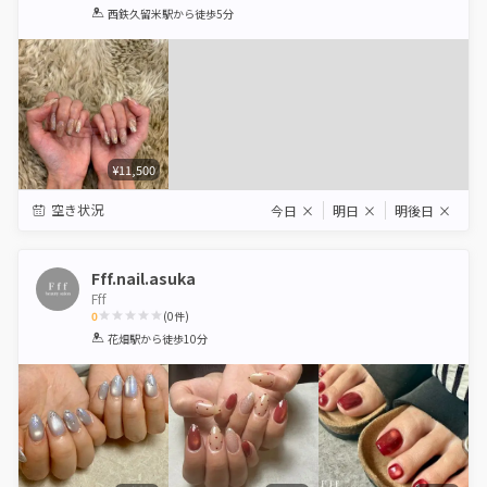
1
2
3
4
5
西鉄久留米駅
から徒歩5分
Star
Stars
Stars
Stars
Stars
¥11,500
空き状況
今日
×
明日
×
明後日
×
Fff.nail.asuka
Fff
0
(
0
件)
1
2
3
4
5
花畑駅
から徒歩10分
Star
Stars
Stars
Stars
Stars