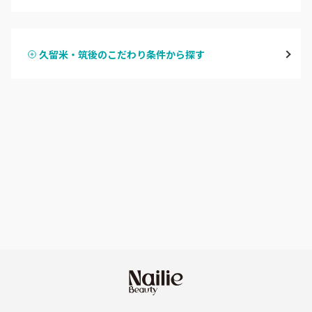
ハンドジェル
博多・中州・住吉
久留米・筑後のこだわり条件から探す
ハンドスカルプ
パラジェル
渡辺通・薬院
ハンドケアカラー
フィルイン
平尾・高宮・大橋
フット
持ち込み OK
六本松・別府・西新
オフのみ
やり放題 あり
井尻・南福岡・春日原
初回オフ 無料
七隈・野芥・次郎丸