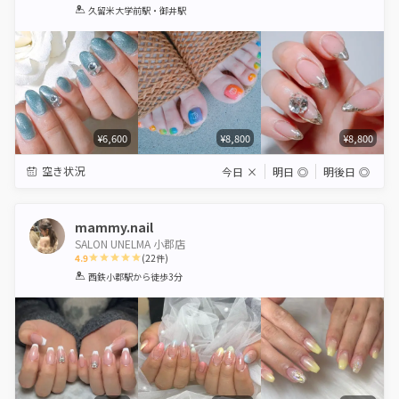
1
2
3
4
5
久留米大学前駅・御井駅
Star
Stars
Stars
Stars
Stars
¥6,600
¥8,800
¥8,800
空き状況
今日
×
明日
◎
明後日
◎
mammy.nail
SALON UNELMA 小郡店
4.9
(
22
件)
1
2
3
4
5
西鉄小郡駅
から徒歩3分
Star
Stars
Stars
Stars
Stars