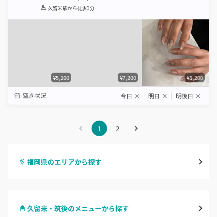
1
2
3
4
5
久留米駅
から徒歩0分
Star
Stars
Stars
Stars
Stars
¥5,200
¥7,200
¥5,200
空き状況
今日
×
明日
×
明後日
×
1
2
福岡県のエリアから探す
天神・大名・今泉
久留米・筑後のメニューから探す
警固・赤坂・大濠