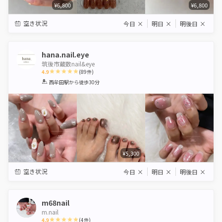
¥6,800
¥6,800
空き状況
今日
×
明日
×
明後日
×
hana.nail.eye
筑後市蔵数nail&eye
4.9
(
89
件)
1
2
3
4
5
西牟田駅
から徒歩30分
Star
Stars
Stars
Stars
Stars
¥5,300
空き状況
今日
×
明日
×
明後日
×
m68nail
m.nail
4.9
(
4
件)