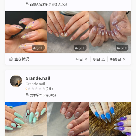
1
2
3
4
5
西鉄久留米駅
から徒歩15分
Star
Stars
Stars
Stars
Stars
¥7,700
¥7,700
¥7,700
空き状況
今日
×
明日
△
明後日
×
Grande.nail
Grande.nail
0
(
0
件)
1
2
3
4
5
荒木駅
から徒歩0分
Star
Stars
Stars
Stars
Stars