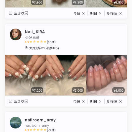
¥7,900
¥7,900
¥6,800
空き状況
今日
×
明日
×
明後日
×
Nail_KIRA
KIRA nail
4.9
(
45
件)
1
2
3
4
5
太刀洗駅
から徒歩10分
Star
Stars
Stars
Stars
Stars
¥7,200
¥5,000
¥4,000
空き状況
今日
×
明日
×
明後日
×
nailroom_amy
nailroom_amy
4.9
(
24
件)