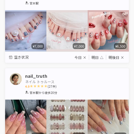
1
2
3
4
5
甘木駅
Star
Stars
Stars
Stars
Stars
¥7,000
¥7,000
¥6,500
空き状況
今日
×
明日
△
明後日
×
nail_truth
ネイル トゥルース
4.9
(
27
件)
1
2
3
4
5
甘木駅
から徒歩20分
Star
Stars
Stars
Stars
Stars