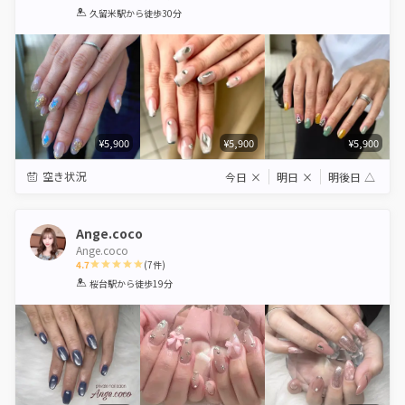
1
2
3
4
5
久留米駅
から徒歩30分
Star
Stars
Stars
Stars
Stars
¥5,900
¥5,900
¥5,900
空き状況
今日
×
明日
×
明後日
△
Ange.coco
Ange.coco
4.7
(
7
件)
1
2
3
4
5
桜台駅
から徒歩19分
Star
Stars
Stars
Stars
Stars