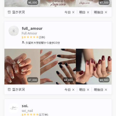
¥6,000
¥7,500
空き状況
今日
×
明日
×
明後日
×
full_amour
Full Amour
5
(
3
件)
1
2
3
4
5
久留米大学前駅
から徒歩10分
Star
Stars
Stars
Stars
Stars
¥7,000
¥4,980
¥4,980
空き状況
今日
×
明日
×
明後日
×
soi.
soi_nail
5
(
177
件)