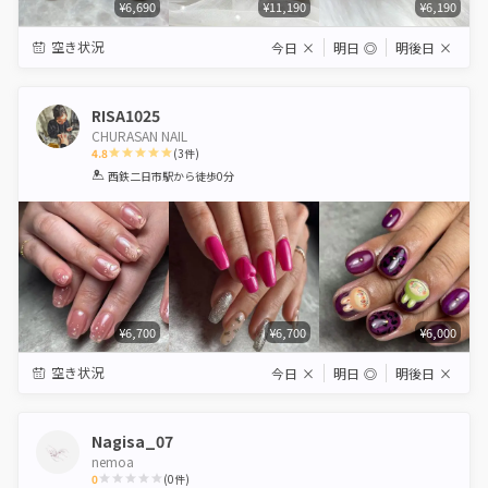
¥6,690
¥11,190
¥6,190
空き状況
今日
×
明日
◎
明後日
×
RISA1025
CHURASAN NAIL
4.8
(
3
件)
1
2
3
4
5
西鉄二日市駅
から徒歩0分
Star
Stars
Stars
Stars
Stars
¥6,700
¥6,700
¥6,000
空き状況
今日
×
明日
◎
明後日
×
Nagisa_07
nemoa
0
(
0
件)