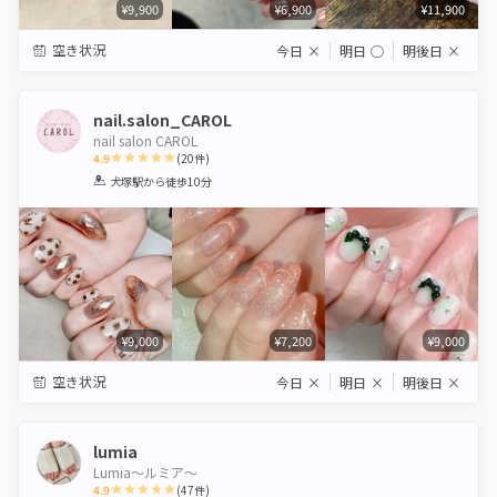
¥9,900
¥6,900
¥11,900
空き状況
今日
×
明日
◯
明後日
×
nail.salon_CAROL
nail salon CAROL
4.9
(
20
件)
1
2
3
4
5
犬塚駅
から徒歩10分
Star
Stars
Stars
Stars
Stars
¥9,000
¥7,200
¥9,000
空き状況
今日
×
明日
×
明後日
×
lumia
Lumia〜ルミア〜
4.9
(
47
件)