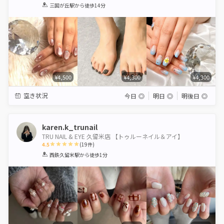
1
2
3
4
5
三国が丘駅
から徒歩14分
Star
Stars
Stars
Stars
Stars
¥4,500
¥4,300
¥4,300
空き状況
今日
◎
明日
◎
明後日
◎
karen.k_trunail
TRU NAIL & EYE 久留米店 【トゥルーネイル＆アイ】
4.5
(
19
件)
1
2
3
4
5
西鉄久留米駅
から徒歩1分
Star
Stars
Stars
Stars
Stars