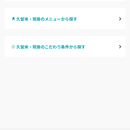
天神・大名・今泉
久留米・筑後のメニューから探す
警固・赤坂・大濠
ハンドジェル
博多・中州・住吉
久留米・筑後のこだわり条件から探す
ハンドスカルプ
パラジェル
渡辺通・薬院
ハンドケアカラー
フィルイン
平尾・高宮・大橋
フット
持ち込み OK
六本松・別府・西新
オフのみ
やり放題 あり
井尻・南福岡・春日原