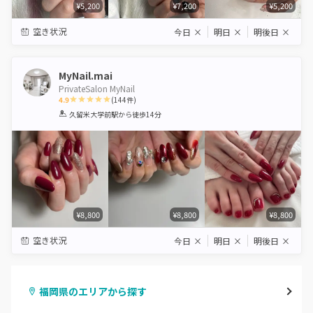
¥5,200
¥7,200
¥5,200
空き状況
今日
×
明日
×
明後日
×
MyNail.mai
PrivateSalon MyNail
4.9
(
144
件)
1
2
3
4
5
久留米大学前駅
から徒歩14分
Star
Stars
Stars
Stars
Stars
¥8,800
¥8,800
¥8,800
空き状況
今日
×
明日
×
明後日
×
福岡県のエリアから探す