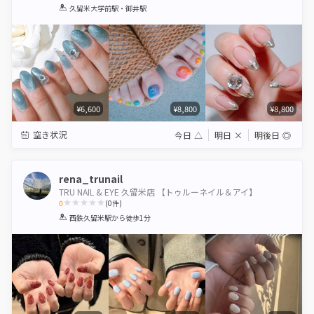
1
2
3
4
5
久留米大学前駅・御井駅
Star
Stars
Stars
Stars
Stars
¥6,600
¥8,800
¥8,800
空き状況
今日
△
明日
×
明後日
◎
rena_trunail
TRU NAIL & EYE 久留米店 【トゥルーネイル＆アイ】
0
(
0
件)
1
2
3
4
5
西鉄久留米駅
から徒歩1分
Star
Stars
Stars
Stars
Stars