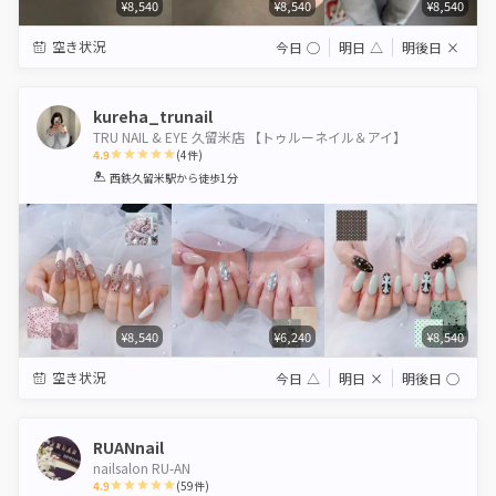
¥8,540
¥8,540
¥8,540
空き状況
今日
◯
明日
△
明後日
×
kureha_trunail
TRU NAIL & EYE 久留米店 【トゥルーネイル＆アイ】
4.9
(
4
件)
1
2
3
4
5
西鉄久留米駅
から徒歩1分
Star
Stars
Stars
Stars
Stars
¥8,540
¥6,240
¥8,540
空き状況
今日
△
明日
×
明後日
◯
RUANnail
nailsalon RU-AN
4.9
(
59
件)