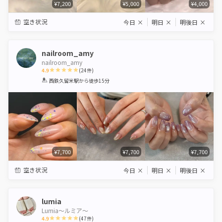
¥7,200
¥5,000
¥4,000
空き状況
今日
×
明日
×
明後日
×
nailroom_amy
nailroom_amy
4.9
(
24
件)
1
2
3
4
5
西鉄久留米駅
から徒歩15分
Star
Stars
Stars
Stars
Stars
¥7,700
¥7,700
¥7,700
空き状況
今日
×
明日
×
明後日
×
lumia
Lumia〜ルミア〜
4.9
(
47
件)