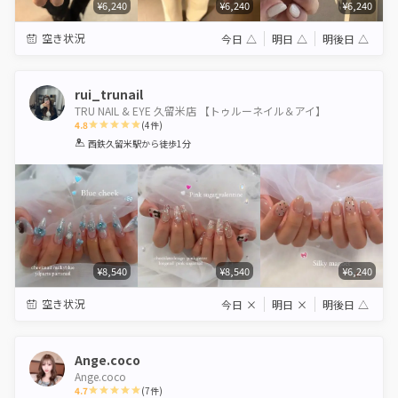
¥6,240
¥6,240
¥6,240
空き状況
今日
△
明日
△
明後日
△
rui_trunail
TRU NAIL & EYE 久留米店 【トゥルーネイル＆アイ】
4.8
(
4
件)
1
2
3
4
5
西鉄久留米駅
から徒歩1分
Star
Stars
Stars
Stars
Stars
¥8,540
¥8,540
¥6,240
空き状況
今日
×
明日
×
明後日
△
Ange.coco
Ange.coco
4.7
(
7
件)