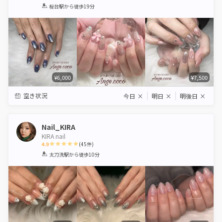
1
2
3
4
5
桜台駅
から徒歩19分
Star
Stars
Stars
Stars
Stars
¥6,000
¥7,500
空き状況
今日
×
明日
×
明後日
×
Nail_KIRA
KIRA nail
4.9
(
45
件)
1
2
3
4
5
太刀洗駅
から徒歩10分
Star
Stars
Stars
Stars
Stars