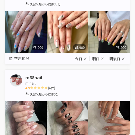
1
2
3
4
5
久留米駅
から徒歩30分
Star
Stars
Stars
Stars
Stars
¥5,900
¥5,900
¥5,900
空き状況
今日
×
明日
×
明後日
×
m68nail
m.nail
4.9
(
4
件)
1
2
3
4
5
久留米駅
から徒歩0分
Star
Stars
Stars
Stars
Stars