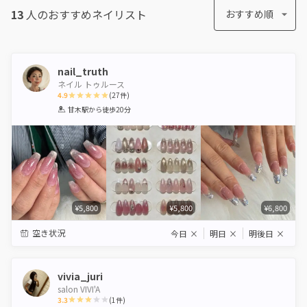
13
人のおすすめ
ネイリスト
おすすめ順
nail_truth
ネイル トゥルース
4.9
(
27
件)
1
2
3
4
5
甘木駅
から徒歩20分
Star
Stars
Stars
Stars
Stars
¥5,800
¥5,800
¥6,800
空き状況
今日
×
明日
×
明後日
×
vivia_juri
salon VIVI'A
3.3
(
1
件)