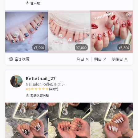
1
2
3
4
5
甘木駅
Star
Stars
Stars
Stars
Stars
¥7,000
¥7,000
¥6,500
空き状況
今日
×
明日
×
明後日
×
Refletnail_27
Nailsalon Reflet/ルフレ
4.9
(
48
件)
1
2
3
4
5
西鉄久留米駅
Star
Stars
Stars
Stars
Stars