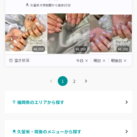
1
2
3
4
5
久留米大学前駅
から徒歩10分
Star
Stars
Stars
Stars
Stars
¥8,000
¥8,000
¥8,000
空き状況
今日
×
明日
×
明後日
×
1
2
福岡県のエリアから探す
天神・大名・今泉
久留米・筑後のメニューから探す
警固・赤坂・大濠