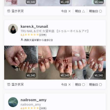
¥8,540
¥6,240
¥8,540
空き状況
今日
×
明日
△
明後日
◯
karen.k_trunail
TRU NAIL & EYE 久留米店 【トゥルーネイル＆アイ】
4.5
(
19
件)
1
2
3
4
5
西鉄久留米駅
から徒歩1分
Star
Stars
Stars
Stars
Stars
¥8,540
¥8,540
¥8,540
空き状況
今日
×
明日
◯
明後日
◯
nailroom_amy
nailroom_amy
4.9
(
24
件)