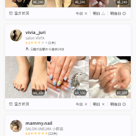
¥6,240
¥6,240
¥6,240
空き状況
今日
×
明日
△
明後日
◎
vivia_juri
salon VIVI'A
3.3
(
1
件)
1
2
3
4
5
三国が丘駅
から徒歩14分
Star
Stars
Stars
Stars
Stars
¥4,300
¥4,300
¥7,200
空き状況
今日
×
明日
×
明後日
◎
mammy.nail
SALON UNELMA 小郡店
4.9
(
22
件)