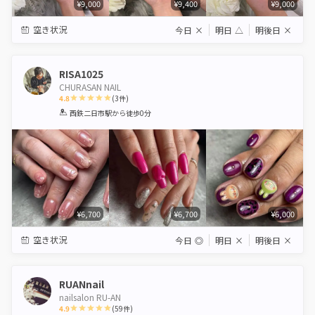
¥9,000
¥9,400
¥9,000
空き状況
今日
×
明日
△
明後日
×
RISA1025
CHURASAN NAIL
4.8
(
3
件)
1
2
3
4
5
西鉄二日市駅
から徒歩0分
Star
Stars
Stars
Stars
Stars
¥6,700
¥6,700
¥6,000
空き状況
今日
◎
明日
×
明後日
×
RUANnail
nailsalon RU-AN
4.9
(
59
件)