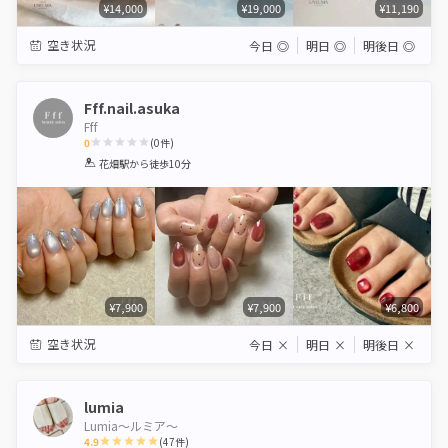
¥14,000
¥19,000
¥11,190
空き状況
今日
◎
明日
◎
明後日
◎
Fff.nail.asuka
Fff
0
(
0
件)
1
2
3
4
5
花畑駅
から徒歩10分
Star
Stars
Stars
Stars
Stars
¥7,900
¥7,900
¥6,800
空き状況
今日
×
明日
×
明後日
×
lumia
Lumia〜ルミア〜
4.9
(
47
件)