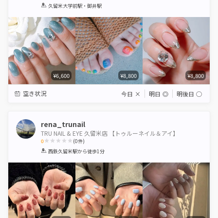
1
2
3
4
5
久留米大学前駅・御井駅
Star
Stars
Stars
Stars
Stars
¥6,600
¥8,800
¥8,800
空き状況
今日
×
明日
◎
明後日
◯
rena_trunail
TRU NAIL & EYE 久留米店 【トゥルーネイル＆アイ】
0
(
0
件)
1
2
3
4
5
西鉄久留米駅
から徒歩1分
Star
Stars
Stars
Stars
Stars