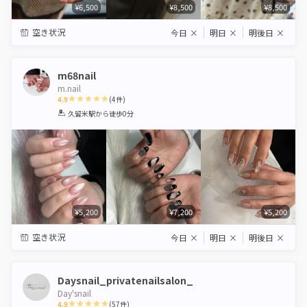
¥6,500
¥8,500
¥8,500
空き状況
今日
×
明日
×
明後日
×
m68nail
m.nail
4.9
(
4
件)
1
2
3
4
5
久留米駅
から徒歩0分
Star
Stars
Stars
Stars
Stars
¥5,200
¥7,200
¥5,200
空き状況
今日
×
明日
×
明後日
×
Daysnail_privatenailsalon_
Day'snail
4.9
(
57
件)