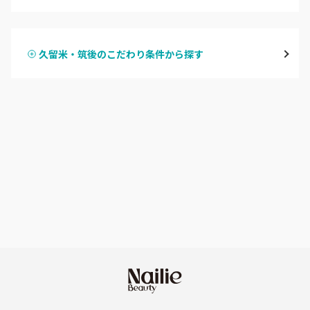
ハンドジェル
博多・中州・住吉
久留米・筑後のこだわり条件から探す
ハンドスカルプ
パラジェル
渡辺通・薬院
ハンドケアカラー
フィルイン
平尾・高宮・大橋
フット
持ち込み OK
六本松・別府・西新
オフのみ
やり放題 あり
井尻・南福岡・春日原
初回オフ 無料
七隈・野芥・次郎丸