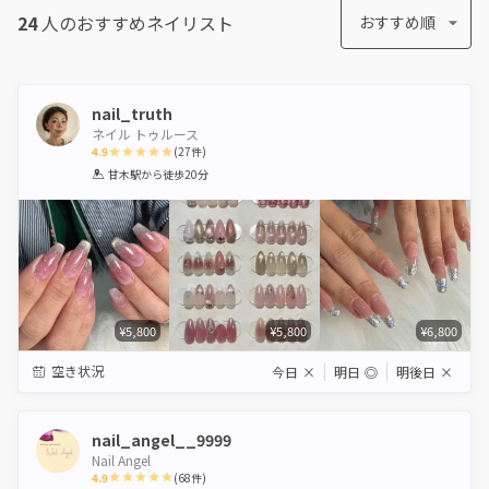
24
人のおすすめ
ネイリスト
おすすめ順
nail_truth
ネイル トゥルース
4.9
(
27
件)
1
2
3
4
5
甘木駅
から徒歩20分
Star
Stars
Stars
Stars
Stars
¥5,800
¥5,800
¥6,800
空き状況
今日
×
明日
◎
明後日
×
nail_angel__9999
Nail Angel
4.9
(
68
件)