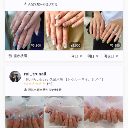
1
2
3
4
5
久留米駅
から徒歩30分
Star
Stars
Stars
Stars
Stars
¥5,900
¥5,900
¥5,900
空き状況
今日
×
明日
×
明後日
×
rui_trunail
TRU NAIL & EYE 久留米店 【トゥルーネイル＆アイ】
4.8
(
4
件)
1
2
3
4
5
西鉄久留米駅
から徒歩1分
Star
Stars
Stars
Stars
Stars