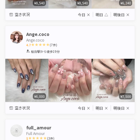
¥8,540
¥8,540
¥6,240
空き状況
今日
×
明日
△
明後日
×
Ange.coco
Ange.coco
4.7
(
7
件)
1
2
3
4
5
桜台駅
から徒歩19分
Star
Stars
Stars
Stars
Stars
¥6,000
¥7,500
空き状況
今日
×
明日
×
明後日
×
full_amour
Full Amour
5
(
3
件)