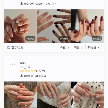
1
2
3
4
5
久留米大学前駅
から徒歩10分
Star
Stars
Stars
Stars
Stars
¥7,000
¥4,980
¥4,980
空き状況
今日
×
明日
×
明後日
×
soi.
soi_nail
5
(
177
件)
1
2
3
4
5
端間駅
から徒歩20分
Star
Stars
Stars
Stars
Stars