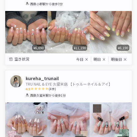
1
2
3
4
5
西鉄小郡駅
から徒歩3分
Star
Stars
Stars
Stars
Stars
¥6,690
¥11,190
¥6,190
空き状況
今日
×
明日
×
明後日
×
kureha_trunail
TRU NAIL & EYE 久留米店 【トゥルーネイル＆アイ】
4.9
(
4
件)
1
2
3
4
5
西鉄久留米駅
から徒歩1分
Star
Stars
Stars
Stars
Stars